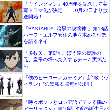
『ウイングマン』40周年を記念して実
写ドラマ化が決定！ 10月22日より放
送開始！
『BASTARD!! -暗黒の破壊神-』第13話
ハーフ・エルフ安住の地を求める理想
を語るネイ
『多数欠』第9話 ごぼう達の援護の
元、皇帝の塔へ突入するチーム実篤た
ち
『僕のヒーローアカデミア』新“敵（ヴ
ィラン）”の黒霧＆脳無が公開！
『時々ボソッとロシア語でデレる隣の
アーリャさん』第10話 政近の誕生日パ