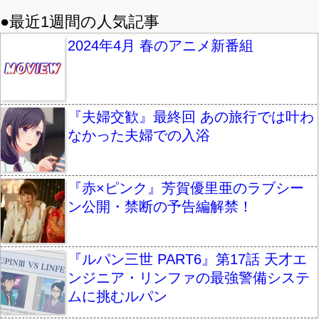
●最近1週間の人気記事
2024年4月 春のアニメ新番組
『夫婦交歓』最終回 あの旅行では叶わ
なかった夫婦での入浴
『赤×ピンク』芳賀優里亜のラブシー
ン公開・禁断の予告編解禁！
『ルパン三世 PART6』第17話 天才エ
ンジニア・リンファの最強警備システ
ムに挑むルパン