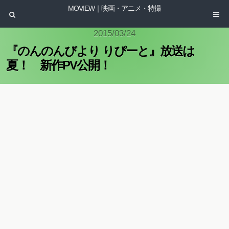
MOVIEW｜映画・アニメ・特撮
2015/03/24
『のんのんびより りぴーと』放送は
夏！ 新作PV公開！