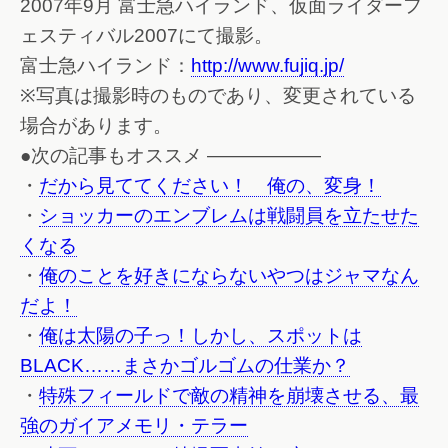
2007年9月 富士急ハイランド、仮面ライダーフ
ェスティバル2007にて撮影。
富士急ハイランド：
http://www.fujiq.jp/
※写真は撮影時のものであり、変更されている
場合があります。
●次の記事もオススメ ——————
・
だから見ててください！ 俺の、変身！
・
ショッカーのエンブレムは戦闘員を立たせた
くなる
・
俺のことを好きにならないやつはジャマなん
だよ！
・
俺は太陽の子っ！しかし、スポットは
BLACK……まさかゴルゴムの仕業か？
・
特殊フィールドで敵の精神を崩壊させる、最
強のガイアメモリ・テラー