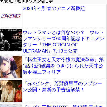
●最近1週間の人気記事
2024年4月 春のアニメ新番組
ウルトラマンとは何なのか？ ウルト
ラマンシリーズ60周年記念ドキュメン
タリー『THE ORIGIN OF
ULTRAMAN』7月3日公開
『転生王女と天才令嬢の魔法革命』第
1話 婚約破棄をつきつけられた天才公
爵令嬢ユフィリア
『赤×ピンク』芳賀優里亜のラブシー
ン公開・禁断の予告編解禁！