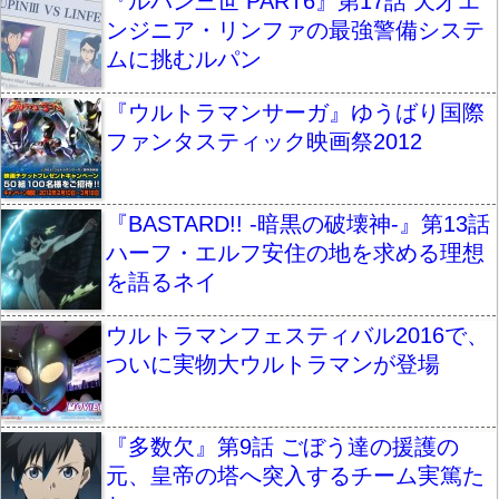
『ルパン三世 PART6』第17話 天才エ
ンジニア・リンファの最強警備システ
ムに挑むルパン
『ウルトラマンサーガ』ゆうばり国際
ファンタスティック映画祭2012
『BASTARD!! -暗黒の破壊神-』第13話
ハーフ・エルフ安住の地を求める理想
を語るネイ
ウルトラマンフェスティバル2016で、
ついに実物大ウルトラマンが登場
『多数欠』第9話 ごぼう達の援護の
元、皇帝の塔へ突入するチーム実篤た