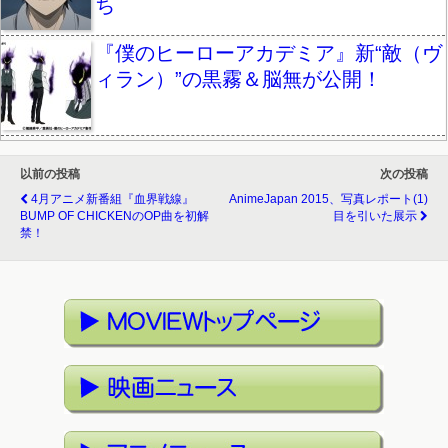
ち
『僕のヒーローアカデミア』新“敵（ヴ
ィラン）”の黒霧＆脳無が公開！
以前の投稿
次の投稿
4月アニメ新番組『血界戦線』
AnimeJapan 2015、写真レポート(1)
BUMP OF CHICKENのOP曲を初解
目を引いた展示
禁！