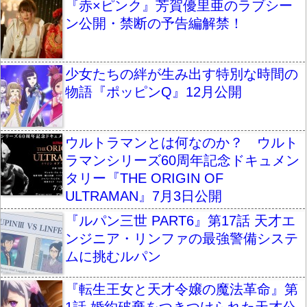
『赤×ピンク』芳賀優里亜のラブシー
ン公開・禁断の予告編解禁！
少女たちの絆が生み出す特別な時間の
物語『ポッピンQ』12月公開
ウルトラマンとは何なのか？ ウルト
ラマンシリーズ60周年記念ドキュメン
タリー『THE ORIGIN OF
ULTRAMAN』7月3日公開
『ルパン三世 PART6』第17話 天才エ
ンジニア・リンファの最強警備システ
ムに挑むルパン
『転生王女と天才令嬢の魔法革命』第
1話 婚約破棄をつきつけられた天才公