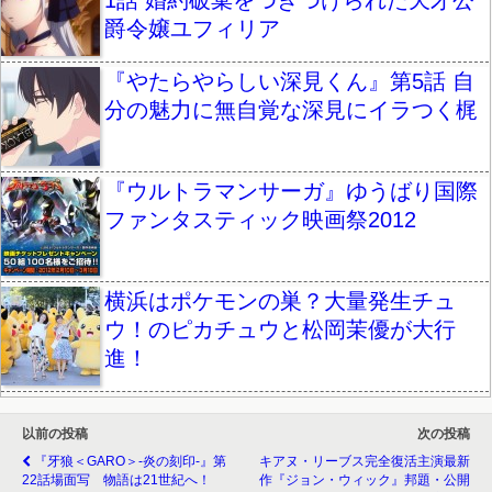
爵令嬢ユフィリア
『やたらやらしい深見くん』第5話 自
分の魅力に無自覚な深見にイラつく梶
『ウルトラマンサーガ』ゆうばり国際
ファンタスティック映画祭2012
横浜はポケモンの巣？大量発生チュ
ウ！のピカチュウと松岡茉優が大行
進！
以前の投稿
次の投稿
『牙狼＜GARO＞-炎の刻印-』第
キアヌ・リーブス完全復活主演最新
22話場面写 物語は21世紀へ！
作『ジョン・ウィック』邦題・公開