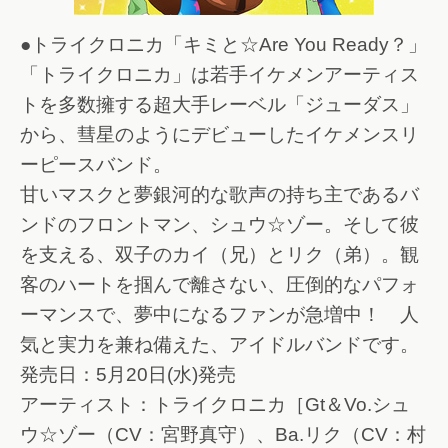
●トライクロニカ「キミと☆Are You Ready？」
「トライクロニカ」は若手イケメンアーティス
トを多数擁する超大手レーベル「ジューダス」
から、彗星のようにデビューしたイケメンスリ
ーピースバンド。
甘いマスクと夢銀河的な歌声の持ち主であるバ
ンドのフロントマン、シュウ☆ゾー。そして彼
を支える、双子のカイ（兄）とリク（弟）。観
客のハートを掴んで離さない、圧倒的なパフォ
ーマンスで、夢中になるファンが急増中！ 人
気と実力を兼ね備えた、アイドルバンドです。
発売日：5月20日(水)発売
アーティスト：トライクロニカ［Gt＆Vo.シュ
ウ☆ゾー（CV：宮野真守）、Ba.リク（CV：村