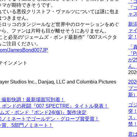
『ゴ
ラマが期待できそうです。
『ゴ
れている悪役クリストフ・ヴァルツについては謎に包ま
ャ
はつきません。
新
モロッコのタンジールなど世界中のロケーションをめぐ
ァ
』から、ファンは片時も目が離せそうにありません。
定
こと必至の“ジェームズ・ボンド最新作”『007スペクタ
もご注目ください。
「
k.com/JamesBond007JP
『P
が
テインメント
ん
202
r Studios Inc., Danjaq, LLC and Columbia Pictures
20
プ
新
ー』撮影快調！最新場面写到着！
ゴ
ンドの死闘『007 SPECTRE』タイトル発表！
突
ムズ・ボンド『ボンド24(仮)』製作決定
ス
、初ノミネートでゴールデン・グローブ賞受賞！
禁
ー賞、5部門ノミネート！
君