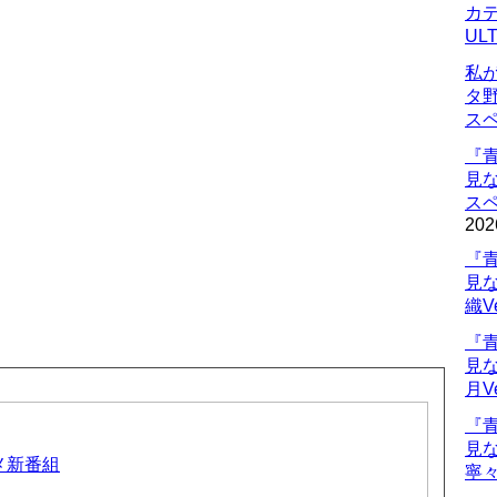
カデ
UL
私
タ
ス
『
見
ス
202
『
見
織V
『
見
月V
『
見
ニメ新番組
寧々