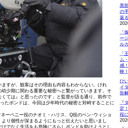
黒
の
返
202
「
ー
ル
「
ム
感
映
ひ
いますが、観客はその理由も内容もわからない。けれ
イダ
の幼少期に関わる重要な秘密へと繋がっていきます。そ
告
なくては』と思ったのです」と監督が語る通り、前作で
『
戻ったボンドは、今回は少年時代の秘密と対峙することに
定
役に
ネーペニー役のナオミ・ハリス、Q役のベン･ウィショ
202
、より個性が深まるようにもっと伝えたいと思いまし
だけでなく生活をも危険にさらしボンドを助けようとし