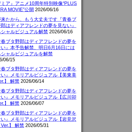
ミア』アニメ10周年特別映像“PLUS
TRA MOVIE”公開
2026/06/16
が来たから、もう大丈夫です『青春ブ
野郎はディアフレンドの夢を見ない』
ペシャルビジュアル解禁
2026/06/16
青春ブタ野郎はディアフレンドの夢を
ない』本予告解禁、明日6月16日には
ペシャルビジュアルを解禁
6/06/15
青春ブタ野郎はディアフレンドの夢を
ない』メモリアルビジュアル【美東美
er.】 解禁
2026/06/14
青春ブタ野郎はディアフレンドの夢を
ない』メモリアルビジュアル【広川卯
er.】 解禁
2026/06/07
青春ブタ野郎はディアフレンドの夢を
ない』メモリアルビジュアル【岩見沢
Ver.】 解禁
2026/05/31