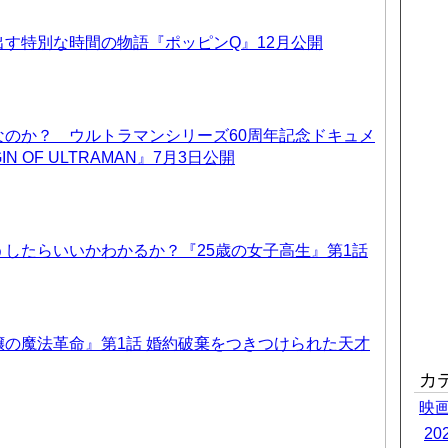
す特別な時間の物語『ポッピンQ』12月公開
なのか？ ウルトラマンシリーズ60周年記念ドキュメ
IN OF ULTRAMAN』7月3日公開
したらいいかわかるか？『25歳の女子高生』第1話
の魔法革命』第1話 婚約破棄をつきつけられた天才
カ
映
2