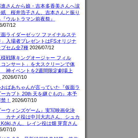
部進さんから娘・吉本多香美さんへ涙
手紙 桜井浩子さん、吉本さんと振り
る『ウルトラマン前夜祭』
6/07/12
仮面ライダーゼッツ ファイナルステ
ジ」入場者プレゼントはFSオリジナ
カプセム全7種
2026/07/12
王様戦隊キングオージャー フィル
・コンサート」を大スクリーンで体
！ 神イベントを2週間限定劇場上
！
2026/07/10
いおばあちゃんが言っていた『仮面ラ
ーカブト 20th 天を継ぐもの』本予
解禁！
2026/07/10
ダーウィンズゲーム』実写映画化決
！ カナメ役は中川大志さん、シュカ
Kōki,さん、レイン役は畑 芽育さん
6/07/10