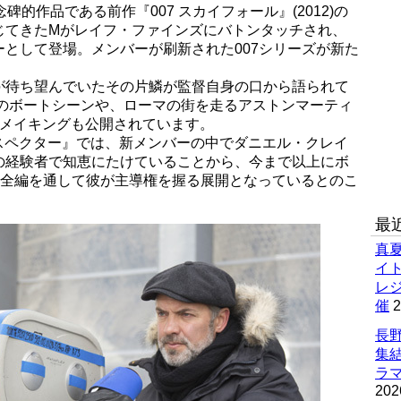
的作品である前作『007 スカイフォール』(2012)の
じてきたMがレイフ・ファインズにバトンタッチされ、
として登場。メンバーが刷新された007シリーズが新た
が待ち望んでいたその片鱗が監督自身の口から語られて
でのボートシーンや、ローマの街を走るアストンマーティ
のメイキングも公開されています。
 スペクター』では、新メンバーの中でダニエル・クレイ
の経験者で知恵にたけていることから、今まで以上にボ
、全編を通して彼が主導権を握る展開となっているとのこ
最
真
イ
レ
催
2
長野
集
ラマ
202