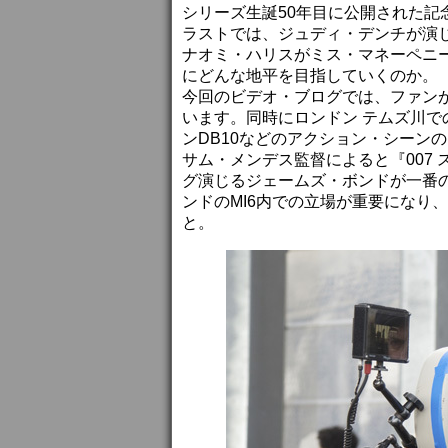
シリーズ生誕50年目に公開された記念碑
ラストでは、ジュディ・デンチが演
ナオミ・ハリスがミス・マネーペニー
にどんな地平を目指していくのか。
今回のビデオ・ブログでは、ファン
います。同時にロンドン テムズ川
ンDB10などのアクション・シーン
サム・メンデス監督によると『007
グ演じるジェームズ・ボンドが一番
ンドのMI6内での立場が重要になり
と。