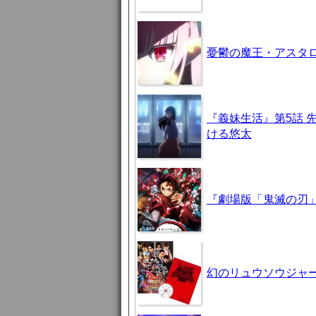
憂鬱の魔王・アスタロト様
『義妹生活』第5話 
ける悠太
『劇場版「鬼滅の刃」
幻のリュウソウジャ