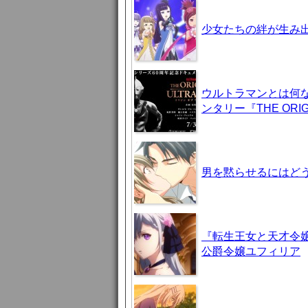
少女たちの絆が生み出
ウルトラマンとは何
ンタリー『THE ORIG
男を黙らせるにはどう
『転生王女と天才令嬢
公爵令嬢ユフィリア