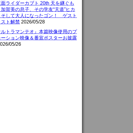
面ライダーカブト 20th 天を継ぐも
』加賀美の息子、その学友“天道”ヒカ
、そして大人になったゴン！ ゲスト
ャスト解禁
2026/05/28
ウルトラマンテオ』本篇映像使用のプ
モーション映像＆番宣ポスターお披露
026/05/26