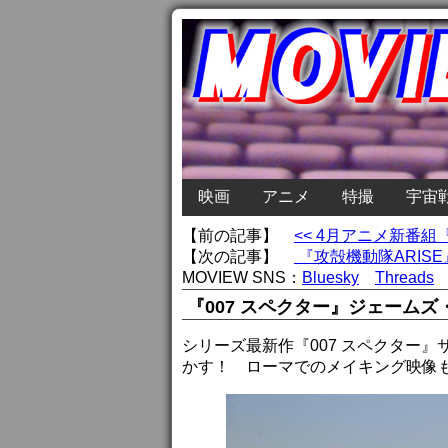
映画
アニメ
特撮
宇宙
【前の記事】
<< 4月アニメ新番組『
【次の記事】
『攻殻機動隊ARIS
MOVIEW SNS：
Bluesky
Threads
『007 スペクター』ジェーム
シリーズ最新作『007 スペクター
かす！ ローマでのメイキング映像