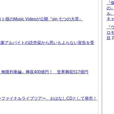
『仮
の
ル
キ
のMusic Videoが公開『sin 七つの大罪』
『
ロ
目
2
先輩アルバイトの読売栞から思いもよらない宣告を受
無限列車編』興収400億円！ 世界興収517億円
ーファイナルライブツアー、おはなしCDとして発売！