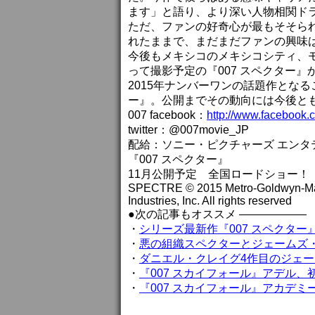
ます」と語り、より深い人物相関ド
ただ、ファンの好奇心が最もそそら
れたままで、まだまだファンの興味
今後もメキシコのメキシコシティ、
って撮影予定の『007 スペクター
2015年ナンバーワンの話題作となる
ー』。公開までその動向には今後と
007 facebook：
http://www.faceboo
twitter：@007movie_JP
配給：ソニー・ピクチャーズ エンタ
『007 スペクター』
11月公開予定 全国ロードショー！
SPECTRE © 2015 Metro-Goldwyn-Maye
Industries, Inc. All rights reserved
●次の記事もオススメ ——————
・
シリーズ最新作『007 スペクタ
・
悪の組織スペクターとジェームズ・ボ
・
ダニエル・クレイグ4作目のジェー
・
『007 スカイフォール』アデル
・
『007 スカイフォール』アカデミ