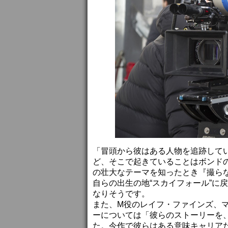
「冒頭から彼はある人物を追跡して
ど、そこで起きていることはボンド
の壮大なテーマを知ったとき『撮ら
自らの出生の地“スカイフォール”に
なりそうです。
また、M役のレイフ・ファインズ、マ
ーについては「彼らのストーリーを
た。今作で彼らはある意味キャリア