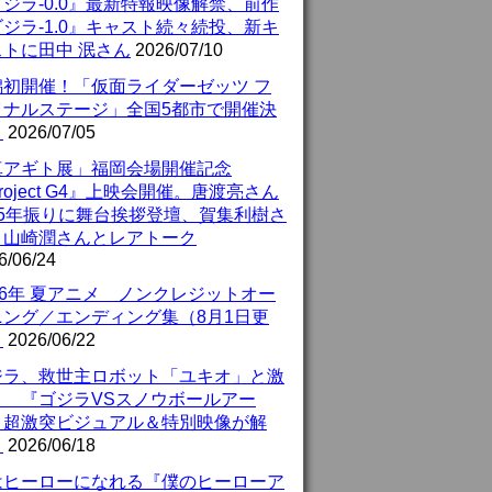
ジラ-0.0』最新特報映像解禁、前作
ジラ-1.0』キャスト続々続投、新キ
ストに田中 泯さん
2026/07/10
潟初開催！「仮面ライダーゼッツ フ
イナルステージ」全国5都市で開催決
！
2026/07/05
真アギト展」福岡会場開催記念
roject G4』上映会開催。唐渡亮さん
25年振りに舞台挨拶登壇、賀集利樹さ
、山崎潤さんとレアトーク
6/06/24
26年 夏アニメ ノンクレジットオー
ニング／エンディング集（8月1日更
）
2026/06/22
ジラ、救世主ロボット「ユキオ」と激
！ 『ゴジラVSスノウボールアー
』超激突ビジュアル＆特別映像が解
！
2026/06/18
はヒーローになれる『僕のヒーローア