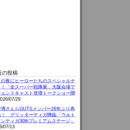
近の投稿
夏の夜にヒーローたちのスペシャルナ
ト！「全スーパー戦隊展」大阪会場で
ジェンドキャスト登壇トークショー開
026/07/29
博さんらGUTSメンバー26年ぶり再
結！ グリッターティガ降臨「ウルト
ンティガ30thプレミアムステージ」
6/07/13