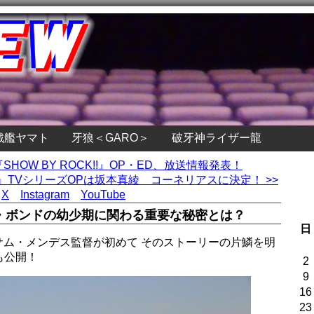
戦艦ヤマト
牙狼＜GARO＞
破牙神ライザー龍
SHOW BY ROCK!!』OP・ED、放送情報発表！
E』TVシリーズOPは坂本真綾 コーネリアスに決定！ >>
X
Instagram
YouTube
ズ・ボンドの幼少期に関わる重要な秘密とは？
日
』サム・メンデス監督が初めて そのストーリーの片鱗を明
も公開！
2
9
16
23