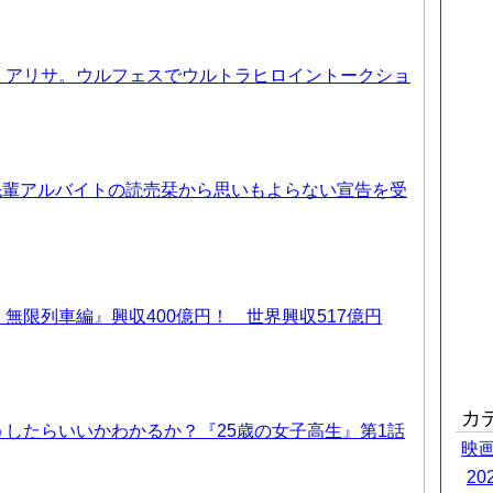
、アリサ。ウルフェスでウルトラヒロイントークショ
先輩アルバイトの読売栞から思いもよらない宣告を受
無限列車編』興収400億円！ 世界興収517億円
カ
したらいいかわかるか？『25歳の女子高生』第1話
映
2