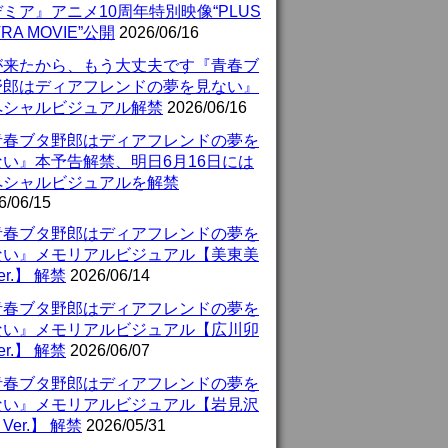
ミア』アニメ10周年特別映像“PLUS
TRA MOVIE”公開
2026/06/16
が来たから、もう大丈夫です『青春ブ
野郎はディアフレンドの夢を見ない』
ペシャルビジュアル解禁
2026/06/16
青春ブタ野郎はディアフレンドの夢を
ない』本予告解禁、明日6月16日には
ペシャルビジュアルを解禁
6/06/15
青春ブタ野郎はディアフレンドの夢を
ない』メモリアルビジュアル【美東美
er.】 解禁
2026/06/14
青春ブタ野郎はディアフレンドの夢を
ない』メモリアルビジュアル【広川卯
er.】 解禁
2026/06/07
青春ブタ野郎はディアフレンドの夢を
ない』メモリアルビジュアル【岩見沢
Ver.】 解禁
2026/05/31