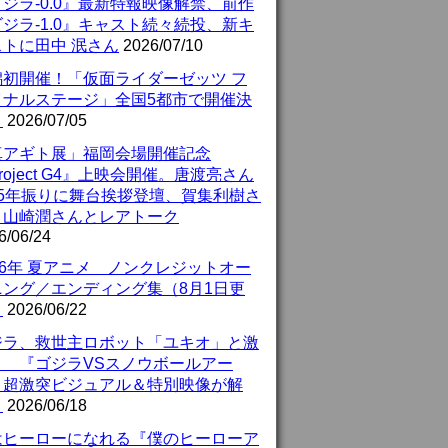
ジラ-0.0』最新特報映像解禁、前作
ジラ-1.0』キャスト続々続投、新キ
ストに田中 泯さん
2026/07/10
潟初開催！「仮面ライダーゼッツ フ
イナルステージ」全国5都市で開催決
！
2026/07/05
真アギト展」福岡会場開催記念
roject G4』上映会開催。唐渡亮さん
25年振りに舞台挨拶登壇、賀集利樹さ
、山崎潤さんとレアトーク
6/06/24
26年 夏アニメ ノンクレジットオー
ニング／エンディング集（8月1日更
）
2026/06/22
ジラ、救世主ロボット「ユキオ」と激
！ 『ゴジラVSスノウボールアー
』超激突ビジュアル＆特別映像が解
！
2026/06/18
はヒーローになれる『僕のヒーローア