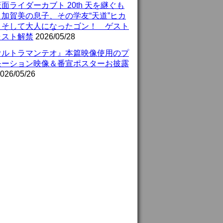
面ライダーカブト 20th 天を継ぐも
』加賀美の息子、その学友“天道”ヒカ
、そして大人になったゴン！ ゲスト
ャスト解禁
2026/05/28
ウルトラマンテオ』本篇映像使用のプ
モーション映像＆番宣ポスターお披露
026/05/26