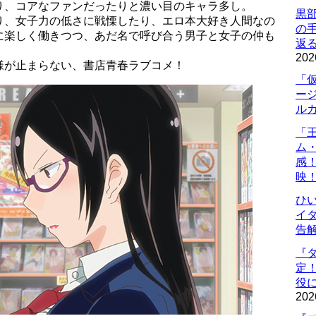
り、コアなファンだったりと濃い目のキャラ多し。
黒
り、女子力の低さに戦慄したり、エロ本大好き人間なの
の
に楽しく働きつつ、あだ名で呼び合う男子と女子の仲も
返
202
様が止まらない、書店青春ラブコメ！
「
ー
ル
「
ム
感
映
ひ
イダ
告
『
定
役に
202