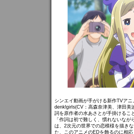
シンエイ動画が手がける新作TVアニ
denk!girls(CV：高森奈津美、津田美
詞を原作者の水あさとが手掛けるこ
「作詞は初で難しく、慣れないなが
は、2次元の世界での恋模様を描き
た、このアニメのEDを飾るのに相