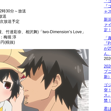
『ゴ
『ゴ
22時30分～放送
ャ
放送
新
順次放送予定
ァ
定
、竹達彩奈、相沢舞)「two-Dimension’s Love」
：梅堀 淳
「
4円(税抜)
『P
が
ん
202
20
プ
新
ゴ
突
ス
禁
君