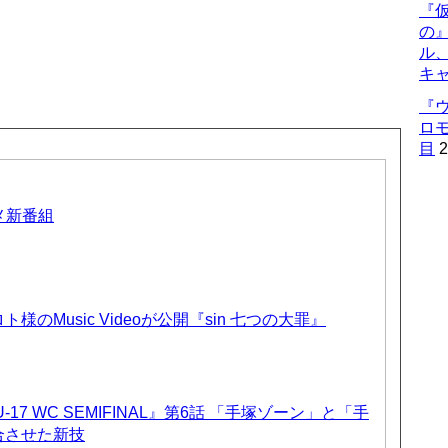
『仮
の
ル
キ
『
ロ
目
2
ニメ新番組
のMusic Videoが公開『sin 七つの大罪』
17 WC SEMIFINAL』第6話 「手塚ゾーン」と「手
合させた新技