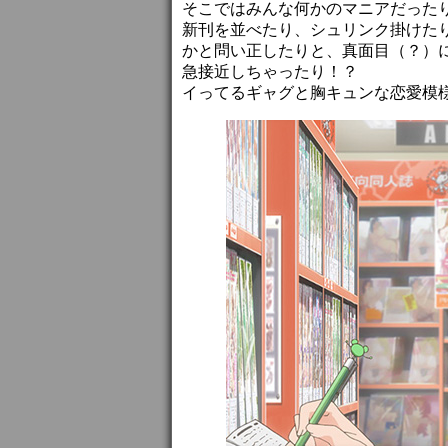
そこではみんな何かのマニアだった
新刊を並べたり、シュリンク掛けた
かと問い正したりと、真面目（？）
急接近しちゃったり！？
イってるギャグと胸キュンな恋愛模