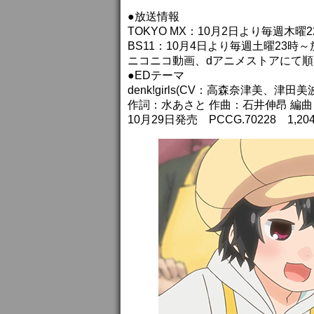
●放送情報
TOKYO MX：10月2日より毎週木曜
BS11：10月4日より毎週土曜23時～
ニコニコ動画、dアニメストアにて
●EDテーマ
denk!girls(CV：高森奈津美、津田美波
作詞：水あさと 作曲：石井伸昂 編曲
10月29日発売 PCCG.70228 1,20