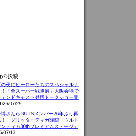
近の投稿
夏の夜にヒーローたちのスペシャルナ
ト！「全スーパー戦隊展」大阪会場で
ジェンドキャスト登壇トークショー開
026/07/29
博さんらGUTSメンバー26年ぶり再
結！ グリッターティガ降臨「ウルト
ンティガ30thプレミアムステージ」
6/07/13