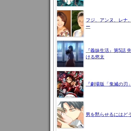
フジ、アンヌ、レナ
ー
『義妹生活』第5話 
ける悠太
『劇場版「鬼滅の刃」
男を黙らせるにはどう