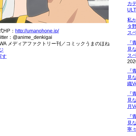
カデ
UL
私
タ
式HP：
http://umanohone.jp/
ス
：@anime_denkigai
『
KAWA メディアファクトリー刊／コミックうまのほね
見
ジ
ス
探す
202
『
見
織V
『
見
月V
『
見
寧々