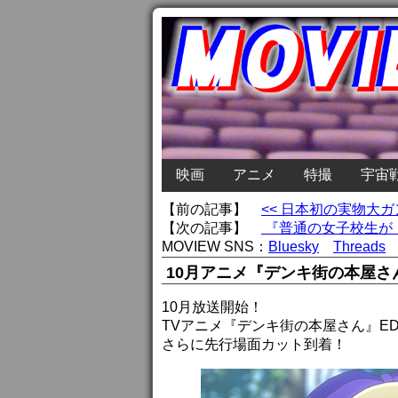
映画
アニメ
特撮
宇宙
【前の記事】
<< 日本初の実物大
【次の記事】
『普通の女子校生が【
MOVIEW SNS：
Bluesky
Threads
10月アニメ『デンキ街の本屋さん』
10月放送開始！
TVアニメ『デンキ街の本屋さん』E
さらに先行場面カット到着！