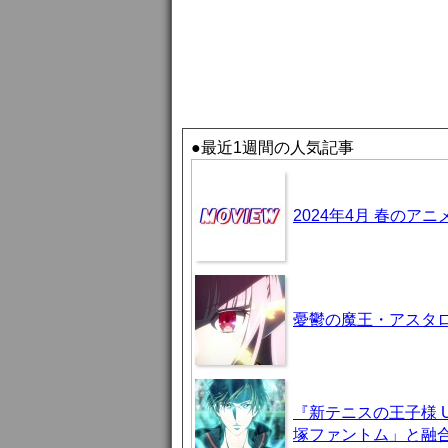
●最近1週間の人気記事
2024年4月 春のア
憂鬱の魔王・アスタロト様
『新テニスの王子様 U-
塚ファントム」と融