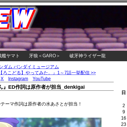
戦艦ヤマト
牙狼＜GARO＞
破牙神ライザー龍
ガンダム バンダイミュージアム
ろこどる】やってみた。』1～7話一挙配信 >>
X
Instagram
YouTube
ED作詞は原作者が担当_denkigai
日
Dテーマ作詞は原作者の水あさとが担当！
2
9
16
23