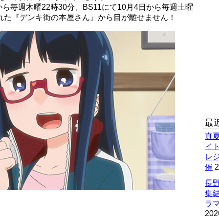
から毎週木曜22時30分、BS11にて10月4日から毎週土曜
された『デンキ街の本屋さん』から目が離せません！
最
真
イ
レ
催
2
長野
集
ラマ
202