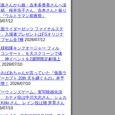
部進さんから娘・吉本多香美さんへ涙
手紙 桜井浩子さん、吉本さんと振り
る『ウルトラマン前夜祭』
6/07/12
仮面ライダーゼッツ ファイナルステ
ジ」入場者プレゼントはFSオリジナ
カプセム全7種
2026/07/12
王様戦隊キングオージャー フィル
・コンサート」を大スクリーンで体
！ 神イベントを2週間限定劇場上
！
2026/07/10
いおばあちゃんが言っていた『仮面ラ
ーカブト 20th 天を継ぐもの』本予
解禁！
2026/07/10
ダーウィンズゲーム』実写映画化決
！ カナメ役は中川大志さん、シュカ
Kōki,さん、レイン役は畑 芽育さん
6/07/10