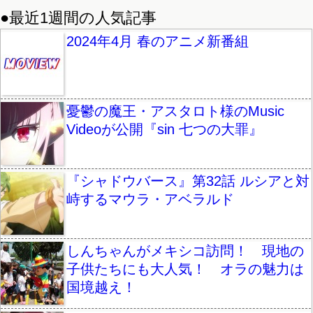
●最近1週間の人気記事
2024年4月 春のアニメ新番組
憂鬱の魔王・アスタロト様のMusic
Videoが公開『sin 七つの大罪』
『シャドウバース』第32話 ルシアと対
峙するマウラ・アベラルド
しんちゃんがメキシコ訪問！ 現地の
子供たちにも大人気！ オラの魅力は
国境越え！