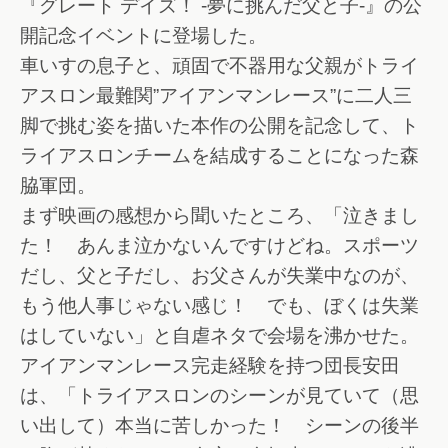
『グレート デイズ！ -夢に挑んだ父と子-』の公
開記念イベントに登場した。
車いすの息子と、頑固で不器用な父親がトライ
アスロン最難関”アイアンマンレース”に二人三
脚で挑む姿を描いた本作の公開を記念して、ト
ライアスロンチームを結成することになった森
脇軍団。
まず映画の感想から聞いたところ、「泣きまし
た！ あんま泣かないんですけどね。スポーツ
だし、父と子だし、お父さんが失業中なのが、
もう他人事じゃない感じ！ でも、ぼくは失業
はしていない」と自虐ネタで会場を沸かせた。
アイアンマンレース完走経験を持つ団長安田
は、「トライアスロンのシーンが見ていて（思
い出して）本当に苦しかった！ シーンの後半