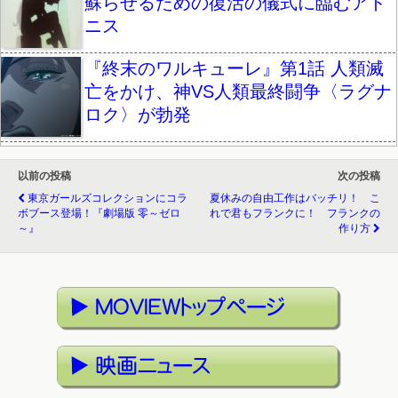
蘇らせるための復活の儀式に臨むアド
ニス
『終末のワルキューレ』第1話 人類滅
亡をかけ、神VS人類最終闘争〈ラグナ
ロク〉が勃発
以前の投稿
次の投稿
東京ガールズコレクションにコラ
夏休みの自由工作はバッチリ！ こ
ボブース登場！『劇場版 零～ゼロ
れで君もフランクに！ フランクの
～』
作り方