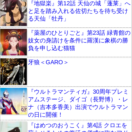
『地獄楽』第12話 天仙の城「蓬莱」へ
と足を踏み入れる佐切たちを待ち受け
る天仙「牡丹」
『薬屋のひとりごと』第23話 緑青館の
妓女の身請けを条件に羅漢に象棋の勝
負を申し込む猫猫
牙狼＜GARO＞
『ウルトラマンティガ』30周年プレミ
アムステージ、ダイゴ（長野博）・レ
ナ（吉本多香美）出演でウルトラマン
の日に開催！
『はめつのおうこく』第4話 クロエを