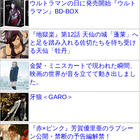
ウルトラマンの日に発売開始『ウルト
ラマン』BD-BOX
『地獄楽』第12話 天仙の城「蓬莱」へ
と足を踏み入れる佐切たちを待ち受け
る天仙「牡丹」
金髪・ミニスカートで現われた瞬間、
映画の世界が音を立てて動き出しまし
た。
牙狼＜GARO＞
『赤×ピンク』芳賀優里亜のラブシー
ン公開・禁断の予告編解禁！