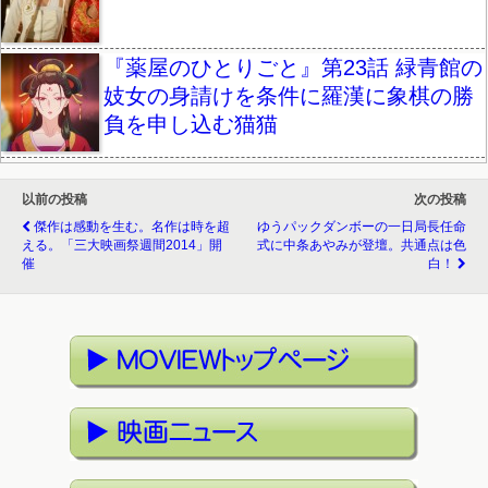
『薬屋のひとりごと』第23話 緑青館の
妓女の身請けを条件に羅漢に象棋の勝
負を申し込む猫猫
以前の投稿
次の投稿
傑作は感動を生む。名作は時を超
ゆうパックダンボーの一日局長任命
える。「三大映画祭週間2014」開
式に中条あやみが登壇。共通点は色
催
白！