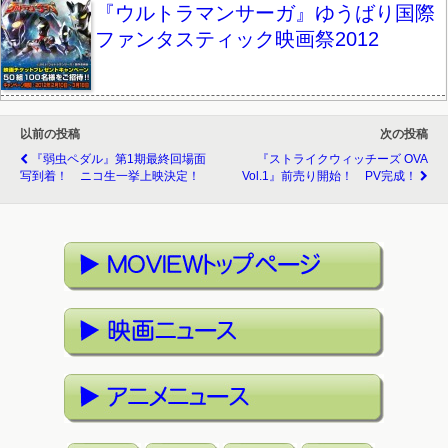
『ウルトラマンサーガ』ゆうばり国際
ファンタスティック映画祭2012
以前の投稿
次の投稿
『弱虫ペダル』第1期最終回場面
『ストライクウィッチーズ OVA
写到着！ ニコ生一挙上映決定！
Vol.1』前売り開始！ PV完成！