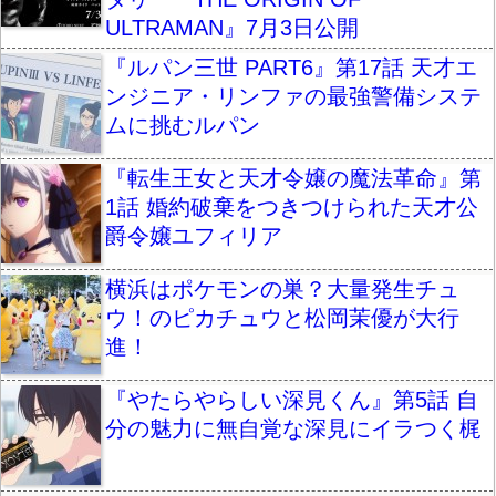
ULTRAMAN』7月3日公開
『ルパン三世 PART6』第17話 天才エ
ンジニア・リンファの最強警備システ
ムに挑むルパン
『転生王女と天才令嬢の魔法革命』第
1話 婚約破棄をつきつけられた天才公
爵令嬢ユフィリア
横浜はポケモンの巣？大量発生チュ
ウ！のピカチュウと松岡茉優が大行
進！
『やたらやらしい深見くん』第5話 自
分の魅力に無自覚な深見にイラつく梶