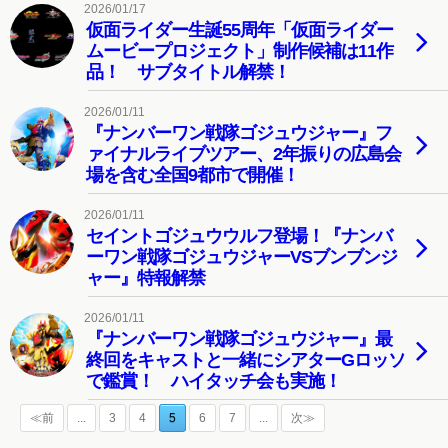
2026/01/17
仮面ライダー生誕55周年「仮面ライダー
ムービープロジェクト」制作候補は11作
品！ サブタイトル解禁！
2026/01/11
『ナンバーワン戦隊ゴジュウジャー』フ
ァイナルライブツアー、2年振りの広島会
場を含む全国9都市で開催！
2026/01/11
セイントゴジュウウルフ登場！『ナンバ
ーワン戦隊ゴジュウジャーVSブンブンジ
ャー』特報解禁
2026/01/11
『ナンバーワン戦隊ゴジュウジャー』最
終回をキャストと一緒にシアターGロッソ
で鑑賞！ ハイタッチ会も実施！
≪前
...
3
4
5
6
7
...
次≫