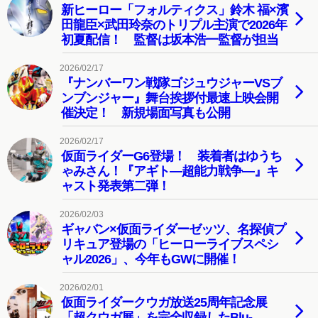
新ヒーロー「フォルティクス」鈴木 福×濱
田龍臣×武田玲奈のトリプル主演で2026年
初夏配信！ 監督は坂本浩一監督が担当
2026/02/17
『ナンバーワン戦隊ゴジュウジャーVSブ
ンブンジャー』舞台挨拶付最速上映会開
催決定！ 新規場面写真も公開
2026/02/17
仮面ライダーG6登場！ 装着者はゆうち
ゃみさん！『アギト―超能力戦争―』キ
ャスト発表第二弾！
2026/02/03
ギャバン×仮面ライダーゼッツ、名探偵プ
リキュア登場の「ヒーローライブスペシ
ャル2026」、今年もGWに開催！
2026/02/01
仮面ライダークウガ放送25周年記念展
「超クウガ展」を完全収録したBlu-