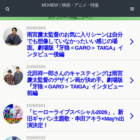
MOVIEW｜映画・アニメ・特撮
カテゴリー ›
特撮ニュース
2026/03/03
雨宮慶太監督のお気に入りシーンは自分
でも想像していなかったいい感じの場
面。劇場版『牙狼＜GARO＞ TAIGA』イ
ンタビュー後編
2026/03/03
北田祥一郎さんのキャスティングは雨宮
慶太監督のデザイン画が決め手。劇場版
『牙狼＜GARO＞ TAIGA』インタビュー
前編
2026/03/01
「ヒーローライブスペシャル2026」、新
旧ギャバン主題歌・串田アキラ×May’n出
演決定！
2026/02/22