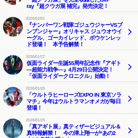
ray『超クウガ展 補完』発売決定！
2026/02/01
『ナンバーワン戦隊ゴジュウジャーVSブ
ンブンジャー』オリキャス ジュウオウイ
ーグル、ゴーカイレッド、ボウケンレッ
ド登場！ 本予告解禁！
2026/01/27
仮面ライダー生誕55周年記念作『アギト
―超能力戦争―』4月29日公開決定！
「仮面ライダークロニクル」始動！
2026/01/26
「ウルトラヒーローズEXPO IN 東京ソラ
マチ」今年はウルトラマンオメガが毎日
登場！
2026/01/25
「真アギト展」真ティザービジュアル＆
真特報解禁！ 今の津上翔一が“あの2