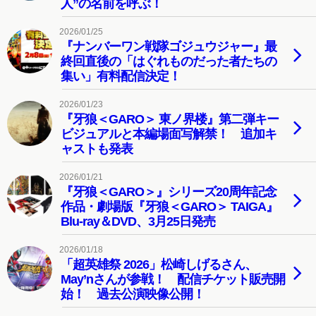
人”の名前を呼ぶ！
2026/01/25
『ナンバーワン戦隊ゴジュウジャー』最
終回直後の「はぐれものだった者たちの
集い」有料配信決定！
2026/01/23
『牙狼＜GARO＞ 東ノ界楼』第二弾キー
ビジュアルと本編場面写解禁！ 追加キ
ャストも発表
2026/01/21
『牙狼＜GARO＞』シリーズ20周年記念
作品・劇場版『牙狼＜GARO＞ TAIGA』
Blu-ray＆DVD、3月25日発売
2026/01/18
「超英雄祭 2026」松崎しげるさん、
May’nさんが参戦！ 配信チケット販売開
始！ 過去公演映像公開！