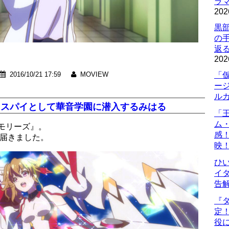
ラマ
202
黒
の
返
202
2016/10/21 17:59
MOVIEW
「
ー
ル
、スパイとして華音学園に潜入するみはる
「
ム
モリーズ』。
感
が届きました。
映
ひ
イダ
告
『
定
役に