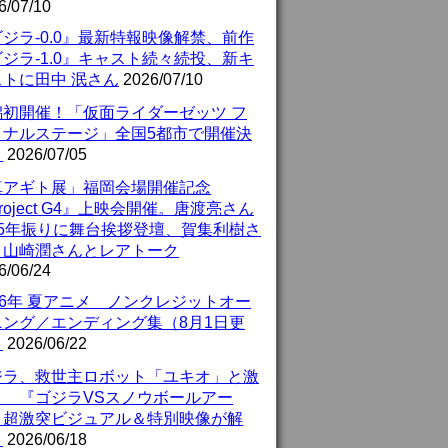
6/07/10
ジラ-0.0』最新特報映像解禁、前作
ジラ-1.0』キャスト続々続投、新キ
ストに田中 泯さん
2026/07/10
潟初開催！「仮面ライダーゼッツ フ
イナルステージ」全国5都市で開催決
！
2026/07/05
真アギト展」福岡会場開催記念
roject G4』上映会開催。唐渡亮さん
25年振りに舞台挨拶登壇、賀集利樹さ
、山崎潤さんとレアトーク
6/06/24
26年 夏アニメ ノンクレジットオー
ニング／エンディング集（8月1日更
）
2026/06/22
ジラ、救世主ロボット「ユキオ」と激
！ 『ゴジラVSスノウボールアー
』超激突ビジュアル＆特別映像が解
！
2026/06/18