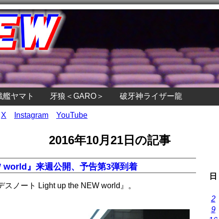
戦艦ヤマト
牙狼＜GARO＞
破牙神ライザー龍
X
Instagram
YouTube
2016年10月21日の記事
NEW world』来週公開、予告第3弾到着
日
 Light up the NEW world』。
2
9