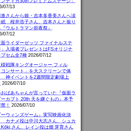
ンティガ30thプレミアムステージ」
6/07/13
部進さんから娘・吉本多香美さんへ涙
手紙 桜井浩子さん、吉本さんと振り
る『ウルトラマン前夜祭』
6/07/12
仮面ライダーゼッツ ファイナルステ
ジ」入場者プレゼントはFSオリジナ
カプセム全7種
2026/07/12
王様戦隊キングオージャー フィル
・コンサート」を大スクリーンで体
！ 神イベントを2週間限定劇場上
！
2026/07/10
いおばあちゃんが言っていた『仮面ラ
ーカブト 20th 天を継ぐもの』本予
解禁！
2026/07/10
ダーウィンズゲーム』実写映画化決
！ カナメ役は中川大志さん、シュカ
Kōki,さん、レイン役は畑 芽育さん