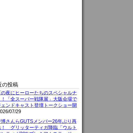
近の投稿
夏の夜にヒーローたちのスペシャルナ
ト！「全スーパー戦隊展」大阪会場で
ジェンドキャスト登壇トークショー開
026/07/29
博さんらGUTSメンバー26年ぶり再
結！ グリッターティガ降臨「ウルト