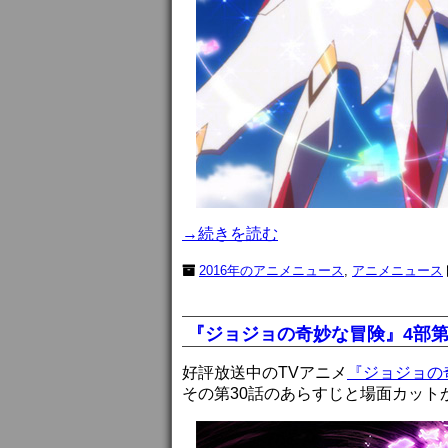
→続きを読む
2016年のアニメニュース
,
アニメニュース
『ジョジョの奇妙な冒険』4部第
好評放送中のTVアニメ
『ジョジョの
その第30話のあらすじと場面カット