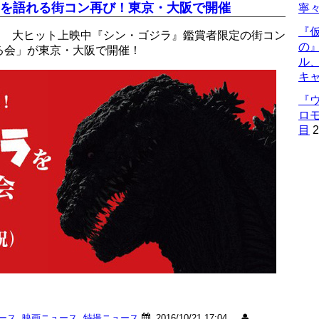
』を語れる街コン再び！東京・大阪で開催
寧々
『仮
！ 大ヒット上映中『シン・ゴジラ』鑑賞者限定の街コン
の
る会」が東京・大阪で開催！
ル
キ
『
ロ
目
2
ュース
,
映画ニュース
,
特撮ニュース
2016/10/21 17:04