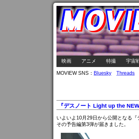
映画
アニメ
特撮
宇宙
MOVIEW SNS：
Bluesky
Threads
『デスノート Light up the 
いよいよ10月29日から公開となる『デスノート
その予告編第3弾が届きました。