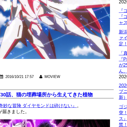
202
『ゴ
『ゴ
ャ
新
ァ
定
「
『P
が
ん
202
2016/10/21 17:57
MOVIEW
20
プ
30話、猫の埋葬場所から生えてきた植物
新
奇妙な冒険 ダイヤモンドは砕けない』
。
ゴ
が届きました。
突
ス
禁