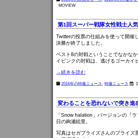
MOVIEW
第1回スーパー戦隊女性戦士人
Twitterの投票の仕組みを使って
決勝が終了しました。
ベスト8の対戦ということでなかな
イピンクの対戦は、逃げるゴーカイ
→続きを読む
2016年の特撮ニュース
,
特撮ニュース
2
変わることを恐れないで突き進
「Snow halation」バージョ
日の絢瀬絵里。
写真はセガプライズさんのプライズ