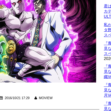
君
カデ
UL
私
タ
ス
『
見
ス
202
『
見
織V
『
見
月V
2016/10/21 17:29
MOVIEW
『
見