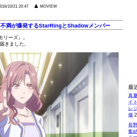
016/10/21 20:47
MOVIEW
が爆発するStarRingとShadowメンバー
モリーズ』。
が届きました。
最
真
イ
レ
催
2
長野
集