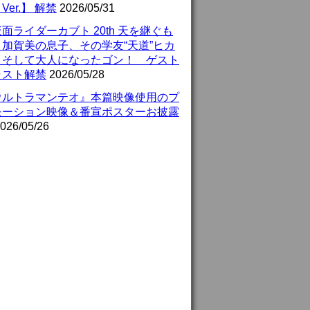
Ver.】 解禁
2026/05/31
面ライダーカブト 20th 天を継ぐも
』加賀美の息子、その学友“天道”ヒカ
、そして大人になったゴン！ ゲスト
ャスト解禁
2026/05/28
ウルトラマンテオ』本篇映像使用のプ
モーション映像＆番宣ポスターお披露
026/05/26