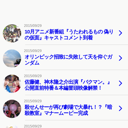
2015/09/29
10月アニメ新番組『うたわれるもの 偽り
の仮面』キャストコメント到着
2015/09/29
オリンピック招致に失敗して天を仰ぐガ
ンダム
2015/09/29
佐藤健、神木隆之介出演『バクマン。』
公開直前特番＆本編冒頭映像解禁！
2015/09/29
殺せんせーが再び劇場で大暴れ！？『暗
殺教室』マナームービー完成
2015/09/29