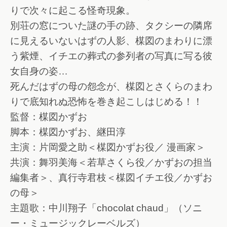
りで次々に起こる怪奇現象。
別荘の窓についた謎の手の跡、タクシーの隣席
に見えるいないはずの人影、楳図のまわりに漂
う紫煙、イチエの葬式の参列者の写真に写る彼
女自身の姿…
死んだはずの母の怨念が、楳図とさくらのまわ
りで底知れぬ恐怖を巻き起こしはじめる！！
監督：楳図かずお
脚本：楳図かずお、継田淳
主演：片岡愛之助＜楳図かずお役／ 漫画家＞
共演：舞羽美海＜若草さくら役／かずおの担当
編集者＞、真行寺君枝＜楳図イチエ役／かずお
の母＞
主題歌：中川翔子「chocolat chaud」（ソニ
ー・ミュージックレーベルズ）