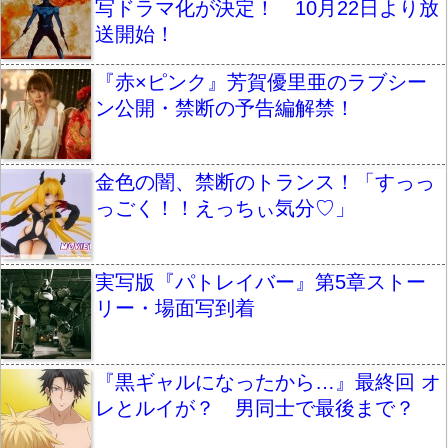
写ドラマ化が決定！ 10月22日より放
送開始！
『赤×ピンク』芳賀優里亜のラブシー
ン公開・禁断の予告編解禁！
金色の闇、禁断のトランス！「すっっ
っごく！！えっちぃ気分♡」
実写版『パトレイバー』第5章ストー
リー・場面写到着
『黒ギャルになったから…』最終回 オ
レとルイが？ 男同士で最後まで？