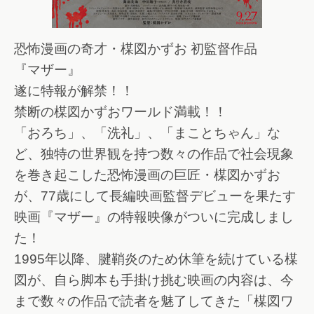
恐怖漫画の奇才・楳図かずお 初監督作品
『マザー』
遂に特報が解禁！！
禁断の楳図かずおワールド満載！！
「おろち」、「洗礼」、「まことちゃん」な
ど、独特の世界観を持つ数々の作品で社会現象
を巻き起こした恐怖漫画の巨匠・楳図かずお
が、77歳にして長編映画監督デビューを果たす
映画『マザー』の特報映像がついに完成しまし
た！
1995年以降、腱鞘炎のため休筆を続けている楳
図が、自ら脚本も手掛け挑む映画の内容は、今
まで数々の作品で読者を魅了してきた「楳図ワ