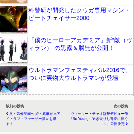
科警研が開発したクウガ専用マシン・
ビートチェイサー2000
『僕のヒーローアカデミア』新“敵（ヴ
ィラン）”の黒霧＆脳無が公開！
ウルトラマンフェスティバル2016で、
ついに実物大ウルトラマンが登場
以前の投稿
次の投稿
父・高橋英樹へ 娘・真麻が≪ア
ヴィッキー・チャオ監督デビュー作
イ・ラブ・ファーザー賞≫を贈
『So Young～過ぎ去りし青春に捧ぐ
る！
～』公開決定