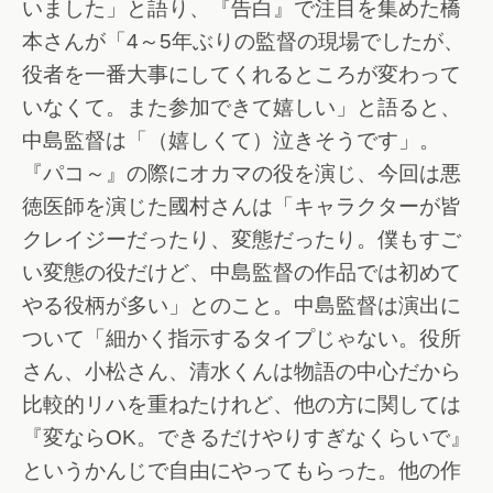
いました」と語り、『告白』で注目を集めた橋
本さんが「4～5年ぶりの監督の現場でしたが、
役者を一番大事にしてくれるところが変わって
いなくて。また参加できて嬉しい」と語ると、
中島監督は「（嬉しくて）泣きそうです」。
『パコ～』の際にオカマの役を演じ、今回は悪
徳医師を演じた國村さんは「キャラクターが皆
クレイジーだったり、変態だったり。僕もすご
い変態の役だけど、中島監督の作品では初めて
やる役柄が多い」とのこと。中島監督は演出に
ついて「細かく指示するタイプじゃない。役所
さん、小松さん、清水くんは物語の中心だから
比較的リハを重ねたけれど、他の方に関しては
『変ならOK。できるだけやりすぎなくらいで』
というかんじで自由にやってもらった。他の作