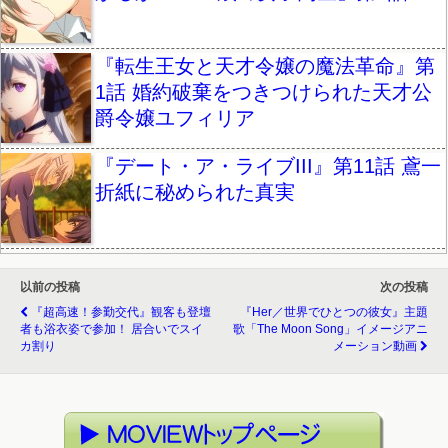
『転生王女と天才令嬢の魔法革命』第
1話 婚約破棄をつきつけられた天才公
爵令嬢ユフィリア
『デート・ア・ライブIII』第11話 鳶一
折紙に秘められた真実
以前の投稿
次の投稿
『超高速！参勤交代』観客も登壇
『her／世界でひとつの彼女』主題
者も浴衣姿で参加！ 居合いでスイ
歌「The Moon Song」イメージアニ
カ割り
メーション動画