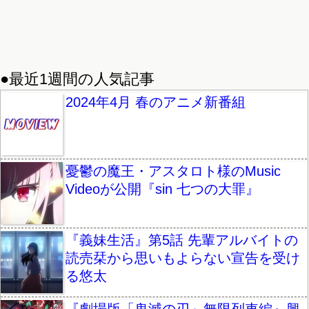
●最近1週間の人気記事
2024年4月 春のアニメ新番組
憂鬱の魔王・アスタロト様のMusic
Videoが公開『sin 七つの大罪』
『義妹生活』第5話 先輩アルバイトの
読売栞から思いもよらない宣告を受け
る悠太
『劇場版「鬼滅の刃」無限列車編』興