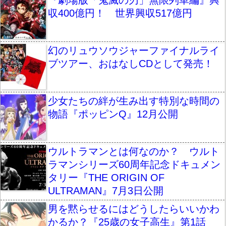
収400億円！ 世界興収517億円
幻のリュウソウジャーファイナルライ
ブツアー、おはなしCDとして発売！
少女たちの絆が生み出す特別な時間の
物語『ポッピンQ』12月公開
ウルトラマンとは何なのか？ ウルト
ラマンシリーズ60周年記念ドキュメン
タリー『THE ORIGIN OF
ULTRAMAN』7月3日公開
男を黙らせるにはどうしたらいいかわ
かるか？『25歳の女子高生』第1話