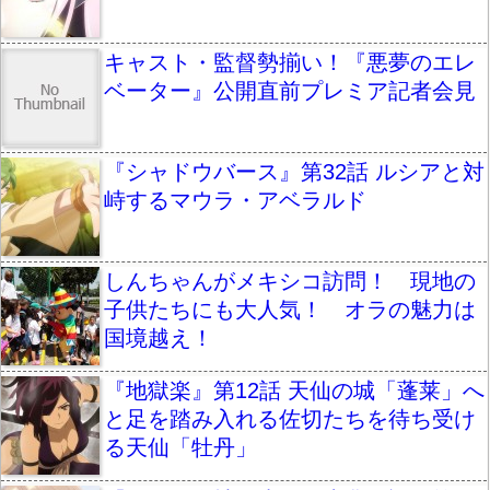
キャスト・監督勢揃い！『悪夢のエレ
ベーター』公開直前プレミア記者会見
『シャドウバース』第32話 ルシアと対
峙するマウラ・アベラルド
しんちゃんがメキシコ訪問！ 現地の
子供たちにも大人気！ オラの魅力は
国境越え！
『地獄楽』第12話 天仙の城「蓬莱」へ
と足を踏み入れる佐切たちを待ち受け
る天仙「牡丹」