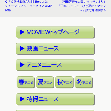
『攻殻機動隊ARISE Border:3』
芦田愛菜vs大阪のオッサン3人！
ショーン レノン コーネリアスMV
『円卓 ～こっこ、ひと夏のイマジン
解禁
～』試写舞台挨拶