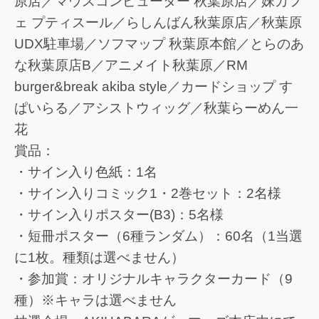
原店／マウスコンピューター 秋葉原店／妹カフ
ェ プティスール／らしんばん秋葉原店／秋葉原
UDX駐車場／ソフマップ 秋葉原本館／とらのあ
な秋葉原店B／アニメイト秋葉原／RM
burger&break akiba style／カードショップ す
ぱいらる／アシストウィッグ／秋葉らーめん一
花
賞品：
・サイン入り色紙：1名
・サイン入りコミック1・2巻セット：2名様
・サイン入りポスター(B3)：5名様
・短冊ポスター（6種ランダム）：60名（1当選
に1枚。種類は選べません）
・参加賞：オリジナルキャラクターカード（9
種）※キャラは選べません