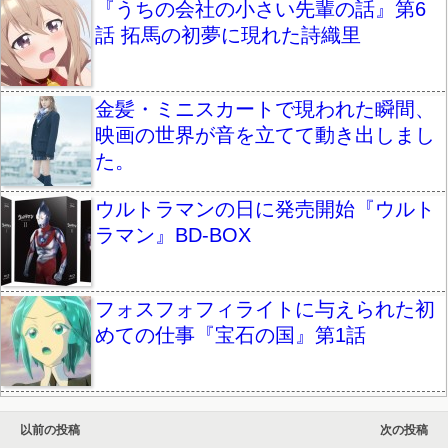
『うちの会社の小さい先輩の話』第6
話 拓馬の初夢に現れた詩織里
金髪・ミニスカートで現われた瞬間、
映画の世界が音を立てて動き出しまし
た。
ウルトラマンの日に発売開始『ウルト
ラマン』BD-BOX
フォスフォフィライトに与えられた初
めての仕事『宝石の国』第1話
以前の投稿
次の投稿