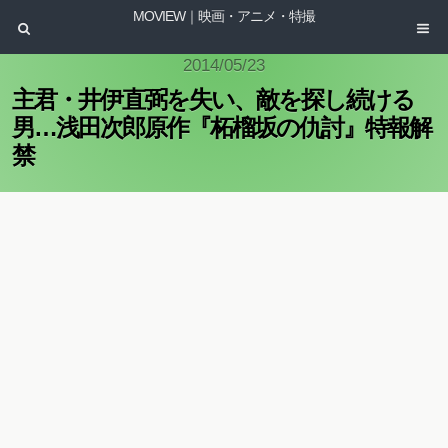
MOVIEW｜映画・アニメ・特撮
2014/05/23
主君・井伊直弼を失い、敵を探し続ける
男…浅田次郎原作『柘榴坂の仇討』特報解
禁