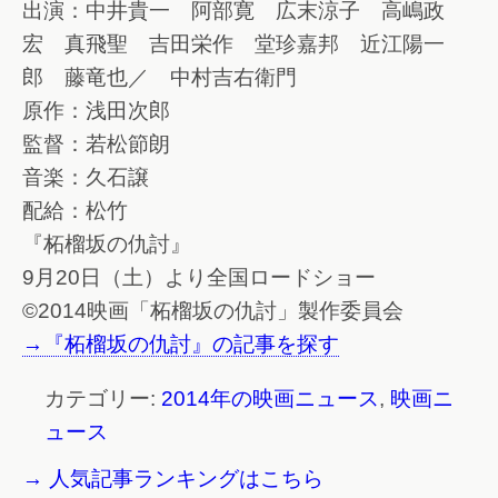
出演：中井貴一 阿部寛 広末涼子 高嶋政
宏 真飛聖 吉田栄作 堂珍嘉邦 近江陽一
郎 藤竜也／ 中村吉右衛門
原作：浅田次郎
監督：若松節朗
音楽：久石譲
配給：松竹
『柘榴坂の仇討』
9月20日（土）より全国ロードショー
©2014映画「柘榴坂の仇討」製作委員会
→『柘榴坂の仇討』の記事を探す
カテゴリー:
2014年の映画ニュース
,
映画ニ
ュース
→ 人気記事ランキングはこちら