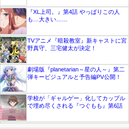
『XL上司。』第4話 やっぱりこの人
も…大きい……
TVアニメ『暗殺教室』新キャストに宮
野真守、三宅健太が決定！
劇場版『planetarian～星の人～』第二
弾キービジュアルと予告編PV公開！
学校が「ギャルゲー」化してカップル
で埋め尽くされる『つぐもも』第6話