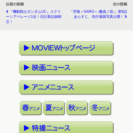
以前の投稿
次の投稿
『機動戦士ガンダムUC』スクリ
『牙狼＜GARO＞-魔戒ノ花-』第9話
ーンアベレージ1位！日計新記録樹
あらすじ、先行場面写真公開！
立！