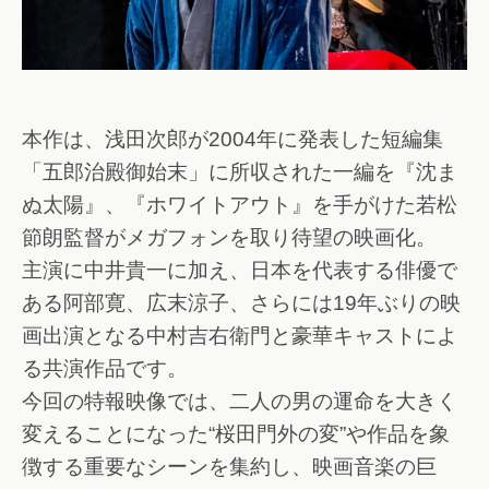
本作は、浅田次郎が2004年に発表した短編集
「五郎治殿御始末」に所収された一編を『沈ま
ぬ太陽』、『ホワイトアウト』を手がけた若松
節朗監督がメガフォンを取り待望の映画化。
主演に中井貴一に加え、日本を代表する俳優で
ある阿部寛、広末涼子、さらには19年ぶりの映
画出演となる中村吉右衛門と豪華キャストによ
る共演作品です。
今回の特報映像では、二人の男の運命を大きく
変えることになった“桜田門外の変”や作品を象
徴する重要なシーンを集約し、映画音楽の巨