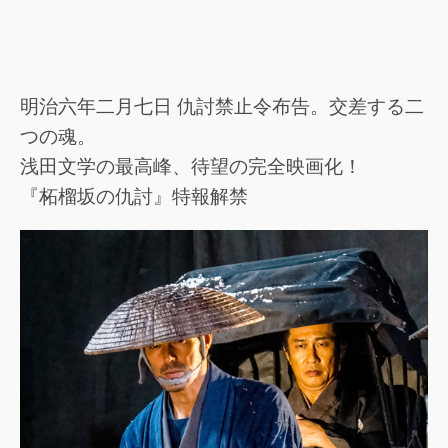
明治六年二月七日 仇討禁止令布告。交差する二
つの魂。
浅田文学の最高峰、待望の完全映画化！
『柘榴坂の仇討』特報解禁