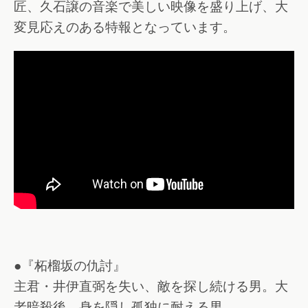
匠、久石譲の音楽で美しい映像を盛り上げ、大
変見応えのある特報となっています。
●『柘榴坂の仇討』
主君・井伊直弼を失い、敵を探し続ける男。大
老暗殺後、身を隠し孤独に耐える男。