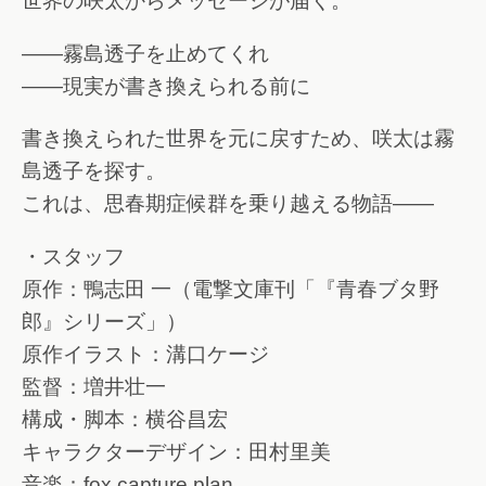
世界の咲太からメッセージが届く。
――霧島透子を止めてくれ
――現実が書き換えられる前に
書き換えられた世界を元に戻すため、咲太は霧
島透子を探す。
これは、思春期症候群を乗り越える物語――
・スタッフ
原作：鴨志田 一（電撃文庫刊「『青春ブタ野
郎』シリーズ」）
原作イラスト：溝口ケージ
監督：増井壮一
構成・脚本：横谷昌宏
キャラクターデザイン：田村里美
音楽：fox capture plan