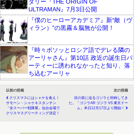
タリー『THE ORIGIN OF
ULTRAMAN』7月3日公開
『僕のヒーローアカデミア』新“敵（ヴ
ィラン）”の黒霧＆脳無が公開！
『時々ボソッとロシア語でデレる隣の
アーリャさん』第10話 政近の誕生日パ
ーティーに誘われなかったと知り、落
ち込むアーリャ
以前の投稿
次の投稿
クリスマスにはシャケを食え！
目の前に迫るゴジラと対峙してき
サモーン・シャケキスタンチン
た。「ゴジラAR ゴジラ VS 東京ドー
「全スーパー戦隊展」仙台会場で
ム」本日12月17日より開始！
クリスマスグリーティング決定！