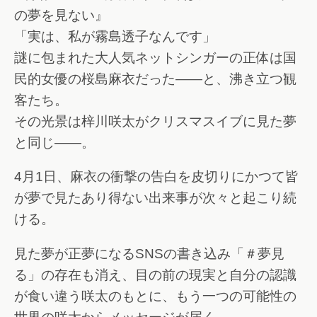
の夢を見ない』
「実は、私が霧島透子なんです」
謎に包まれた大人気ネットシンガーの正体は国
民的女優の桜島麻衣だった――と、沸き立つ観
客たち。
その光景は梓川咲太がクリスマスイブに見た夢
と同じ――。
4月1日、麻衣の衝撃の告白を皮切りにかつて皆
が夢で見たあり得ない出来事が次々と起こり続
ける。
見た夢が正夢になるSNSの書き込み「＃夢見
る」の存在も消え、目の前の現実と自分の認識
が食い違う咲太のもとに、もう一つの可能性の