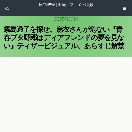
MOVIEW｜映画・アニメ・特撮
2025/12/14
霧島透子を探せ。麻衣さんが危ない『青
春ブタ野郎はディアフレンドの夢を見な
い』ティザービジュアル、あらすじ解禁