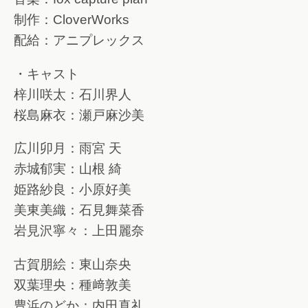
制作：CloverWorks
配給：アニプレックス
・キャスト
梓川咲太：石川界人
桜島麻衣：瀬戸麻沙美
広川卯月：雨宮 天
赤城郁実：山根 綺
姫路紗良：小原好美
美東美織：石見舞菜香
岩見沢寧々：上田麗奈
古賀朋絵：東山奈央
双葉理央：種﨑敦美
豊浜のどか：内田真礼