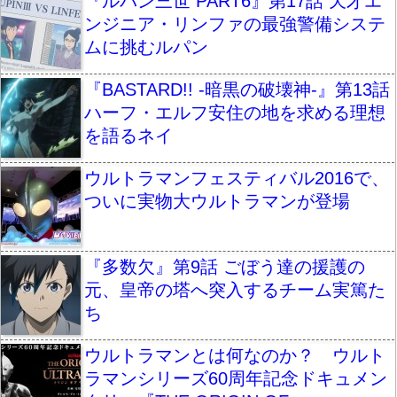
『ルパン三世 PART6』第17話 天才エ
ンジニア・リンファの最強警備システ
ムに挑むルパン
『BASTARD!! -暗黒の破壊神-』第13話
ハーフ・エルフ安住の地を求める理想
を語るネイ
ウルトラマンフェスティバル2016で、
ついに実物大ウルトラマンが登場
『多数欠』第9話 ごぼう達の援護の
元、皇帝の塔へ突入するチーム実篤た
ち
ウルトラマンとは何なのか？ ウルト
ラマンシリーズ60周年記念ドキュメン