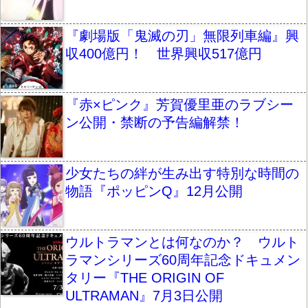
『劇場版「鬼滅の刃」無限列車編』興
収400億円！ 世界興収517億円
『赤×ピンク』芳賀優里亜のラブシー
ン公開・禁断の予告編解禁！
少女たちの絆が生み出す特別な時間の
物語『ポッピンQ』12月公開
ウルトラマンとは何なのか？ ウルト
ラマンシリーズ60周年記念ドキュメン
タリー『THE ORIGIN OF
ULTRAMAN』7月3日公開