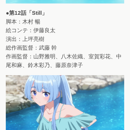
●第12話「Still」
脚本：木村 暢
絵コンテ：伊藤良太
演出：上坪亮樹
総作画監督：武藤 幹
作画監督：山野雅明、八木佐織、室賀彩花、中
尾和麻、鈴木彩乃、藤原奈津子