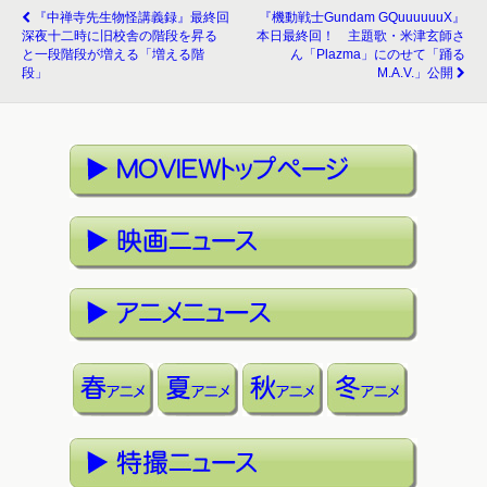
『中禅寺先生物怪講義録』最終回
『機動戦士Gundam GQuuuuuuX』
深夜十二時に旧校舎の階段を昇る
本日最終回！ 主題歌・米津玄師さ
と一段階段が増える「増える階
ん「Plazma」にのせて「踊る
段」
M.A.V.」公開