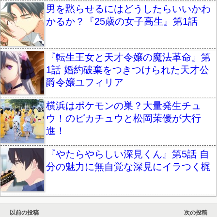
男を黙らせるにはどうしたらいいかわ
かるか？『25歳の女子高生』第1話
『転生王女と天才令嬢の魔法革命』第
1話 婚約破棄をつきつけられた天才公
爵令嬢ユフィリア
横浜はポケモンの巣？大量発生チュ
ウ！のピカチュウと松岡茉優が大行
進！
『やたらやらしい深見くん』第5話 自
分の魅力に無自覚な深見にイラつく梶
以前の投稿
次の投稿