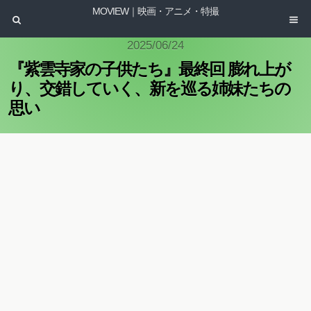
MOVIEW｜映画・アニメ・特撮
2025/06/24
『紫雲寺家の子供たち』最終回 膨れ上が
り、交錯していく、新を巡る姉妹たちの
思い