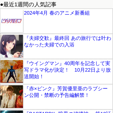
●最近1週間の人気記事
2024年4月 春のアニメ新番組
『夫婦交歓』最終回 あの旅行では叶わ
なかった夫婦での入浴
『ウイングマン』40周年を記念して実
写ドラマ化が決定！ 10月22日より放
送開始！
『赤×ピンク』芳賀優里亜のラブシー
ン公開・禁断の予告編解禁！