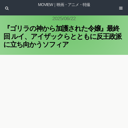
MOVIEW｜映画・アニメ・特撮
2025/06/22
『ゴリラの神から加護された令嬢』最終
回 ルイ、アイザックらとともに反王政派
に立ち向かうソフィア