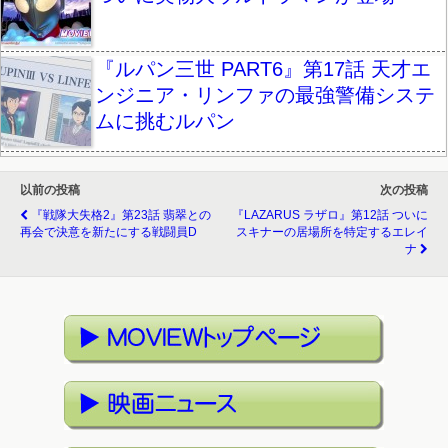
『ルパン三世 PART6』第17話 天才エ
ンジニア・リンファの最強警備システ
ムに挑むルパン
以前の投稿
次の投稿
『戦隊大失格2』第23話 翡翠との
『LAZARUS ラザロ』第12話 ついに
再会で決意を新たにする戦闘員D
スキナーの居場所を特定するエレイ
ナ