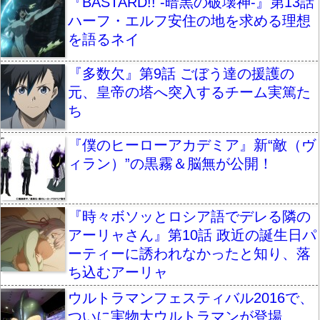
『BASTARD!! -暗黒の破壊神-』第13話
ハーフ・エルフ安住の地を求める理想
を語るネイ
『多数欠』第9話 ごぼう達の援護の
元、皇帝の塔へ突入するチーム実篤た
ち
『僕のヒーローアカデミア』新“敵（ヴ
ィラン）”の黒霧＆脳無が公開！
『時々ボソッとロシア語でデレる隣の
アーリャさん』第10話 政近の誕生日パ
ーティーに誘われなかったと知り、落
ち込むアーリャ
ウルトラマンフェスティバル2016で、
ついに実物大ウルトラマンが登場