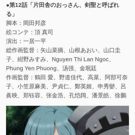
●第12話「片田舎のおっさん、剣聖と呼ばれ
る」
脚本：岡田邦彦
絵コンテ：頂 真司
演出：一居一平
総作画監督：矢山菜摘、山根あおい、山口圭
子、紺野みすみ、Nguyen Thi Lan Ngoc、
Phung Yen Phuong、汤强、金珉廷
作画監督：鶴田 愛、野道佳代、高菜、阿部可奈
子、小笠原麻美、尹貞仁、鄭英姬、申秀孌、呂
眞映、郑钰容、张金浩、孔恺阔、潘景皓、徐鵬