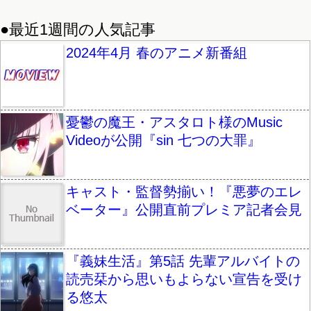
●最近1週間の人気記事
2024年4月 春のアニメ新番組
憂鬱の魔王・アスタロト様のMusic
Videoが公開『sin 七つの大罪』
キャスト・監督勢揃い！『悪夢のエレ
ベーター』公開直前プレミア記者会見
『義妹生活』第5話 先輩アルバイトの
読売栞から思いもよらない宣告を受け
る悠太