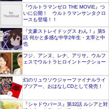
『ウルトラマンゼロ THE MOVIE』つ
いに公開！ ウルトラマンサンタクロ
ースも登場！！
『文豪ストレイドッグス わん！』第5
話 何かと多感な中学2年生・太宰と中
也
フジ、アンヌ、レナ、アリサ。ウルフ
ェスでウルトラヒロイントークショー
幻のリュウソウジャーファイナルライ
ブツアー、おはなしCDとして発売！
『シャドウバース』第32話 ルシアと対