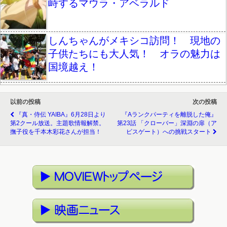
峙するマウラ・アベラルド
しんちゃんがメキシコ訪問！ 現地の
子供たちにも大人気！ オラの魅力は
国境越え！
以前の投稿
次の投稿
『真・侍伝 YAIBA』6月28日より
『Aランクパーティを離脱した俺』
第2クール放送。主題歌情報解禁。
第23話 「クローバー」深淵の扉（ア
撫子役を千本木彩花さんが担当！
ビスゲート）への挑戦スタート