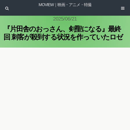
MOVIEW｜映画・アニメ・特撮
2025/06/21
『片田舎のおっさん、剣聖になる』最終
回 刺客が殺到する状況を作っていたロゼ