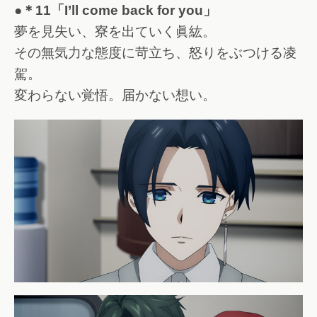
●＊11「I’ll come back for you」
夢を見失い、寮を出ていく眞紘。
その無気力な態度に苛立ち、怒りをぶつける凌
駕。
変わらない覚悟。届かない想い。