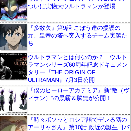
ついに実物大ウルトラマンが登場
『多数欠』第9話 ごぼう達の援護の
元、皇帝の塔へ突入するチーム実篤た
ち
ウルトラマンとは何なのか？ ウルト
ラマンシリーズ60周年記念ドキュメン
タリー『THE ORIGIN OF
ULTRAMAN』7月3日公開
『僕のヒーローアカデミア』新“敵（ヴ
ィラン）”の黒霧＆脳無が公開！
『時々ボソッとロシア語でデレる隣の
アーリャさん』第10話 政近の誕生日パ