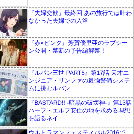
『夫婦交歓』最終回 あの旅行では叶わ
なかった夫婦での入浴
『赤×ピンク』芳賀優里亜のラブシー
ン公開・禁断の予告編解禁！
『ルパン三世 PART6』第17話 天才エ
ンジニア・リンファの最強警備システ
ムに挑むルパン
『BASTARD!! -暗黒の破壊神-』第13話
ハーフ・エルフ安住の地を求める理想
を語るネイ
ウルトラマンフェスティバル2016で、