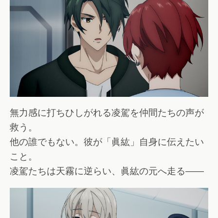
無力感に打ちひしがれる凌駕を仲間たちの声が
救う。
他の誰でもない。彼が「眞紘」自身に伝えたい
こと。
凌駕たちは天霧に逆らい、眞紘の元へ走る――