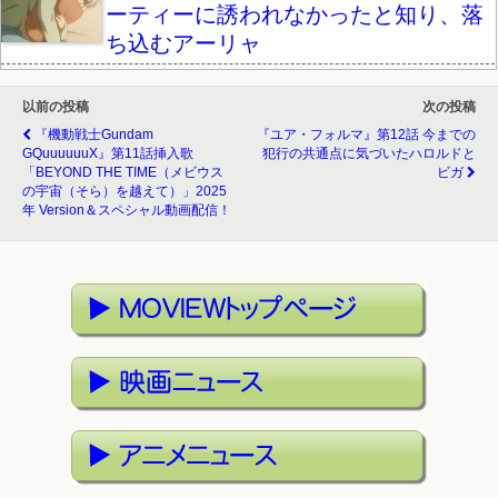
ーティーに誘われなかったと知り、落
ち込むアーリャ
以前の投稿
次の投稿
『機動戦士Gundam
『ユア・フォルマ』第12話 今までの
GQuuuuuuX』第11話挿入歌
犯行の共通点に気づいたハロルドと
「BEYOND THE TIME（メビウス
ビガ
の宇宙（そら）を越えて）」2025
年 Version＆スペシャル動画配信！