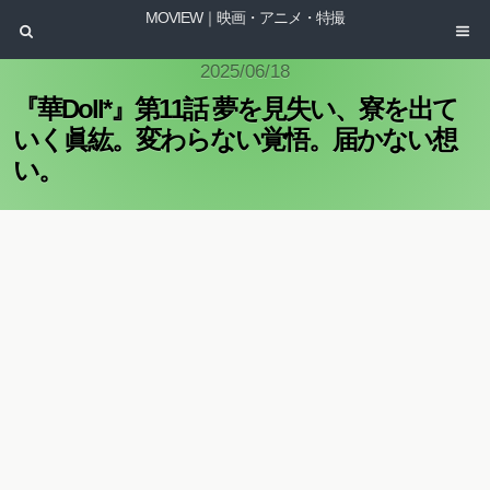
MOVIEW｜映画・アニメ・特撮
2025/06/18
『華Doll*』第11話 夢を見失い、寮を出て
いく眞紘。変わらない覚悟。届かない想
い。