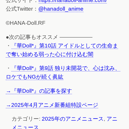
公式サイト：
https://hanadoll-anime.com/
公式Twitter：
@hanadoll_anime
©HANA-Doll.RF
●次の記事もオススメ ——————
・
『華Doll*』第10話 アイドルとしての生命ま
で奪い始める弱った心に付け込む闇
・
『華Doll*』第9話 独り未開花で、心は沈み、
ロケでもNGが続く眞紘
→『華Doll*』の記事を探す
→2025年4月アニメ新番組特設ページ
カテゴリー:
2025年のアニメニュース
,
アニ
メニュース