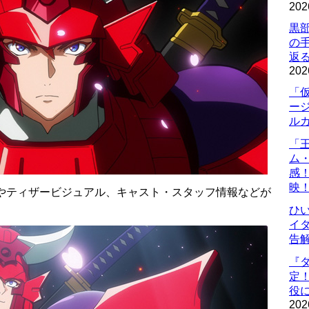
202
黒
の
返
202
「
ー
ル
「
ム
感
映
PVやティザービジュアル、キャスト・スタッフ情報などが
ひ
イダ
告
『
定
役に
202