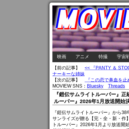
映画
アニメ
特撮
宇宙
【前の記事】
<< 『PANTY ＆ 
ナーキーな姉妹
【次の記事】
『この恋で鼻血を止め
MOVIEW SNS：
Bluesky
Threads
『鎧伝サムライトルーパー』正
ルーパー』2026年1月放送開始
『鎧伝サムライトルーパー』から38
サンライズが贈る【完・全・新・作
トルーパー』2026年1月より放送開