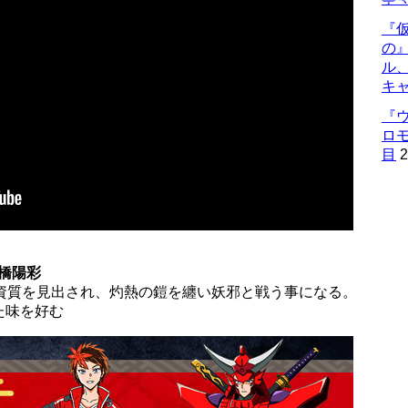
『仮
の
ル
キ
『
ロ
目
2
橋陽彩
の資質を見出され、灼熱の鎧を纏い妖邪と戦う事になる。
た味を好む