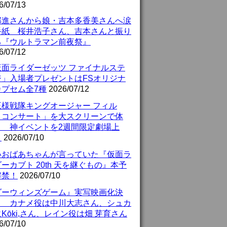
6/07/13
部進さんから娘・吉本多香美さんへ涙
手紙 桜井浩子さん、吉本さんと振り
る『ウルトラマン前夜祭』
6/07/12
仮面ライダーゼッツ ファイナルステ
ジ」入場者プレゼントはFSオリジナ
カプセム全7種
2026/07/12
王様戦隊キングオージャー フィル
・コンサート」を大スクリーンで体
！ 神イベントを2週間限定劇場上
！
2026/07/10
いおばあちゃんが言っていた『仮面ラ
ーカブト 20th 天を継ぐもの』本予
解禁！
2026/07/10
ダーウィンズゲーム』実写映画化決
！ カナメ役は中川大志さん、シュカ
Kōki,さん、レイン役は畑 芽育さん
6/07/10