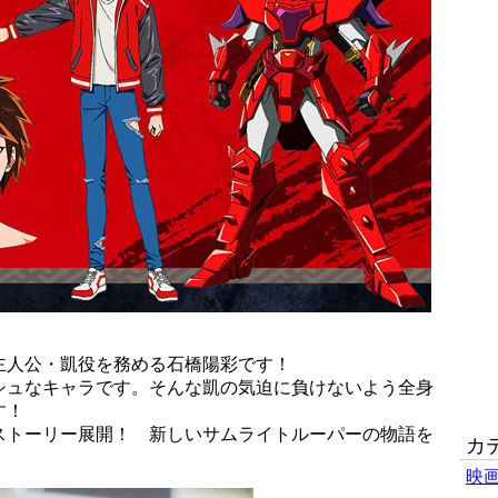
主人公・凱役を務める石橋陽彩です！
シュなキャラです。そんな凱の気迫に負けないよう全身
す！
ストーリー展開！ 新しいサムライトルーパーの物語を
カ
映