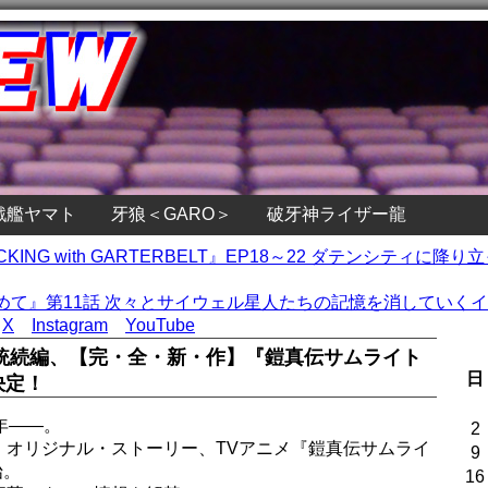
戦艦ヤマト
牙狼＜GARO＞
破牙神ライザー龍
STOCKING with GARTERBELT』EP18～22 ダテンシ
て』第11話 次々とサイウェル星人たちの記憶を消していくイー
X
Instagram
YouTube
統続編、【完・全・新・作】『鎧真伝サムライト
日
決定！
年――。
2
】オリジナル・ストーリー、TVアニメ『鎧真伝サムライ
9
始。
16