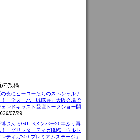
近の投稿
夏の夜にヒーローたちのスペシャルナ
ト！「全スーパー戦隊展」大阪会場で
ジェンドキャスト登壇トークショー開
026/07/29
博さんらGUTSメンバー26年ぶり再
結！ グリッターティガ降臨「ウルト
ンティガ30thプレミアムステージ」