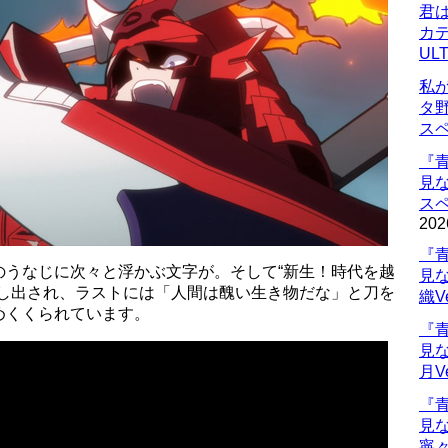
君
カデ
UL
私
タ
ス
『
見
ス
202
『
のうなじに次々と浮かぶ文字が。そして“新生！時代を越
見
映し出され、ラストには「人間は醜い生き物だな」と刀を
織V
めくくられています。
『
見
月V
『
見
寧々