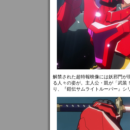
解禁された超特報映像には妖邪門が
る人々の姿が。主人公・凱が「武装！
り、『鎧伝サムライトルーパー』シ