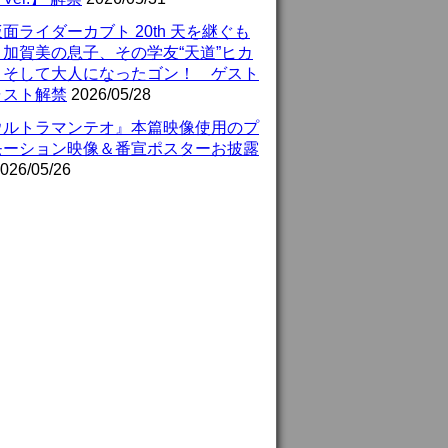
面ライダーカブト 20th 天を継ぐも
』加賀美の息子、その学友“天道”ヒカ
、そして大人になったゴン！ ゲスト
ャスト解禁
2026/05/28
ウルトラマンテオ』本篇映像使用のプ
モーション映像＆番宣ポスターお披露
026/05/26