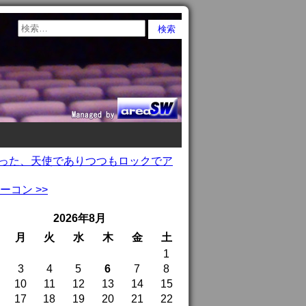
ティに降り立った、天使でありつつもロックでア
コン >>
2026年8月
月
火
水
木
金
土
1
3
4
5
6
7
8
10
11
12
13
14
15
17
18
19
20
21
22