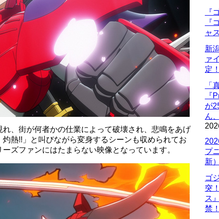
『ゴ
『ゴ
ャ
新
ァ
定
「
『P
が
ん
202
現れ、街が何者かの仕業によって破壊され、悲鳴をあげ
灼熱!!」と叫びながら変身するシーンも収められてお
20
リーズファンにはたまらない映像となっています。
プ
新
ゴ
突
ス
禁