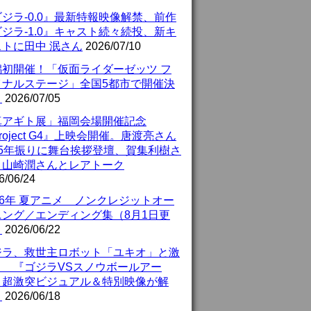
ジラ-0.0』最新特報映像解禁、前作
ジラ-1.0』キャスト続々続投、新キ
ストに田中 泯さん
2026/07/10
潟初開催！「仮面ライダーゼッツ フ
イナルステージ」全国5都市で開催決
！
2026/07/05
真アギト展」福岡会場開催記念
roject G4』上映会開催。唐渡亮さん
25年振りに舞台挨拶登壇、賀集利樹さ
、山崎潤さんとレアトーク
6/06/24
26年 夏アニメ ノンクレジットオー
ニング／エンディング集（8月1日更
）
2026/06/22
ジラ、救世主ロボット「ユキオ」と激
！ 『ゴジラVSスノウボールアー
』超激突ビジュアル＆特別映像が解
！
2026/06/18