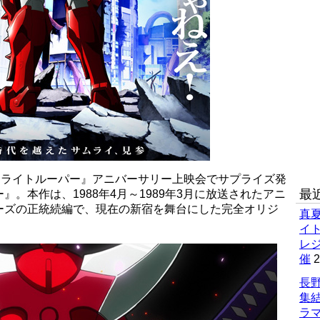
ムライトルーパー』アニバーサリー上映会でサプライズ発
最
。本作は、1988年4月～1989年3月に放送されたアニ
ーズの正統続編で、現在の新宿を舞台にした完全オリジ
真
イ
レ
催
2
長野
集
ラマ