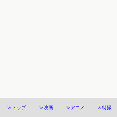
≫トップ
≫映画
≫アニメ
≫特撮