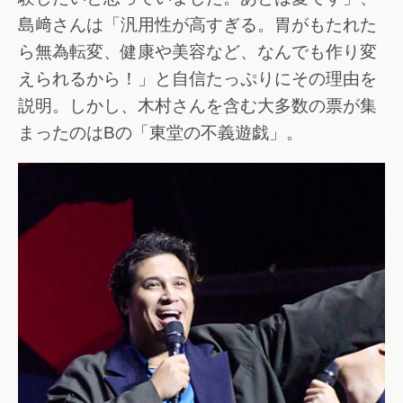
島﨑さんは「汎用性が高すぎる。胃がもたれた
ら無為転変、健康や美容など、なんでも作り変
えられるから！」と自信たっぷりにその理由を
説明。しかし、木村さんを含む大多数の票が集
まったのはBの「東堂の不義遊戯」。