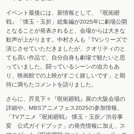
イベント最後には、新情報として、『呪術廻
戦』「懐玉・玉折」総集編が2025年に劇場公開
となることが発表されると、会場からは大きな
歓声が上がります。中村さんも「TVシリーズで
演じさせていただきましたが、クオリティのと
ても高い作品で、自分自身も劇場で観たいと思
っていました。闘っているシーンの迫力もあ
り、映画館での上映がすごく嬉しいです」と期
待に満ちたコメントを語りました。
さらに、芥見下々『呪術廻戦』展の大阪会場の
詳細や、MBSアニメフェス2025の参加情報、
「TVアニメ『呪術廻戦』 懐玉・玉折／渋谷事
変 公式ガイドブック」の発売情報に加え、ス