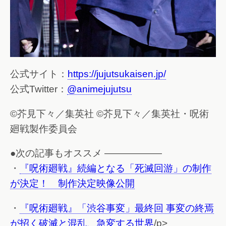
公式サイト：
https://jujutsukaisen.jp/
公式Twitter：
@animejujutsu
©芥見下々／集英社 ©芥見下々／集英社・呪術
廻戦製作委員会
●次の記事もオススメ ——————
・
『呪術廻戦』続編となる「死滅回游」の制作
が決定！ 制作決定映像公開
・
『呪術廻戦』「渋谷事変」最終回 事変の終焉
が招く破滅と混乱、急変する世界
/p>