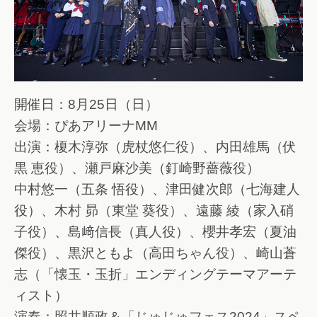
開催日：8月25日（日）
会場：ぴあアリーナMM
出演：榎木淳弥（虎杖悠仁役）、内田雄馬（伏
黒 恵役）、瀬戸麻沙美（釘崎野薔薇役）
中村悠一（五条 悟役）、津田健次郎（七海建人
役）、木村 昴（東堂 葵役）、遠藤 綾（家入硝
子役）、島﨑信長（真人役）、櫻井孝宏（夏油
傑役）、黒沢ともよ（高田ちゃん役）、崎山蒼
志（「懐玉・玉折」エンディングテーマアーテ
ィスト）
演奏：照井順政＆「じゅじゅフェス2024」スペ