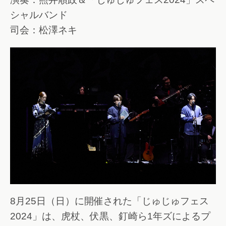
シャルバンド
司会：松澤ネキ
8月25日（日）に開催された「じゅじゅフェス
2024」は、虎杖、伏黒、釘崎ら1年ズによるプ