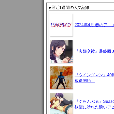
●最近1週間の人気記事
2024年4月 春のア
『夫婦交歓』最終回
『ウイングマン』40
放送開始！
『ぐらんぶる』Seas
欲望に塗れた醜いア