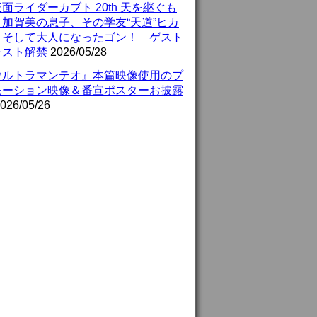
面ライダーカブト 20th 天を継ぐも
』加賀美の息子、その学友“天道”ヒカ
、そして大人になったゴン！ ゲスト
ャスト解禁
2026/05/28
ウルトラマンテオ』本篇映像使用のプ
モーション映像＆番宣ポスターお披露
026/05/26