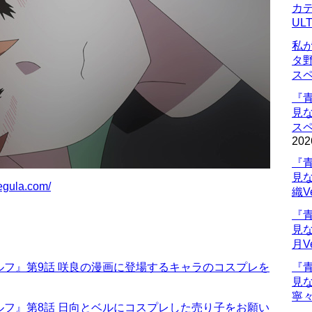
カデ
UL
私
タ
ス
『
見
ス
202
『
見
regula.com/
織V
『
見
月V
フ』第9話 咲良の漫画に登場するキャラのコスプレを
『
見
寧々
フ』第8話 日向とベルにコスプレした売り子をお願い