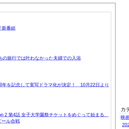
ニメ新番組
 あの旅行では叶わなかった夫婦での入浴
周年を記念して実写ドラマ化が決定！ 10月22日より
カ
on 2 第4話 女子大学園祭チケットをめぐって始まる、
映
ピール合戦
2