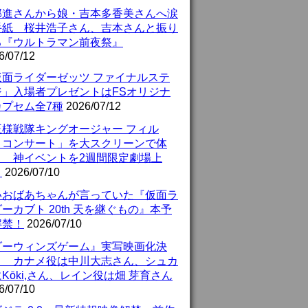
部進さんから娘・吉本多香美さんへ涙
手紙 桜井浩子さん、吉本さんと振り
る『ウルトラマン前夜祭』
6/07/12
仮面ライダーゼッツ ファイナルステ
ジ」入場者プレゼントはFSオリジナ
カプセム全7種
2026/07/12
王様戦隊キングオージャー フィル
・コンサート」を大スクリーンで体
！ 神イベントを2週間限定劇場上
！
2026/07/10
いおばあちゃんが言っていた『仮面ラ
ーカブト 20th 天を継ぐもの』本予
解禁！
2026/07/10
ダーウィンズゲーム』実写映画化決
！ カナメ役は中川大志さん、シュカ
Kōki,さん、レイン役は畑 芽育さん
6/07/10