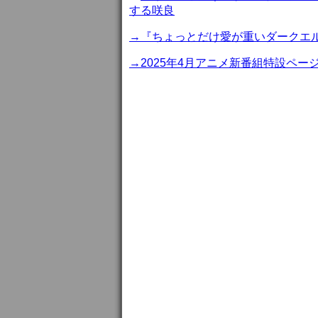
する咲良
→『ちょっとだけ愛が重いダークエ
→2025年4月アニメ新番組特設ペー