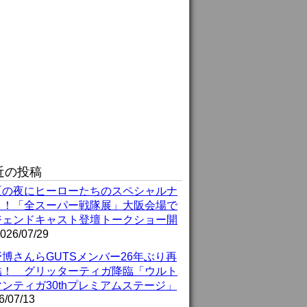
近の投稿
夏の夜にヒーローたちのスペシャルナ
ト！「全スーパー戦隊展」大阪会場で
ジェンドキャスト登壇トークショー開
026/07/29
博さんらGUTSメンバー26年ぶり再
結！ グリッターティガ降臨「ウルト
ンティガ30thプレミアムステージ」
6/07/13