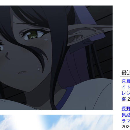
最
真
イ
レ
催
2
長野
集
ラマ
202