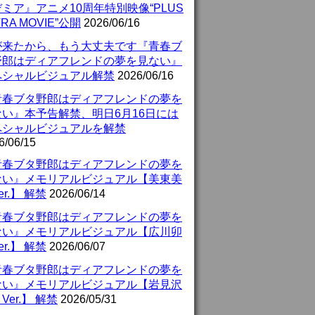
ミア』アニメ10周年特別映像“PLUS
TRA MOVIE”公開
2026/06/16
が来たから、もう大丈夫です『青春ブ
野郎はディアフレンドの夢を見ない』
ペシャルビジュアル解禁
2026/06/16
青春ブタ野郎はディアフレンドの夢を
ない』本予告解禁、明日6月16日には
ペシャルビジュアルを解禁
6/06/15
青春ブタ野郎はディアフレンドの夢を
ない』メモリアルビジュアル【美東美
er.】 解禁
2026/06/14
青春ブタ野郎はディアフレンドの夢を
ない』メモリアルビジュアル【広川卯
er.】 解禁
2026/06/07
青春ブタ野郎はディアフレンドの夢を
ない』メモリアルビジュアル【岩見沢
Ver.】 解禁
2026/05/31