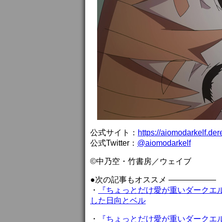
公式サイト：
https://aiomodarkelf.de
公式Twitter：
@aiomodarkelf
©中乃空・竹書房／ウェイブ
●次の記事もオススメ ——————
・
『ちょっとだけ愛が重いダークエル
した日向とベル
・
『ちょっとだけ愛が重いダークエル