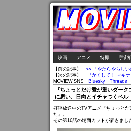
映画
アニメ
特撮
宇宙
【前の記事】
<< 『やたらやらし
【次の記事】
『かくして！ マキナ
MOVIEW SNS：
Bluesky
Threads
『ちょっとだけ愛が重いダークエ
に思い、日向とイチャつくベル
好評放送中のTVアニメ『ちょっと
た』。
その第10話の場面カットが届きまし