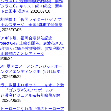
ジラ-0.0』最新特報映像解禁、前作
ジラ-1.0』キャスト続々続投、新キ
ストに田中 泯さん
2026/07/10
潟初開催！「仮面ライダーゼッツ フ
イナルステージ」全国5都市で開催決
！
2026/07/05
真アギト展」福岡会場開催記念
roject G4』上映会開催。唐渡亮さん
25年振りに舞台挨拶登壇、賀集利樹さ
、山崎潤さんとレアトーク
6/06/24
26年 夏アニメ ノンクレジットオー
ニング／エンディング集（8月1日更
）
2026/06/22
ジラ、救世主ロボット「ユキオ」と激
！ 『ゴジラVSスノウボールアー
』超激突ビジュアル＆特別映像が解
！
2026/06/18
はヒーローになれる『僕のヒーローア