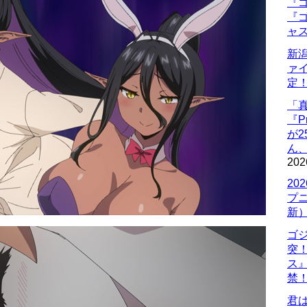
『ゴ
『ゴ
ャ
新
ァ
定
「
『P
が
ん
202
20
プ
新
ゴ
突
ス
禁
君