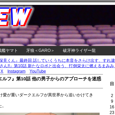
戦艦ヤマト
牙狼＜GARO＞
破牙神ライザー龍
い深見くん』最終回 話していくうちに本音をさらけ出す、すれ
さん!!』第10話 新たなロボと出会う、打倒栄太に燃えるまみみ 
X
Instagram
YouTube
ルフ』第10話 他の男子からのアプローチを迷惑
日
だけ愛が重いダークエルフが異世界から追いかけてき
2
9
た。
16
23