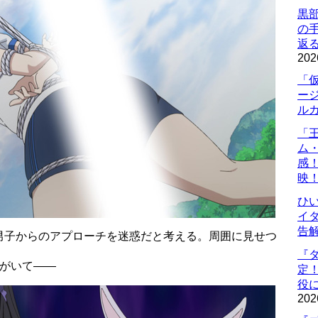
黒
の
返
202
「
ー
ル
「
ム
感
映
ひ
イダ
告
男子からのアプローチを迷惑だと考える。周囲に見せつ
。
『
子がいて――
定
役に
202