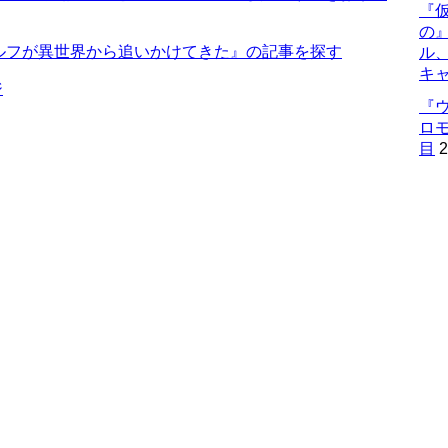
『仮
の
ルフが異世界から追いかけてきた』の記事を探す
ル
キ
ジ
『
ロ
目
2