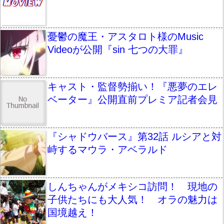
憂鬱の魔王・アスタロト様のMusic
Videoが公開『sin 七つの大罪』
キャスト・監督勢揃い！『悪夢のエレ
ベーター』公開直前プレミア記者会見
『シャドウバース』第32話 ルシアと対
峙するマウラ・アベラルド
しんちゃんがメキシコ訪問！ 現地の
子供たちにも大人気！ オラの魅力は
国境越え！