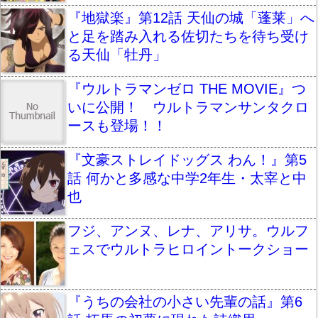
『地獄楽』第12話 天仙の城「蓬莱」へ
と足を踏み入れる佐切たちを待ち受け
る天仙「牡丹」
『ウルトラマンゼロ THE MOVIE』つ
いに公開！ ウルトラマンサンタクロ
ースも登場！！
『文豪ストレイドッグス わん！』第5
話 何かと多感な中学2年生・太宰と中
也
フジ、アンヌ、レナ、アリサ。ウルフ
ェスでウルトラヒロイントークショー
『うちの会社の小さい先輩の話』第6