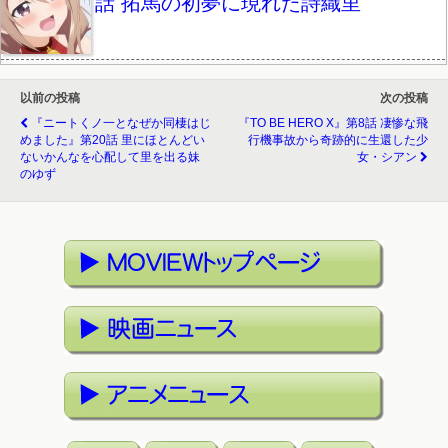
話 拓馬の初夢に現れた詩織里
以前の投稿
次の投稿
『ニートくノ一となぜか同棲はじ
『TO BE HERO X』第8話 凄惨な飛
めました』第20話 里にほとんどい
行機事故から奇跡的に生還した少
ないかんなを心配して里を出る妹
女・シアン
のゆず