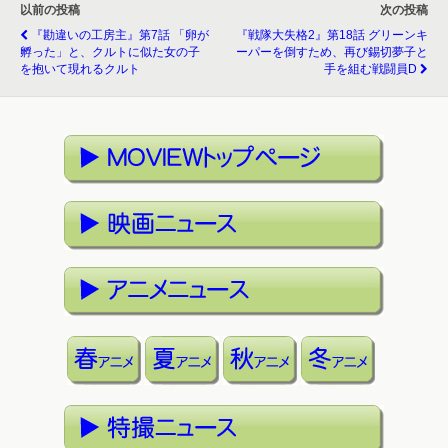
以前の投稿
次の投稿
『勘違いの工房主』第7話 「卵が
『戦隊大失格2』第18話 グリーンキ
孵った」と、クルトに似た女の子
ーパーを倒すため、再び錫切夢子と
を抱いて現れるクルト
手を組む戦闘員D