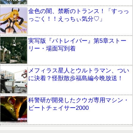
金色の闇、禁断のトランス！「すっっ
っごく！！えっちぃ気分♡」
実写版『パトレイバー』第5章ストー
リー・場面写到着
メフィラス星人とウルトラマン、つい
に決着？怪獣散歩福島編今晩放送！
科警研が開発したクウガ専用マシン・
ビートチェイサー2000