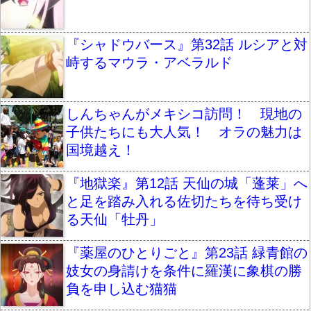
『シャドウバース』第32話 ルシアと対
峙するマウラ・アベラルド
しんちゃんがメキシコ訪問！ 現地の
子供たちにも大人気！ オラの魅力は
国境越え！
『地獄楽』第12話 天仙の城「蓬莱」へ
と足を踏み入れる佐切たちを待ち受け
る天仙「牡丹」
『薬屋のひとりごと』第23話 緑青館の
妓女の身請けを条件に羅漢に象棋の勝
負を申し込む猫猫