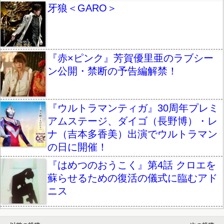
牙狼＜GARO＞
『赤×ピンク』芳賀優里亜のラブシー
ン公開・禁断の予告編解禁！
『ウルトラマンティガ』30周年プレミ
アムステージ、ダイゴ（長野博）・レ
ナ（吉本多香美）出演でウルトラマン
の日に開催！
『はめつのおうこく』第4話 クロエを
蘇らせるための復活の儀式に臨むアド
ニス