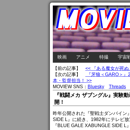
映画
アニメ
特撮
宇宙
【前の記事】
<< 『ある魔女が死
【次の記事】
『牙狼＜GARO＞』2
本・監督担当！ >>
MOVIEW SNS：
Bluesky
Threads
『戦闘メカ ザブングル』実験動画『B
開！
昨年公開された『聖戦士ダンバイン』を題
SIDE L』に続き、1982年にテ
『BLUE GALE XABUNGLE SI