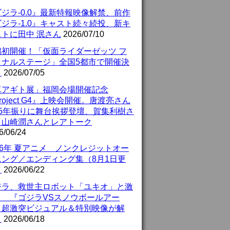
ジラ-0.0』最新特報映像解禁、前作
ジラ-1.0』キャスト続々続投、新キ
ストに田中 泯さん
2026/07/10
潟初開催！「仮面ライダーゼッツ フ
イナルステージ」全国5都市で開催決
！
2026/07/05
真アギト展」福岡会場開催記念
roject G4』上映会開催。唐渡亮さん
25年振りに舞台挨拶登壇、賀集利樹さ
、山崎潤さんとレアトーク
6/06/24
26年 夏アニメ ノンクレジットオー
ニング／エンディング集（8月1日更
）
2026/06/22
ジラ、救世主ロボット「ユキオ」と激
！ 『ゴジラVSスノウボールアー
』超激突ビジュアル＆特別映像が解
！
2026/06/18