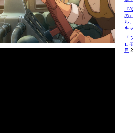
『仮
の
ル
キ
『
ロ
目
2