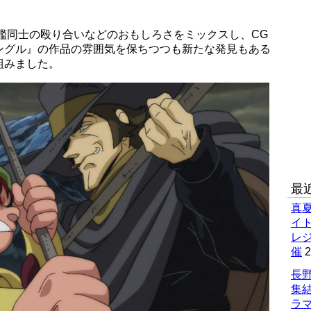
戦艦同士の殴り合いなどのおもしろさをミックスし、CG
ングル』の作品の雰囲気を保ちつつも新たな発見もある
組みました。
最
真
イ
レ
催
2
長野
集
ラマ