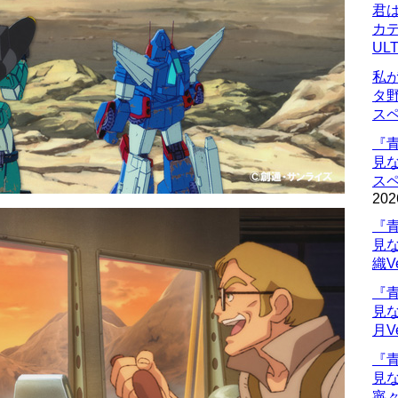
君
カデ
UL
私
タ
ス
『
見
ス
202
『
見
織V
『
見
月V
『
見
寧々