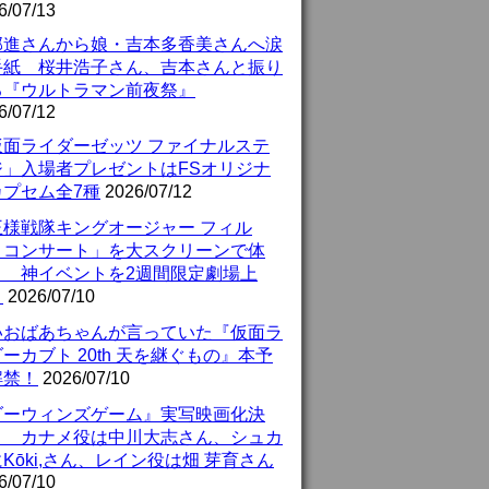
6/07/13
部進さんから娘・吉本多香美さんへ涙
手紙 桜井浩子さん、吉本さんと振り
る『ウルトラマン前夜祭』
6/07/12
仮面ライダーゼッツ ファイナルステ
ジ」入場者プレゼントはFSオリジナ
カプセム全7種
2026/07/12
王様戦隊キングオージャー フィル
・コンサート」を大スクリーンで体
！ 神イベントを2週間限定劇場上
！
2026/07/10
いおばあちゃんが言っていた『仮面ラ
ーカブト 20th 天を継ぐもの』本予
解禁！
2026/07/10
ダーウィンズゲーム』実写映画化決
！ カナメ役は中川大志さん、シュカ
Kōki,さん、レイン役は畑 芽育さん
6/07/10