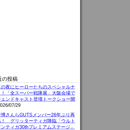
近の投稿
夏の夜にヒーローたちのスペシャルナ
ト！「全スーパー戦隊展」大阪会場で
ジェンドキャスト登壇トークショー開
026/07/29
博さんらGUTSメンバー26年ぶり再
結！ グリッターティガ降臨「ウルト
ンティガ30thプレミアムステージ」