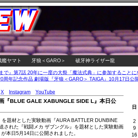
戦艦ヤマト
牙狼＜GARO＞
破牙神ライザー龍
ぬまで』第7話 20年に一度の大祭「魔法式典」に参加すること
0周年記念作品 劇場版『牙狼＜GARO＞ TAIGA』10月17
X
Instagram
YouTube
LUE GALE XABUNGLE SIDE L』本日公
日
材とした実験動画『AURA BATTLER DUNBINE
2
レビ放送された『戦闘メカ ザブングル』を題材とした実験動画
9
DE L』が本日5月14日に公開されました。
16