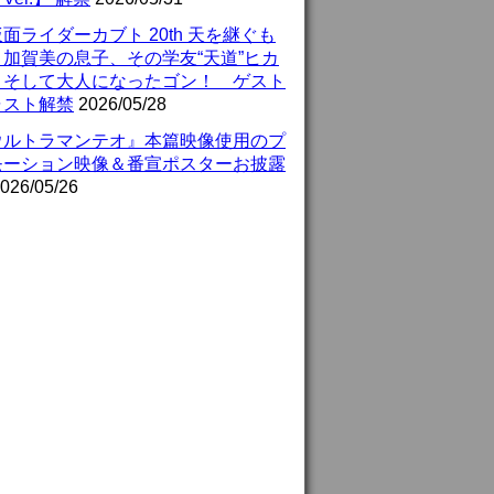
面ライダーカブト 20th 天を継ぐも
』加賀美の息子、その学友“天道”ヒカ
、そして大人になったゴン！ ゲスト
ャスト解禁
2026/05/28
ウルトラマンテオ』本篇映像使用のプ
モーション映像＆番宣ポスターお披露
026/05/26