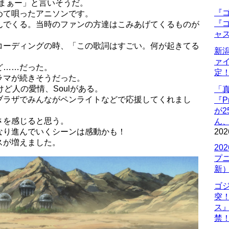
いまぁー」と言いそうだ。
『ゴ
めて唄ったアニソンです。
『ゴ
んでくる。当時のファンの方達はこみあげてくるものが
ャ
コーディングの時、「この歌詞はすごい。何が起きてる
新
ァ
ど……だった。
定
ラマが続きそうだった。
ど人の愛情、Soulがある。
「
ブラザでみんながペンライトなどで応援してくれまし
『P
が
さを感じると思う。
ん
なり進んでいくシーンは感動かも！
202
スが増えました。
20
プ
新
ゴ
突
ス
禁