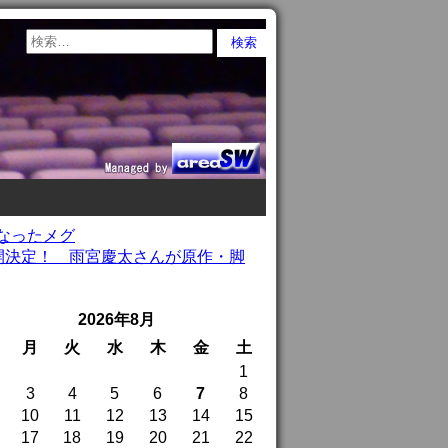
になったメグ
日公開決定！ 雨宮慶太さんが原作・脚
2026年8月
月
火
水
木
金
土
1
3
4
5
6
7
8
10
11
12
13
14
15
17
18
19
20
21
22