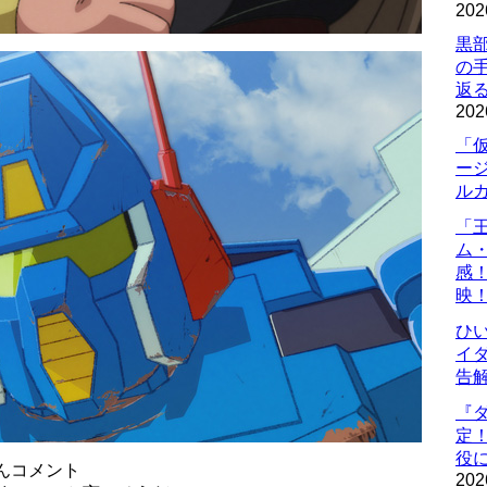
202
黒
の
返
202
「
ー
ル
「
ム
感
映
ひ
イダ
告
『
定
役に
んコメント
202