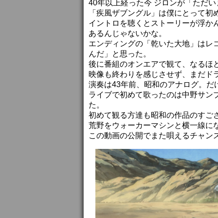
40年以上経った今 ジロンが「ただ
「疾風ザブングル」は僕にとって初
イントロを聴くとストーリーが浮か
あるんじゃないかな。
エンディングの「乾いた大地」はレ
んだ」と思った。
後に番組のオンエアで観て、なるほ
映像も終わりを感じさせず、まだド
演奏は43年前、昭和のアナログ。だけ
ライブで初めて歌ったのは中野サン
た。
初めて観る方達も昭和の作品のすご
荒野をウォーカーマシンと横一線に
この動画の公開でまた唄えるチャン