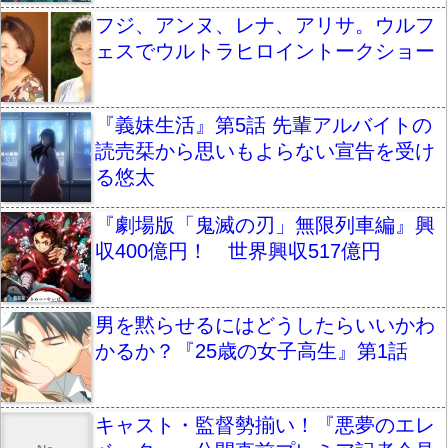
フジ、アンヌ、レナ、アリサ。ウルフ
ェスでウルトラヒロイントークショー
『義妹生活』第5話 先輩アルバイトの
読売栞から思いもよらない宣告を受け
る悠太
『劇場版「鬼滅の刃」無限列車編』興
収400億円！ 世界興収517億円
男を黙らせるにはどうしたらいいかわ
かるか？『25歳の女子高生』第1話
キャスト・監督勢揃い！『悪夢のエレ