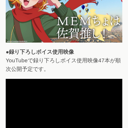
●録り下ろしボイス使用映像
YouTubeで録り下ろしボイス使用映像47本が順
次公開予定です。