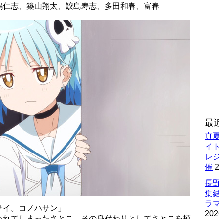
嶋仁志、築山翔太、鮫島寿志、多田和春、富春
最
真
イ
レ
催
2
長野
集
ラマ
サイ。コノハサン」
202
われてしまったさとこ。その身代わりとしてさとこを模