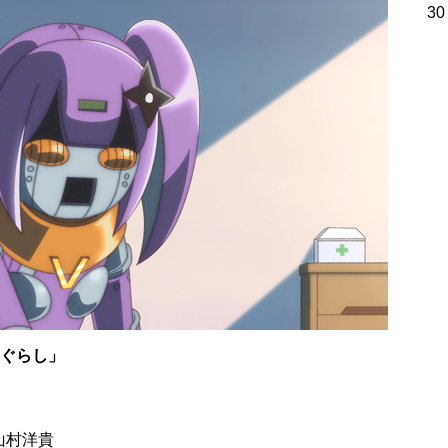
30
りぐらし」
山村洋貴