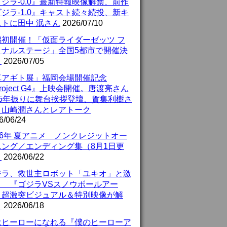
ジラ-0.0』最新特報映像解禁、前作
ジラ-1.0』キャスト続々続投、新キ
ストに田中 泯さん
2026/07/10
潟初開催！「仮面ライダーゼッツ フ
イナルステージ」全国5都市で開催決
！
2026/07/05
真アギト展」福岡会場開催記念
roject G4』上映会開催。唐渡亮さん
25年振りに舞台挨拶登壇、賀集利樹さ
、山崎潤さんとレアトーク
6/06/24
26年 夏アニメ ノンクレジットオー
ニング／エンディング集（8月1日更
）
2026/06/22
ジラ、救世主ロボット「ユキオ」と激
！ 『ゴジラVSスノウボールアー
』超激突ビジュアル＆特別映像が解
！
2026/06/18
はヒーローになれる『僕のヒーローア