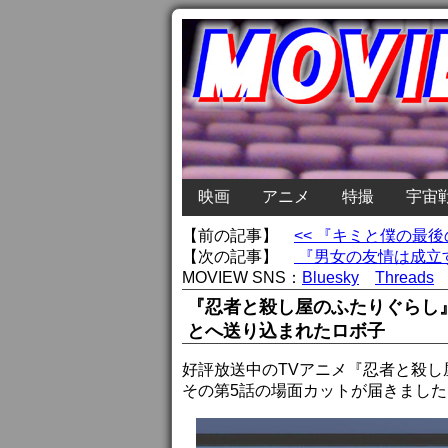
映画
アニメ
特撮
宇宙
【前の記事】
<< 『キミと僕の最
【次の記事】
『男女の友情は成立す
MOVIEW SNS：
Bluesky
Threads
『忍者と殺し屋のふたりぐらし
とへ送り込まれたロボ子
好評放送中のTVアニメ『忍者と殺し
その第5話の場面カットが届きました