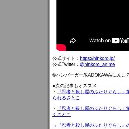
公式サイト：
https://ninkoro.jp/
公式Twitter：
@ninkoro_anime
©ハンバーガー/KADOKAWA/にん
●次の記事もオススメ ——————
・
『忍者と殺し屋のふたりぐらし』第
られるさとこ
・
『忍者と殺し屋のふたりぐらし』第
くさとこ
→『忍者と殺し屋のふたりぐらし』