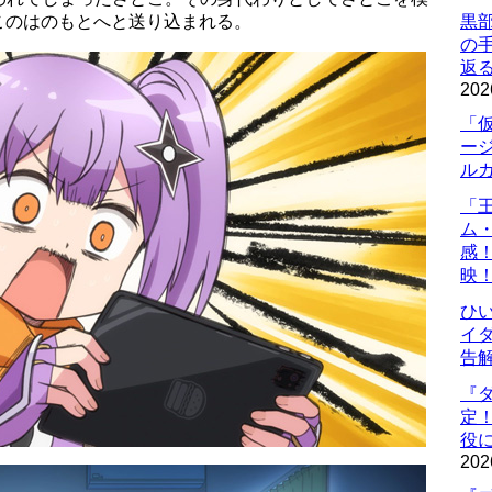
このはのもとへと送り込まれる。
黒
の
返
202
「
ー
ル
「
ム
感
映
ひ
イダ
告
『
定
役に
202