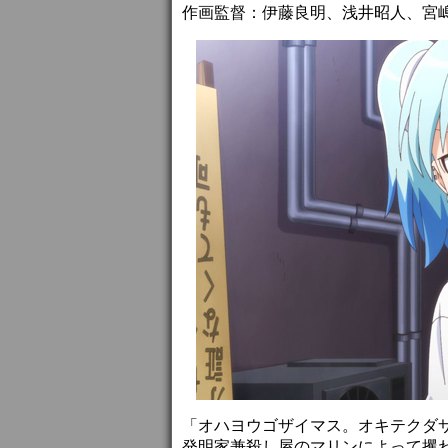
作画監督：伊藤良明、浅井昭人、宮
「オハヨウゴザイマス。オキテクダ
発明家兼殺し屋のマリンによって攫