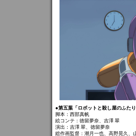
●第五葉「ロボットと殺し屋のふた
脚本：西部真帆
絵コンテ：徳留夢奈、吉澤 翠
演出：吉澤 翠、徳留夢奈
総作画監督：潮月一也、高野晃久、