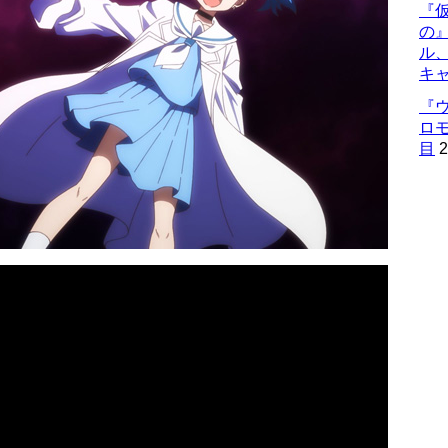
『仮
の
ル
キ
『
ロ
目
2