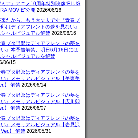
ミア』アニメ10周年特別映像“PLUS
TRA MOVIE”公開
2026/06/16
が来たから、もう大丈夫です『青春ブ
野郎はディアフレンドの夢を見ない』
ペシャルビジュアル解禁
2026/06/16
青春ブタ野郎はディアフレンドの夢を
ない』本予告解禁、明日6月16日には
ペシャルビジュアルを解禁
6/06/15
青春ブタ野郎はディアフレンドの夢を
ない』メモリアルビジュアル【美東美
er.】 解禁
2026/06/14
青春ブタ野郎はディアフレンドの夢を
ない』メモリアルビジュアル【広川卯
er.】 解禁
2026/06/07
青春ブタ野郎はディアフレンドの夢を
ない』メモリアルビジュアル【岩見沢
Ver.】 解禁
2026/05/31