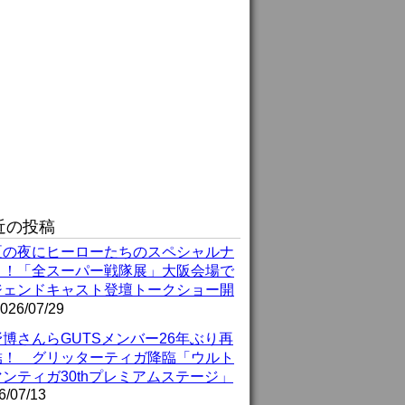
近の投稿
夏の夜にヒーローたちのスペシャルナ
ト！「全スーパー戦隊展」大阪会場で
ジェンドキャスト登壇トークショー開
026/07/29
博さんらGUTSメンバー26年ぶり再
結！ グリッターティガ降臨「ウルト
ンティガ30thプレミアムステージ」
6/07/13