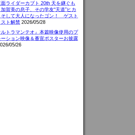
面ライダーカブト 20th 天を継ぐも
』加賀美の息子、その学友“天道”ヒカ
、そして大人になったゴン！ ゲスト
ャスト解禁
2026/05/28
ウルトラマンテオ』本篇映像使用のプ
モーション映像＆番宣ポスターお披露
026/05/26