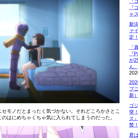
『ゴ
『ゴ
ャ
新
ァ
定
「
『P
が
ん
202
20
プ
新
ゴ
ニセモノだとまったく気づかない。それどころかさとこ
突
このはにめちゃくちゃ気に入られてしまうのだった。
ス
禁
君