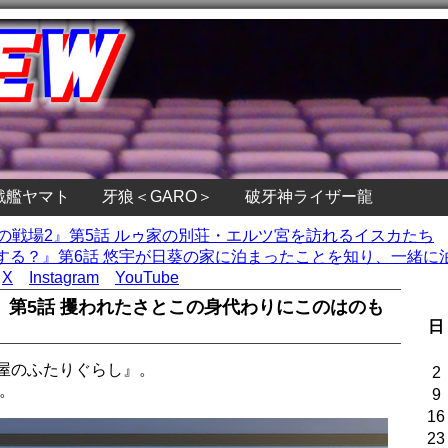
戦艦ヤマト
牙狼＜GARO＞
破牙神ライザー龍
後の戦場2』第5話 ルゥ家の別荘・エルツ宮を訪れるイスカたち
る？』第6話 悠宇が日葵の家に泊まったことを知り、一緒に泊
X
Instagram
YouTube
』第5話 攫われたさとこの身代わりにこのはのも
日
屋のふたりぐらし』。
2
。
9
16
23