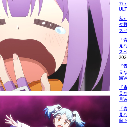
カデ
UL
私
タ
ス
『
見
ス
202
『
見
織V
『
見
月V
『
見
寧々