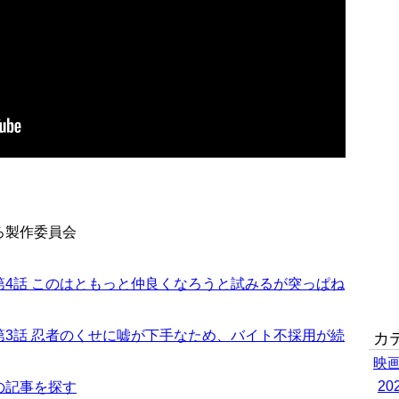
ころ製作委員会
4話 このはともっと仲良くなろうと試みるが突っぱね
3話 忍者のくせに嘘が下手なため、バイト不採用が続
カ
映
2
の記事を探す