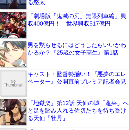
る悠太
『劇場版「鬼滅の刃」無限列車編』興
収400億円！ 世界興収517億円
男を黙らせるにはどうしたらいいかわ
かるか？『25歳の女子高生』第1話
キャスト・監督勢揃い！『悪夢のエレ
ベーター』公開直前プレミア記者会見
『地獄楽』第12話 天仙の城「蓬莱」へ
と足を踏み入れる佐切たちを待ち受け
る天仙「牡丹」