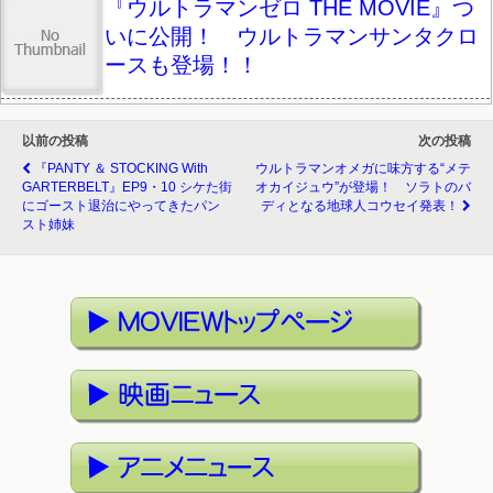
『ウルトラマンゼロ THE MOVIE』つ
いに公開！ ウルトラマンサンタクロ
ースも登場！！
以前の投稿
次の投稿
『PANTY ＆ STOCKING With
ウルトラマンオメガに味方する“メテ
GARTERBELT』EP9・10 シケた街
オカイジュウ”が登場！ ソラトのバ
にゴースト退治にやってきたパン
ディとなる地球人コウセイ発表！
スト姉妹