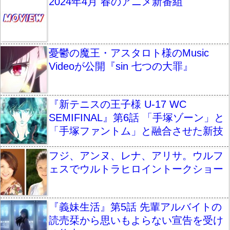
2024年4月 春のアニメ新番組
憂鬱の魔王・アスタロト様のMusic
Videoが公開『sin 七つの大罪』
『新テニスの王子様 U-17 WC
SEMIFINAL』第6話 「手塚ゾーン」と
「手塚ファントム」と融合させた新技
フジ、アンヌ、レナ、アリサ。ウルフ
ェスでウルトラヒロイントークショー
『義妹生活』第5話 先輩アルバイトの
読売栞から思いもよらない宣告を受け