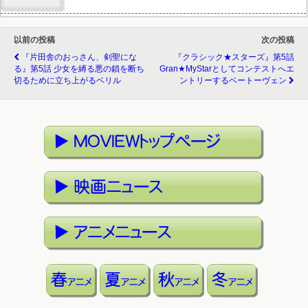
以前の投稿
次の投稿
『片田舎のおっさん、剣聖にな
『クラシック★スターズ』第5話
る』第5話 少女を縛る悪の鎖を断ち
Gran★MyStarとしてコンテストへエ
切るために立ち上がるベリル
ントリーするベートーヴェン