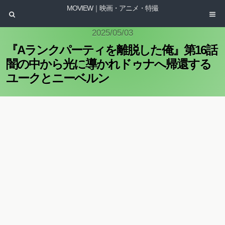
MOVIEW｜映画・アニメ・特撮
2025/05/03
『Aランクパーティを離脱した俺』第16話
闇の中から光に導かれドゥナへ帰還する
ユークとニーベルン