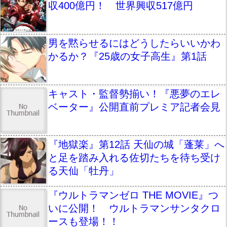
収400億円！ 世界興収517億円
男を黙らせるにはどうしたらいいかわ
かるか？『25歳の女子高生』第1話
キャスト・監督勢揃い！『悪夢のエレ
ベーター』公開直前プレミア記者会見
『地獄楽』第12話 天仙の城「蓬莱」へ
と足を踏み入れる佐切たちを待ち受け
る天仙「牡丹」
『ウルトラマンゼロ THE MOVIE』つ
いに公開！ ウルトラマンサンタクロ
ースも登場！！