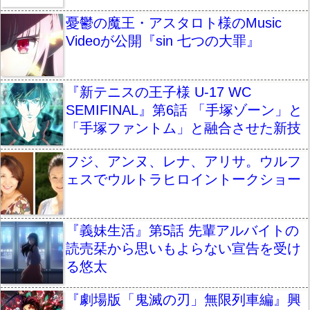
憂鬱の魔王・アスタロト様のMusic
Videoが公開『sin 七つの大罪』
『新テニスの王子様 U-17 WC
SEMIFINAL』第6話 「手塚ゾーン」と
「手塚ファントム」と融合させた新技
フジ、アンヌ、レナ、アリサ。ウルフ
ェスでウルトラヒロイントークショー
『義妹生活』第5話 先輩アルバイトの
読売栞から思いもよらない宣告を受け
る悠太
『劇場版「鬼滅の刃」無限列車編』興