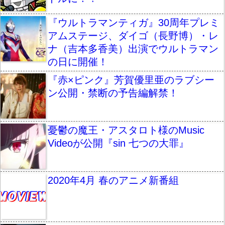
『ウルトラマンティガ』30周年プレミ
アムステージ、ダイゴ（長野博）・レ
ナ（吉本多香美）出演でウルトラマン
の日に開催！
『赤×ピンク』芳賀優里亜のラブシー
ン公開・禁断の予告編解禁！
憂鬱の魔王・アスタロト様のMusic
Videoが公開『sin 七つの大罪』
2020年4月 春のアニメ新番組