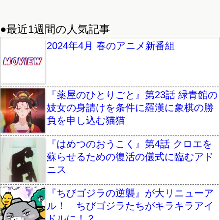
●最近1週間の人気記事
2024年4月 春のアニメ新番組
『薬屋のひとりごと』第23話 緑青館の
妓女の身請けを条件に羅漢に象棋の勝
負を申し込む猫猫
『はめつのおうこく』第4話 クロエを
蘇らせるための復活の儀式に臨むアド
ニス
『ちびゴジラの逆襲』が大リニューア
ル！ ちびゴジラたちがキラキラアイ
ドルに！？