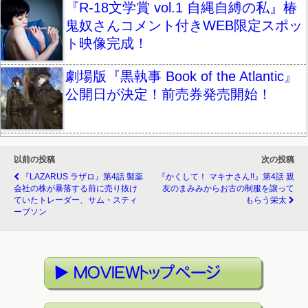
『R-18文学賞 vol.1 自縄自縛の私』椿
鬼奴さんコメント付きWEB限定スポッ
ト映像完成！
劇場版『黒執事 Book of the Atlantic』
公開日が決定！前売券発売開始！
以前の投稿
次の投稿
『LAZARUS ラザロ』第4話 製薬
『かくして！ マキナさん!!』第4話 親
会社の株が暴落する前に売り抜け
友のまみみからお古の制服を譲って
ていたトレーダー、サム・スティ
もらう栄太
ーブソン