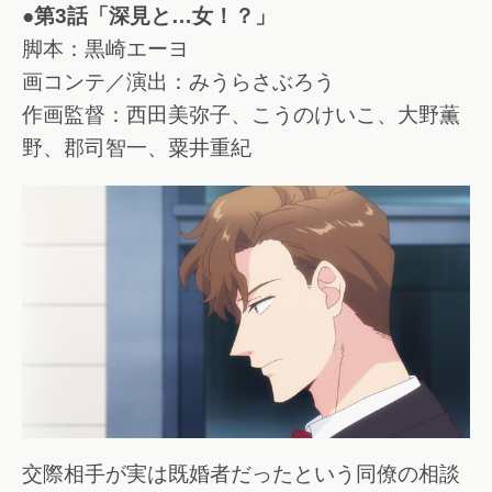
●第3話「深見と…女！？」
脚本：黒崎エーヨ
画コンテ／演出：みうらさぶろう
作画監督：西田美弥子、こうのけいこ、大野薫
野、郡司智一、粟井重紀
交際相手が実は既婚者だったという同僚の相談