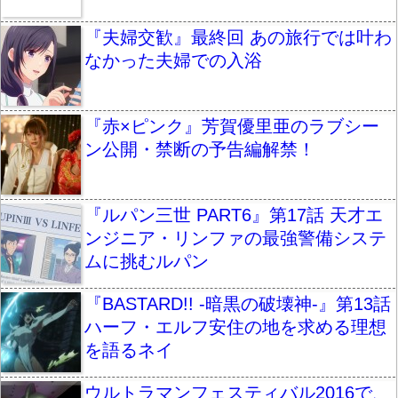
『夫婦交歓』最終回 あの旅行では叶わ
なかった夫婦での入浴
『赤×ピンク』芳賀優里亜のラブシー
ン公開・禁断の予告編解禁！
『ルパン三世 PART6』第17話 天才エ
ンジニア・リンファの最強警備システ
ムに挑むルパン
『BASTARD!! -暗黒の破壊神-』第13話
ハーフ・エルフ安住の地を求める理想
を語るネイ
ウルトラマンフェスティバル2016で、