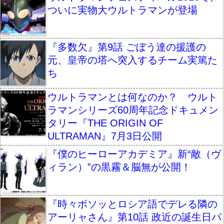
ついに実物大ウルトラマンが登場
『多数欠』第9話 ごぼう達の援護の
元、皇帝の塔へ突入するチーム実篤た
ち
ウルトラマンとは何なのか？ ウルト
ラマンシリーズ60周年記念ドキュメン
タリー『THE ORIGIN OF
ULTRAMAN』7月3日公開
『僕のヒーローアカデミア』新“敵（ヴ
ィラン）”の黒霧＆脳無が公開！
『時々ボソッとロシア語でデレる隣の
アーリャさん』第10話 政近の誕生日パ