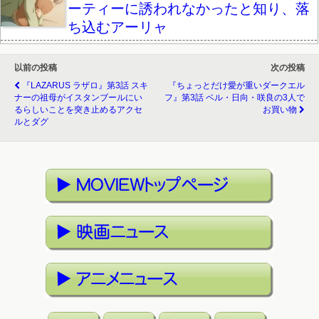
ーティーに誘われなかったと知り、落
ち込むアーリャ
以前の投稿
次の投稿
『LAZARUS ラザロ』第3話 スキ
『ちょっとだけ愛が重いダークエル
ナーの祖母がイスタンブールにい
フ』第3話 ベル・日向・咲良の3人で
るらしいことを突き止めるアクセ
お買い物
ルとダグ