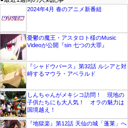
2024年4月 春のアニメ新番組
憂鬱の魔王・アスタロト様のMusic
Videoが公開『sin 七つの大罪』
『シャドウバース』第32話 ルシアと対
峙するマウラ・アベラルド
しんちゃんがメキシコ訪問！ 現地の
子供たちにも大人気！ オラの魅力は
国境越え！
『地獄楽』第12話 天仙の城「蓬莱」へ