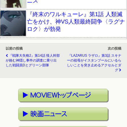
ニス
『終末のワルキューレ』第1話 人類滅
亡をかけ、神VS人類最終闘争〈ラグナ
ロク〉が勃発
以前の投稿
次の投稿
『戦隊大失格2』第14話 怪人幹部
『LAZARUS ラザロ』第3話 スキナ
が絡む神隠し事件の調査に乗り出
ーの祖母がイスタンブールにいるら
した戦闘員Dとグリーン部隊
しいことを突き止めるアクセルとダ
グ