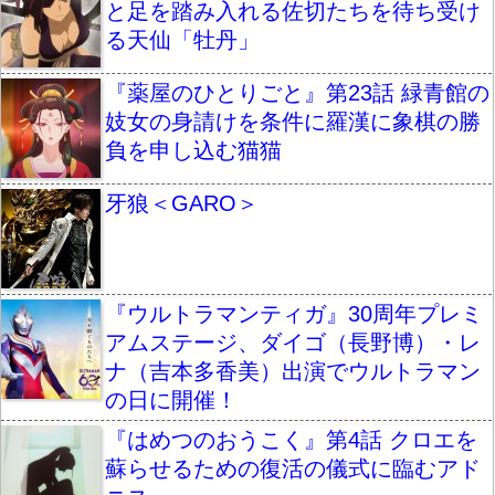
と足を踏み入れる佐切たちを待ち受け
る天仙「牡丹」
『薬屋のひとりごと』第23話 緑青館の
妓女の身請けを条件に羅漢に象棋の勝
負を申し込む猫猫
牙狼＜GARO＞
『ウルトラマンティガ』30周年プレミ
アムステージ、ダイゴ（長野博）・レ
ナ（吉本多香美）出演でウルトラマン
の日に開催！
『はめつのおうこく』第4話 クロエを
蘇らせるための復活の儀式に臨むアド