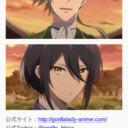
公式サイト：
http://gorillalady-anime.com/
公式Twitter：
@gorilla_bless