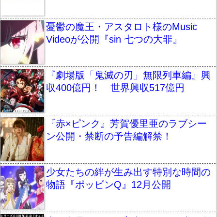
憂鬱の魔王・アスタロト様のMusic
Videoが公開『sin 七つの大罪』
『劇場版「鬼滅の刃」無限列車編』興
収400億円！ 世界興収517億円
『赤×ピンク』芳賀優里亜のラブシー
ン公開・禁断の予告編解禁！
少女たちの絆が生み出す特別な時間の
物語『ポッピンQ』12月公開