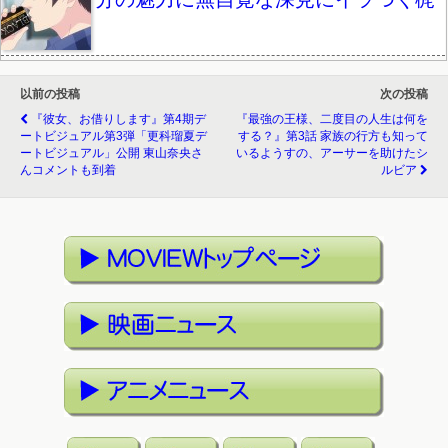
以前の投稿
次の投稿
『彼女、お借りします』第4期デ
『最強の王様、二度目の人生は何を
ートビジュアル第3弾「更科瑠夏デ
する？』第3話 家族の行方も知って
ートビジュアル」公開 東山奈央さ
いるようすの、アーサーを助けたシ
んコメントも到着
ルビア