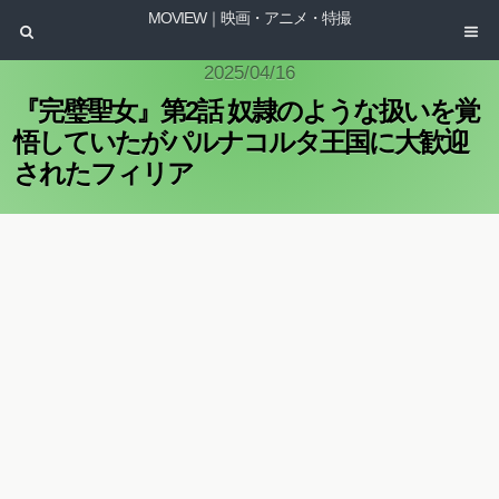
MOVIEW｜映画・アニメ・特撮
2025/04/16
『完璧聖女』第2話 奴隷のような扱いを覚
悟していたがパルナコルタ王国に大歓迎
されたフィリア