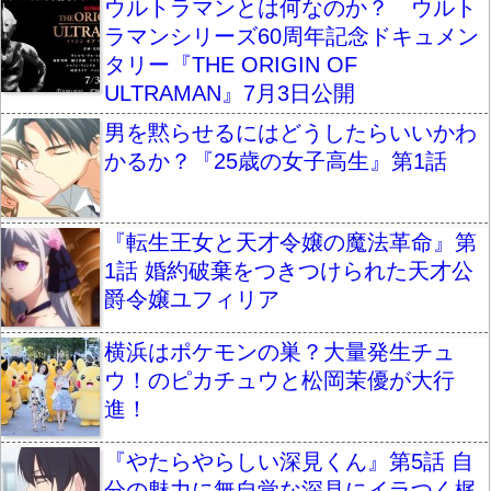
ウルトラマンとは何なのか？ ウルト
ラマンシリーズ60周年記念ドキュメン
タリー『THE ORIGIN OF
ULTRAMAN』7月3日公開
男を黙らせるにはどうしたらいいかわ
かるか？『25歳の女子高生』第1話
『転生王女と天才令嬢の魔法革命』第
1話 婚約破棄をつきつけられた天才公
爵令嬢ユフィリア
横浜はポケモンの巣？大量発生チュ
ウ！のピカチュウと松岡茉優が大行
進！
『やたらやらしい深見くん』第5話 自
分の魅力に無自覚な深見にイラつく梶