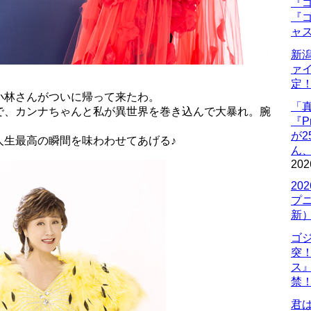
『ゴ
『ゴ
ャ
新
ァ
定
小林さんがついに帰って来たわ。
「
で、カンナちゃんと私が異世界を巻き込んで大暴れ。腕
『P
が
人生最高の瞬間を味わわせてあげる♪
ん
202
20
プ
新
ゴ
突
ス
禁
君