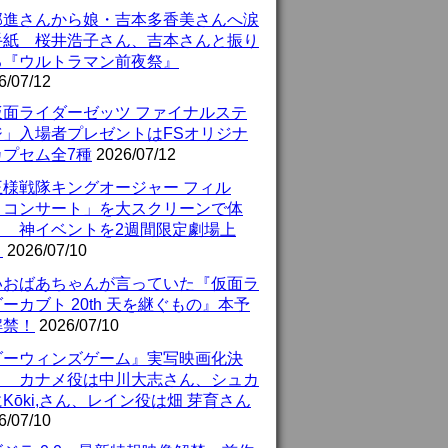
部進さんから娘・吉本多香美さんへ涙
手紙 桜井浩子さん、吉本さんと振り
る『ウルトラマン前夜祭』
6/07/12
仮面ライダーゼッツ ファイナルステ
ジ」入場者プレゼントはFSオリジナ
カプセム全7種
2026/07/12
王様戦隊キングオージャー フィル
・コンサート」を大スクリーンで体
！ 神イベントを2週間限定劇場上
！
2026/07/10
いおばあちゃんが言っていた『仮面ラ
ーカブト 20th 天を継ぐもの』本予
解禁！
2026/07/10
ダーウィンズゲーム』実写映画化決
！ カナメ役は中川大志さん、シュカ
Kōki,さん、レイン役は畑 芽育さん
6/07/10