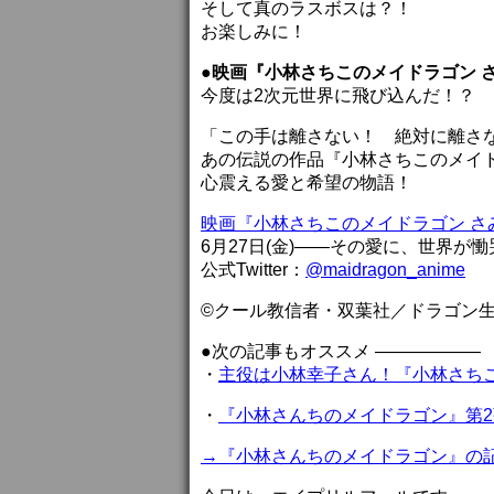
そして真のラスボスは？！
お楽しみに！
●映画『小林さちこのメイドラゴン 
今度は2次元世界に飛び込んだ！？
「この手は離さない！ 絶対に離さ
あの伝説の作品『小林さちこのメイ
心震える愛と希望の物語！
映画『小林さちこのメイドラゴン さ
6月27日(金)――その愛に、世界が
公式Twitter：
@maidragon_anime
©クール教信者・双葉社／ドラゴン
●次の記事もオススメ ——————
・
主役は小林幸子さん！『小林さち
・
『小林さんちのメイドラゴン』第2
→『小林さんちのメイドラゴン』の