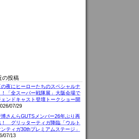
近の投稿
夏の夜にヒーローたちのスペシャルナ
ト！「全スーパー戦隊展」大阪会場で
ジェンドキャスト登壇トークショー開
026/07/29
博さんらGUTSメンバー26年ぶり再
結！ グリッターティガ降臨「ウルト
ンティガ30thプレミアムステージ」
6/07/13