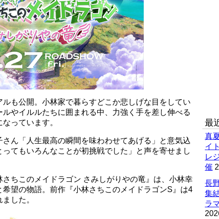
アルも公開。小林家で暮らすどこか悲しげな目をしてい
ールやイルルたちに囲まれる中、力強く手を差し伸べる
最
になっています。
真
子さん「人生最高の瞬間を味わわせてあげる」と意気込
イ
とってもいろんなことが初挑戦でした」と声を寄せまし
レ
催
2
林さちこのメイドラゴン さみしがりやの竜』は、小林幸
長野
と希望の物語。前作『小林さちこのメイドラゴンS』は4
集
れました。
ラマ
202