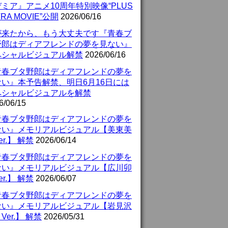
ミア』アニメ10周年特別映像“PLUS
TRA MOVIE”公開
2026/06/16
が来たから、もう大丈夫です『青春ブ
野郎はディアフレンドの夢を見ない』
ペシャルビジュアル解禁
2026/06/16
青春ブタ野郎はディアフレンドの夢を
ない』本予告解禁、明日6月16日には
ペシャルビジュアルを解禁
6/06/15
青春ブタ野郎はディアフレンドの夢を
ない』メモリアルビジュアル【美東美
er.】 解禁
2026/06/14
青春ブタ野郎はディアフレンドの夢を
ない』メモリアルビジュアル【広川卯
er.】 解禁
2026/06/07
青春ブタ野郎はディアフレンドの夢を
ない』メモリアルビジュアル【岩見沢
Ver.】 解禁
2026/05/31