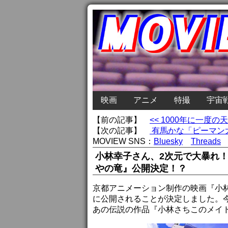
映画
アニメ
特撮
宇宙
【前の記事】
<< 1000年に一
【次の記事】
有馬かな「ピーマン大使
MOVIEW SNS：
Bluesky
Threads
小林幸子さん、2次元で大暴れ
やの竜』公開決定！？
京都アニメーション制作の映画『小林
に公開されることが決定しました。
あの伝説の作品『小林さちこのメイ