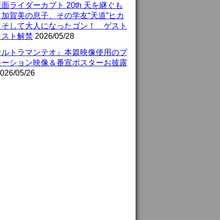
面ライダーカブト 20th 天を継ぐも
』加賀美の息子、その学友“天道”ヒカ
、そして大人になったゴン！ ゲスト
ャスト解禁
2026/05/28
ウルトラマンテオ』本篇映像使用のプ
モーション映像＆番宣ポスターお披露
026/05/26