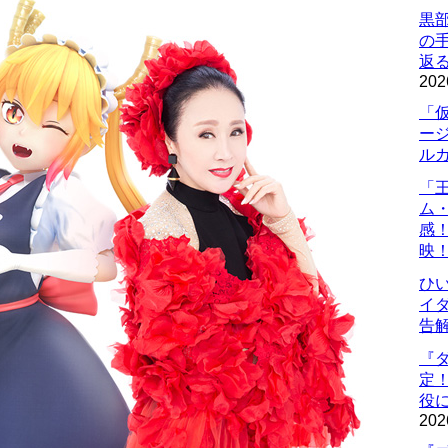
黒
の
返
202
「
ー
ル
「
ム
感
映
ひ
イダ
告
『
定
役に
202