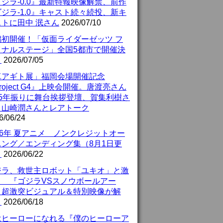
ジラ-0.0』最新特報映像解禁、前作
ジラ-1.0』キャスト続々続投、新キ
ストに田中 泯さん
2026/07/10
潟初開催！「仮面ライダーゼッツ フ
イナルステージ」全国5都市で開催決
！
2026/07/05
真アギト展」福岡会場開催記念
roject G4』上映会開催。唐渡亮さん
25年振りに舞台挨拶登壇、賀集利樹さ
、山崎潤さんとレアトーク
6/06/24
26年 夏アニメ ノンクレジットオー
ニング／エンディング集（8月1日更
）
2026/06/22
ジラ、救世主ロボット「ユキオ」と激
！ 『ゴジラVSスノウボールアー
』超激突ビジュアル＆特別映像が解
！
2026/06/18
はヒーローになれる『僕のヒーローア