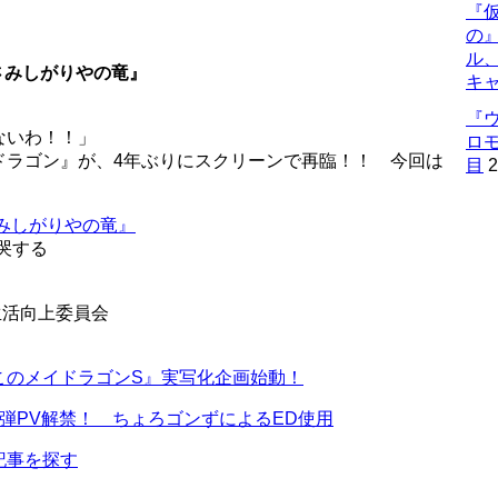
『仮
の
ル
さみしがりやの竜』
キ
『
ないわ！！」
ロ
ドラゴン』が、4年ぶりにスクリーンで再臨！！ 今回は
目
2
みしがりやの竜』
慟哭する
生活向上委員会
このメイドラゴンS』実写化企画始動！
弾PV解禁！ ちょろゴンずによるED使用
記事を探す