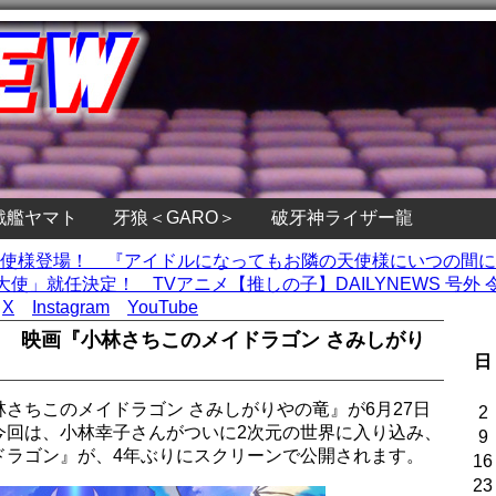
戦艦ヤマト
牙狼＜GARO＞
破牙神ライザー龍
度の天使様登場！ 『アイドルになってもお隣の天使様にいつの間
」就任決定！ TVアニメ【推しの子】DAILYNEWS 号外 令
X
Instagram
YouTube
！ 映画『小林さちこのメイドラゴン さみしがり
日
さちこのメイドラゴン さみしがりやの竜』が6月27日
2
今回は、小林幸子さんがついに2次元の世界に入り込み、
9
ドラゴン』が、4年ぶりにスクリーンで公開されます。
16
23