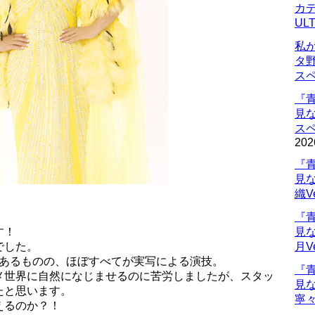
カデ
UL
私
タ
ス
『
見
ス
202
『
見
織V
『
す！
見
でした。
月V
があるものの、ほぼすべてが実写による演技。
『
メ世界に自然になじませるのに苦労しましたが、スタッ
見
たと思います。
寧々
えるのか？！