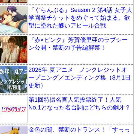
『ぐらんぶる』Season 2 第4話 女子大
学園祭チケットをめぐって始まる、欲
望に塗れた醜いアピール合戦
『赤×ピンク』芳賀優里亜のラブシー
ン公開・禁断の予告編解禁！
2026年 夏アニメ ノンクレジットオ
ープニング／エンディング集（8月1日
更新）
第1回特撮名言人気投票終了！人気
No.1となった名台詞はどちらの鋼牙？
金色の闇、禁断のトランス！「すっっ