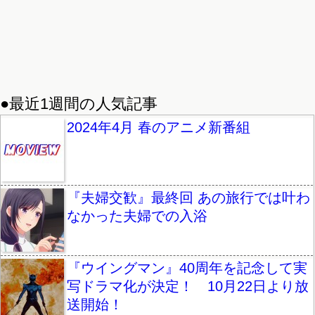
●最近1週間の人気記事
2024年4月 春のアニメ新番組
『夫婦交歓』最終回 あの旅行では叶わ
なかった夫婦での入浴
『ウイングマン』40周年を記念して実
写ドラマ化が決定！ 10月22日より放
送開始！