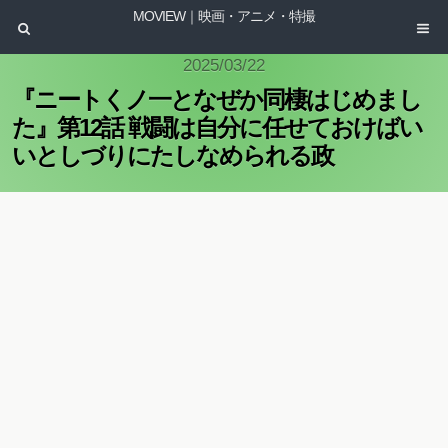
MOVIEW｜映画・アニメ・特撮
2025/03/22
『ニートくノ一となぜか同棲はじめまし
た』第12話 戦闘は自分に任せておけばい
いとしづりにたしなめられる政