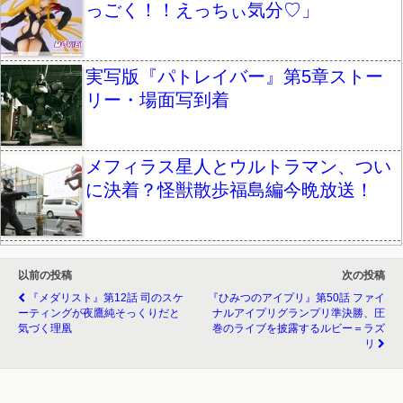
っごく！！えっちぃ気分♡」
実写版『パトレイバー』第5章ストー
リー・場面写到着
メフィラス星人とウルトラマン、つい
に決着？怪獣散歩福島編今晩放送！
以前の投稿
次の投稿
『メダリスト』第12話 司のスケ
『ひみつのアイプリ』第50話 ファイ
ーティングが夜鷹純そっくりだと
ナルアイプリグランプリ準決勝、圧
気づく理凰
巻のライブを披露するルビー＝ラズ
リ