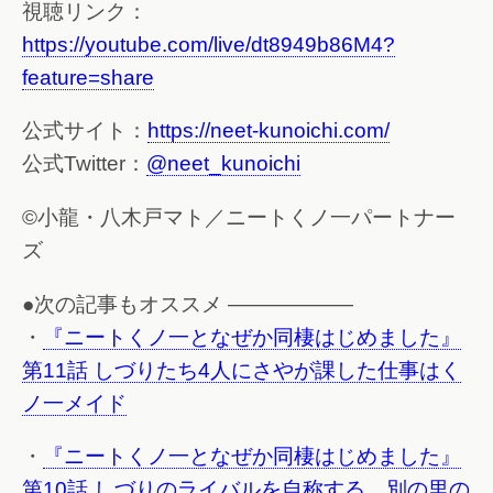
視聴リンク：
https://youtube.com/live/dt8949b86M4?
feature=share
公式サイト：
https://neet-kunoichi.com/
公式Twitter：
@neet_kunoichi
©小龍・八木戸マト／ニートくノ一パートナー
ズ
●次の記事もオススメ ——————
・
『ニートくノ一となぜか同棲はじめました』
第11話 しづりたち4人にさやが課した仕事はく
ノ一メイド
・
『ニートくノ一となぜか同棲はじめました』
第10話 しづりのライバルを自称する、別の里の