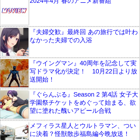
2024年4月 春のアニメ新番組
『夫婦交歓』最終回 あの旅行では叶わ
なかった夫婦での入浴
『ウイングマン』40周年を記念して実
写ドラマ化が決定！ 10月22日より放
送開始！
『ぐらんぶる』Season 2 第4話 女子大
学園祭チケットをめぐって始まる、欲
望に塗れた醜いアピール合戦
メフィラス星人とウルトラマン、つい
に決着？怪獣散歩福島編今晩放送！