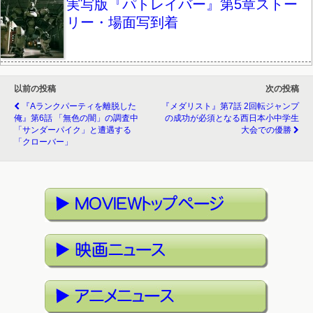
実写版『パトレイバー』第5章ストー
リー・場面写到着
以前の投稿
次の投稿
『Aランクパーティを離脱した
『メダリスト』第7話 2回転ジャンプ
俺』第6話 「無色の闇」の調査中
の成功が必須となる西日本小中学生
「サンダーパイク」と遭遇する
大会での優勝
「クローバー」