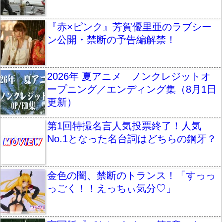
『赤×ピンク』芳賀優里亜のラブシー
ン公開・禁断の予告編解禁！
2026年 夏アニメ ノンクレジットオ
ープニング／エンディング集（8月1日
更新）
第1回特撮名言人気投票終了！人気
No.1となった名台詞はどちらの鋼牙？
金色の闇、禁断のトランス！「すっっ
っごく！！えっちぃ気分♡」