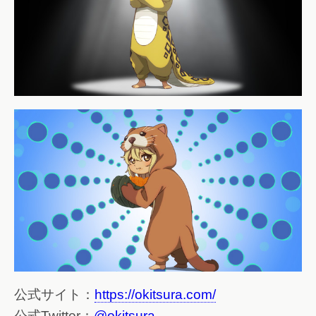
公式サイト：
https://okitsura.com/
公式Twitter：
@okitsura