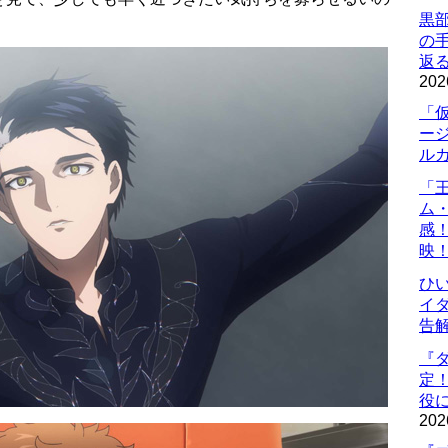
黒
の
返
202
「
ー
ル
「
ム
感
映
ひ
イダ
告
『
定
役に
202