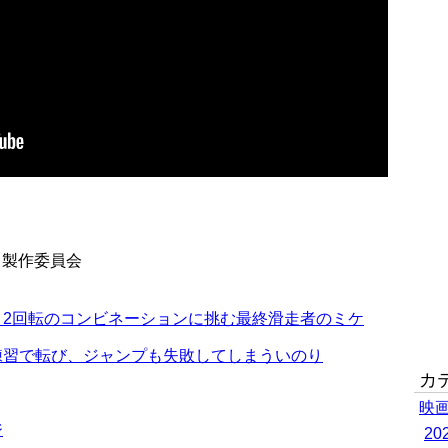
ト製作委員会
、2回転のコンビネーションに挑む最終滑走者のミケ
練習で転び、ジャンプも失敗してしまういのり
カ
映
ジ
2