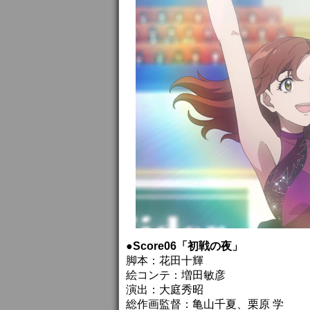
●Score06「初戦の夜」
脚本：花田十輝
絵コンテ：増田敏彦
演出：大庭秀昭
総作画監督：亀山千夏、栗原 学