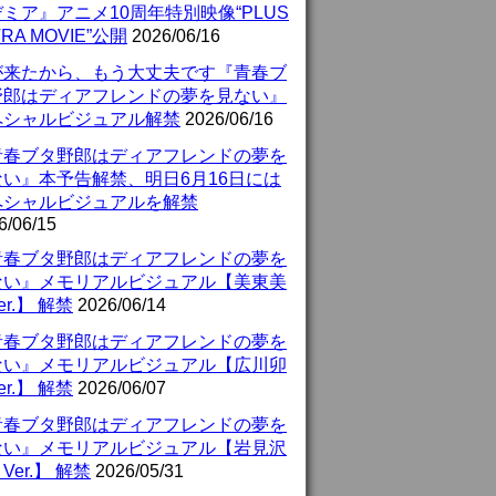
ミア』アニメ10周年特別映像“PLUS
TRA MOVIE”公開
2026/06/16
が来たから、もう大丈夫です『青春ブ
野郎はディアフレンドの夢を見ない』
ペシャルビジュアル解禁
2026/06/16
青春ブタ野郎はディアフレンドの夢を
ない』本予告解禁、明日6月16日には
ペシャルビジュアルを解禁
6/06/15
青春ブタ野郎はディアフレンドの夢を
ない』メモリアルビジュアル【美東美
er.】 解禁
2026/06/14
青春ブタ野郎はディアフレンドの夢を
ない』メモリアルビジュアル【広川卯
er.】 解禁
2026/06/07
青春ブタ野郎はディアフレンドの夢を
ない』メモリアルビジュアル【岩見沢
Ver.】 解禁
2026/05/31