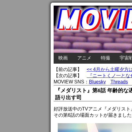
映画
アニメ
特撮
宇宙
【前の記事】
<< 4月から土曜夕
【次の記事】
『ニートくノ一となぜ
MOVIEW SNS：
Bluesky
Threads
『メダリスト』第6話 年齢的
語り出す司
好評放送中のTVアニメ『メダリスト
その第6話の場面カットが届きました