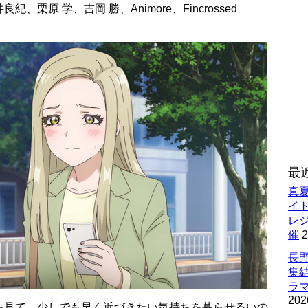
栗原 学、吉岡 勝、Animore、Fincrossed
最
真
イ
レ
催
2
長野
集
ラマ
202
を見て、少しでも早く近づきたい気持ちを募らせるいの