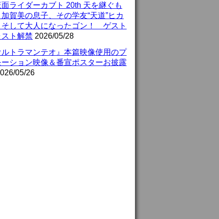
面ライダーカブト 20th 天を継ぐも
』加賀美の息子、その学友“天道”ヒカ
、そして大人になったゴン！ ゲスト
ャスト解禁
2026/05/28
ウルトラマンテオ』本篇映像使用のプ
モーション映像＆番宣ポスターお披露
026/05/26