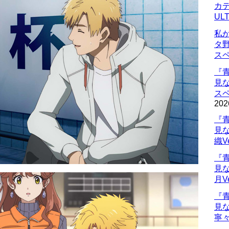
カデ
UL
私
タ
ス
『
見
ス
202
『
見
織V
『
見
月V
『
見
寧々