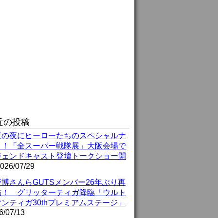
近の投稿
夏の夜にヒーローたちのスペシャルナ
ト！「全スーパー戦隊展」大阪会場で
ジェンドキャスト登壇トークショー開
026/07/29
博さんらGUTSメンバー26年ぶり再
結！ グリッターティガ降臨「ウルト
ンティガ30thプレミアムステージ」
6/07/13