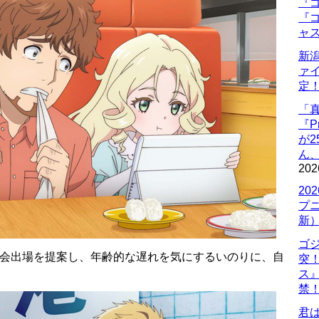
『ゴ
『ゴ
ャ
新
ァ
定
「
『P
が
ん
202
20
プ
新
ゴ
大会出場を提案し、年齢的な遅れを気にするいのりに、自
突
ス
禁
君