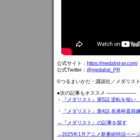
公式サイト：
https://medalist-pr.com/
公式Twitter：
@medalist_PR
©つるまいかだ・講談社／メダリス
●次の記事もオススメ ——————
・
『メダリスト』第5話 逆転を狙い
・
『メダリスト』第4話 名港杯直前
→『メダリスト』の記事を探す
→2025年1月アニメ新番組特設ペー