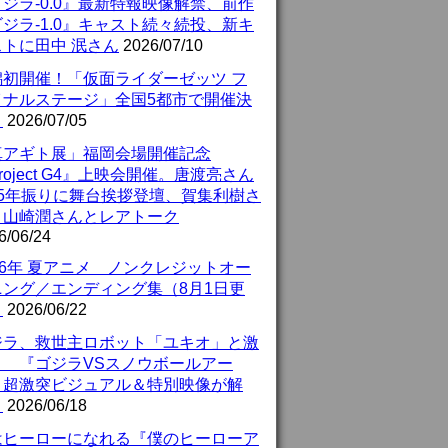
ジラ-0.0』最新特報映像解禁、前作
ジラ-1.0』キャスト続々続投、新キ
ストに田中 泯さん
2026/07/10
潟初開催！「仮面ライダーゼッツ フ
イナルステージ」全国5都市で開催決
！
2026/07/05
真アギト展」福岡会場開催記念
roject G4』上映会開催。唐渡亮さん
25年振りに舞台挨拶登壇、賀集利樹さ
、山崎潤さんとレアトーク
6/06/24
26年 夏アニメ ノンクレジットオー
ニング／エンディング集（8月1日更
）
2026/06/22
ジラ、救世主ロボット「ユキオ」と激
！ 『ゴジラVSスノウボールアー
』超激突ビジュアル＆特別映像が解
！
2026/06/18
はヒーローになれる『僕のヒーローア