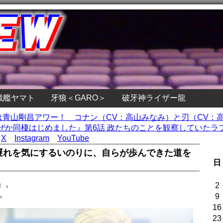
戦艦ヤマト
牙狼＜GARO＞
破牙神ライザー龍
方は青山剛昌アワー！ コナン（CV：高山みなみ）と刃（CV
か同棲はじめました』第6話 政たちのことを観察していたラブ
X
Instagram
YouTube
な遅れを気にするいのりに、自らが歩んできた道を
日
』。
2
。
9
16
23