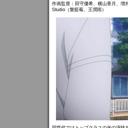
作画監督：田守優希、横山香月、増井良紀、
Studio（槃藍莓、王潤雨）
同世代ではトップクラスの光の演技