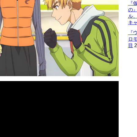
『仮
の
ル
キ
『
ロ
目
2