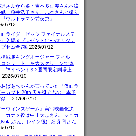
部進さんから娘・吉本多香美さんへ涙
手紙 桜井浩子さん、吉本さんと振り
る『ウルトラマン前夜祭』
6/07/12
仮面ライダーゼッツ ファイナルステ
ジ」入場者プレゼントはFSオリジナ
カプセム全7種
2026/07/12
王様戦隊キングオージャー フィル
・コンサート」を大スクリーンで体
！ 神イベントを2週間限定劇場上
！
2026/07/10
いおばあちゃんが言っていた『仮面ラ
ーカブト 20th 天を継ぐもの』本予
解禁！
2026/07/10
ダーウィンズゲーム』実写映画化決
！ カナメ役は中川大志さん、シュカ
Kōki,さん、レイン役は畑 芽育さん
6/07/10