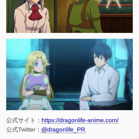
公式サイト：
https://dragonlife-anime.com/
公式Twitter：
@dragonlife_PR