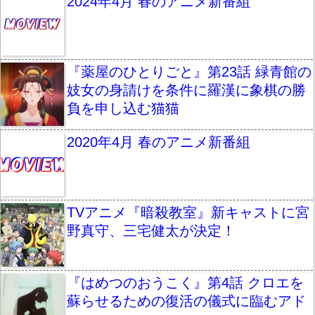
2024年4月 春のアニメ新番組
『薬屋のひとりごと』第23話 緑青館の
妓女の身請けを条件に羅漢に象棋の勝
負を申し込む猫猫
2020年4月 春のアニメ新番組
TVアニメ『暗殺教室』新キャストに宮
野真守、三宅健太が決定！
『はめつのおうこく』第4話 クロエを
蘇らせるための復活の儀式に臨むアド