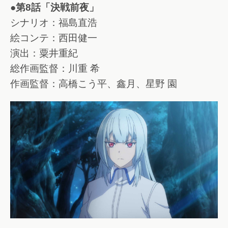
●第8話「決戦前夜」
シナリオ：福島直浩
絵コンテ：西田健一
演出：粟井重紀
総作画監督：川重 希
作画監督：高橋こう平、鑫月、星野 園