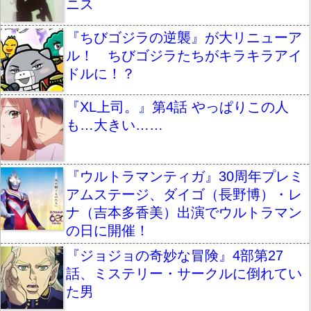
ニス
『ちびゴジラの逆襲』が大リニューア
ル！ ちびゴジラたちがキラキラアイ
ドルに！？
『XL上司。』第4話 やっぱりこの人
も…大きい……
『ウルトラマンティガ』30周年プレミ
アムステージ、ダイゴ（長野博）・レ
ナ（吉本多香美）出演でウルトラマン
の日に開催！
『ジョジョの奇妙な冒険』4部第27
話、ミステリー・サークルに倒れてい
た男