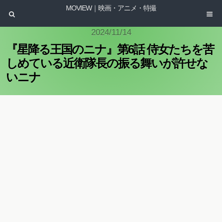
MOVIEW｜映画・アニメ・特撮
2024/11/14
『星降る王国のニナ』第6話 侍女たちを苦
しめている近衛隊長の振る舞いが許せな
いニナ