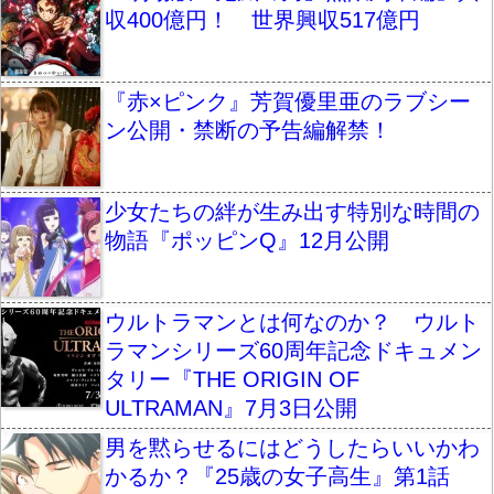
収400億円！ 世界興収517億円
『赤×ピンク』芳賀優里亜のラブシー
ン公開・禁断の予告編解禁！
少女たちの絆が生み出す特別な時間の
物語『ポッピンQ』12月公開
ウルトラマンとは何なのか？ ウルト
ラマンシリーズ60周年記念ドキュメン
タリー『THE ORIGIN OF
ULTRAMAN』7月3日公開
男を黙らせるにはどうしたらいいかわ
かるか？『25歳の女子高生』第1話