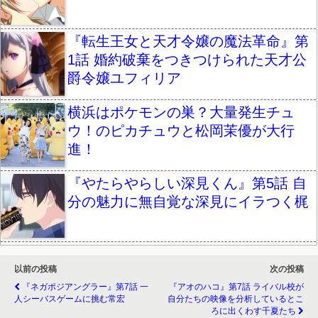
『転生王女と天才令嬢の魔法革命』第
1話 婚約破棄をつきつけられた天才公
爵令嬢ユフィリア
横浜はポケモンの巣？大量発生チュ
ウ！のピカチュウと松岡茉優が大行
進！
『やたらやらしい深見くん』第5話 自
分の魅力に無自覚な深見にイラつく梶
以前の投稿
次の投稿
『ネガポジアングラー』第7話 一
『アオのハコ』第7話 ライバル校が
人シーバスゲームに挑む常宏
自分たちの映像を分析しているとこ
ろに出くわす千夏たち