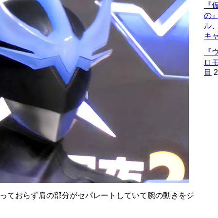
『仮
の
ル
キ
『
ロ
目
2
なっておらず肩の部分がセパレートしていて腕の動きをジ