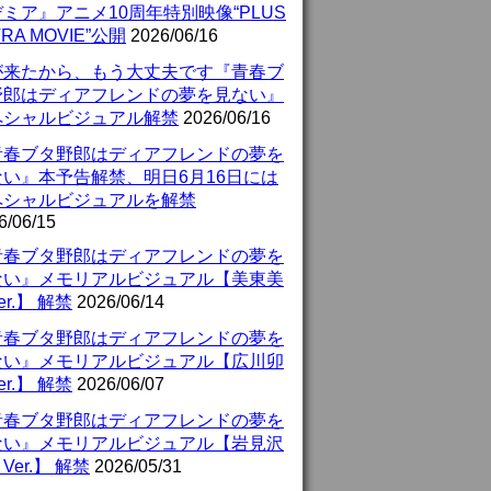
ミア』アニメ10周年特別映像“PLUS
TRA MOVIE”公開
2026/06/16
が来たから、もう大丈夫です『青春ブ
野郎はディアフレンドの夢を見ない』
ペシャルビジュアル解禁
2026/06/16
青春ブタ野郎はディアフレンドの夢を
ない』本予告解禁、明日6月16日には
ペシャルビジュアルを解禁
6/06/15
青春ブタ野郎はディアフレンドの夢を
ない』メモリアルビジュアル【美東美
er.】 解禁
2026/06/14
青春ブタ野郎はディアフレンドの夢を
ない』メモリアルビジュアル【広川卯
er.】 解禁
2026/06/07
青春ブタ野郎はディアフレンドの夢を
ない』メモリアルビジュアル【岩見沢
Ver.】 解禁
2026/05/31