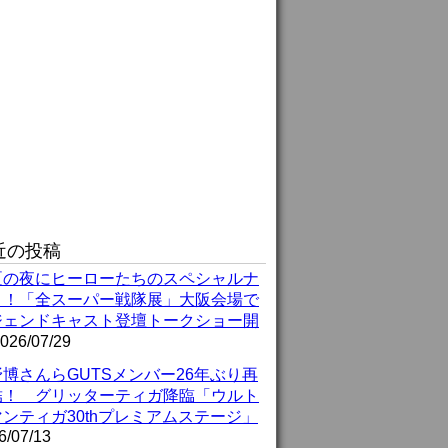
近の投稿
夏の夜にヒーローたちのスペシャルナ
ト！「全スーパー戦隊展」大阪会場で
ジェンドキャスト登壇トークショー開
026/07/29
博さんらGUTSメンバー26年ぶり再
結！ グリッターティガ降臨「ウルト
ンティガ30thプレミアムステージ」
6/07/13