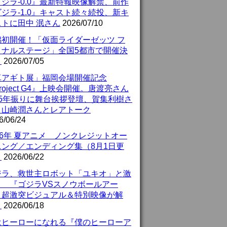
ジラ-0.0』最新特報映像解禁、前作
ジラ-1.0』キャスト続々続投、新キ
ストに田中 泯さん
2026/07/10
潟初開催！「仮面ライダーゼッツ フ
イナルステージ」全国5都市で開催決
！
2026/07/05
真アギト展」福岡会場開催記念
roject G4』上映会開催。唐渡亮さん
25年振りに舞台挨拶登壇、賀集利樹さ
、山崎潤さんとレアトーク
6/06/24
26年 夏アニメ ノンクレジットオー
ニング／エンディング集（8月1日更
）
2026/06/22
ジラ、救世主ロボット「ユキオ」と激
！ 『ゴジラVSスノウボールアー
』超激突ビジュアル＆特別映像が解
！
2026/06/18
はヒーローになれる『僕のヒーローア