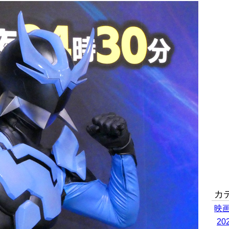
カ
映
2