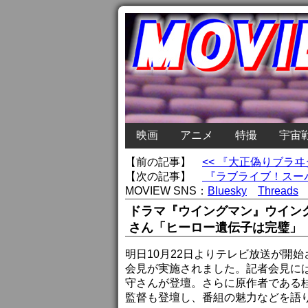
映画
アニメ
特撮
宇宙
【前の記事】
<< 『大正偽りブラ
【次の記事】
『ラブライブ！スーパー
MOVIEW SNS：
Bluesky
Threads
ドラマ『ウイングマン』ウイン
さん「ヒーロー遺伝子は完璧」
明日10月22日よりテレビ放送が開
会見が実施されました。記者会見に
守さんが登壇。さらに原作者である
監督も登壇し、番組の魅力などを語