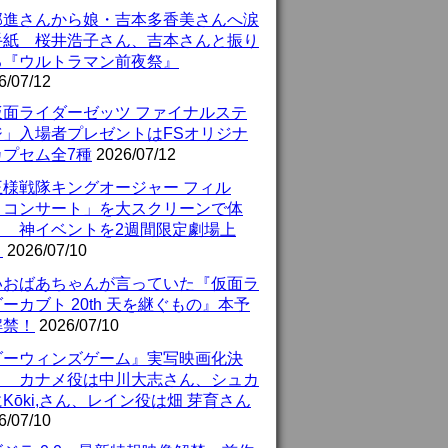
部進さんから娘・吉本多香美さんへ涙
手紙 桜井浩子さん、吉本さんと振り
る『ウルトラマン前夜祭』
6/07/12
仮面ライダーゼッツ ファイナルステ
ジ」入場者プレゼントはFSオリジナ
カプセム全7種
2026/07/12
王様戦隊キングオージャー フィル
・コンサート」を大スクリーンで体
！ 神イベントを2週間限定劇場上
！
2026/07/10
いおばあちゃんが言っていた『仮面ラ
ーカブト 20th 天を継ぐもの』本予
解禁！
2026/07/10
ダーウィンズゲーム』実写映画化決
！ カナメ役は中川大志さん、シュカ
Kōki,さん、レイン役は畑 芽育さん
6/07/10