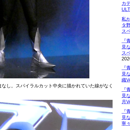
カデ
UL
私
タ
ス
『
見
ス
202
『
見
織V
はなし。スパイラルカット中央に描かれていた線がなく
『
見
月V
『
見
寧々