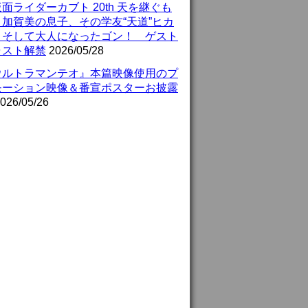
面ライダーカブト 20th 天を継ぐも
』加賀美の息子、その学友“天道”ヒカ
、そして大人になったゴン！ ゲスト
ャスト解禁
2026/05/28
ウルトラマンテオ』本篇映像使用のプ
モーション映像＆番宣ポスターお披露
026/05/26