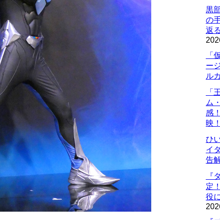
黒
の
返
202
「
ー
ル
「
ム
感
映
ひ
イダ
告
『
定
役に
202