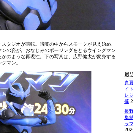
たスタジオが暗転。暗闇の中からスモークが見え始め、
マンの姿が。おなじみのポージングをとるウイングマン
たかのような再現性。下の写真は、広野健太が変身する
ングマン。
最
真
イ
レ
催
2
長野
集
ラマ
202