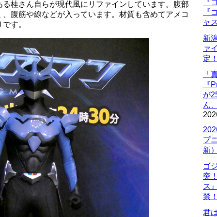
『ゴ
ある桂さん自らが現代風にリファインしています。腹部
『ゴ
く、腹筋や線などが入っています。材質も含めてアメコ
ャ
りです。
新
ァ
定
「
『P
が
ん
202
20
プ
新
ゴ
突
ス
禁
君