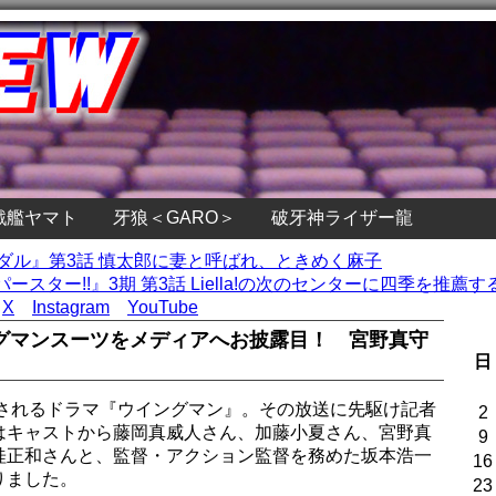
戦艦ヤマト
牙狼＜GARO＞
破牙神ライザー龍
ヰダル』第3話 慎太郎に妻と呼ばれ、ときめく麻子
スター!!』3期 第3話 Liella!の次のセンターに四季を推薦する
X
Instagram
YouTube
グマンスーツをメディアへお披露目！ 宮野真守
日
始されるドラマ『ウイングマン』。その放送に先駆け記者
2
はキャストから藤岡真威人さん、加藤小夏さん、宮野真
9
桂正和さんと、監督・アクション監督を務めた坂本浩一
16
りました。
23