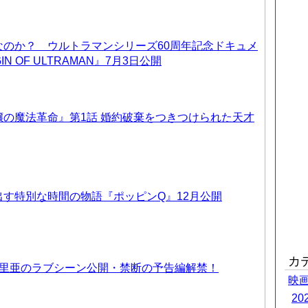
なのか？ ウルトラマンシリーズ60周年記念ドキュメ
IN OF ULTRAMAN』7月3日公開
の魔法革命』第1話 婚約破棄をつきつけられた天才
す特別な時間の物語『ポッピンQ』12月公開
カ
優里亜のラブシーン公開・禁断の予告編解禁！
映
2