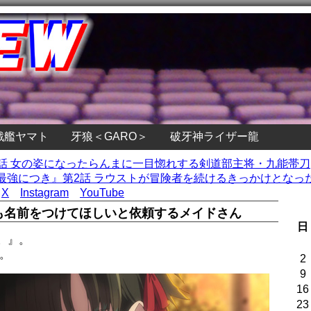
戦艦ヤマト
牙狼＜GARO＞
破牙神ライザー龍
』第2話 女の姿になったらんまに一目惚れする剣道部主将・九能帯刀
強につき』第2話 ラウストが冒険者を続けるきっかけとなった
X
Instagram
YouTube
も名前をつけてほしいと依頼するメイドさん
日
。』。
。
2
9
16
23