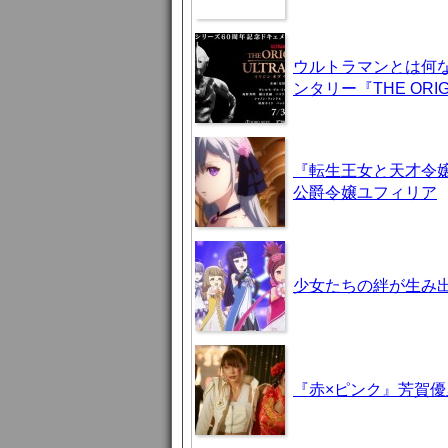
ウルトラマンとは何
ンタリー『THE ORIG
『転生王女と天才令嬢
公爵令嬢ユフィリア
少女たちの絆が生み出
『赤×ピンク』芳賀