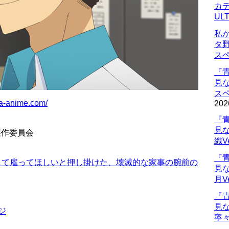
カデ
UL
私
タ
ス
『
見
ス
ma-anime.com/
202
『
見
製作委員会
織V
『
して雇ってほしいと押し掛けた、壊滅的な家事の腕前の
見
月V
『
見
ジ
寧々