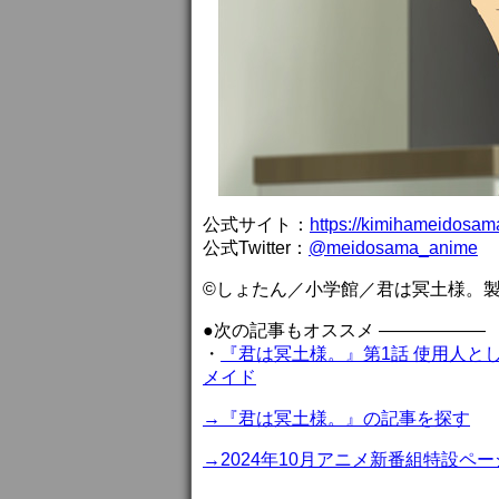
公式サイト：
https://kimihameidosa
公式Twitter：
@meidosama_anime
©しょたん／小学館／君は冥土様。
●次の記事もオススメ ——————
・
『君は冥土様。』第1話 使用人と
メイド
→『君は冥土様。』の記事を探す
→2024年10月アニメ新番組特設ペー