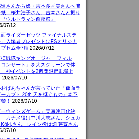
部進さんから娘・吉本多香美さんへ涙
手紙 桜井浩子さん、吉本さんと振り
る『ウルトラマン前夜祭』
6/07/12
仮面ライダーゼッツ ファイナルステ
ジ」入場者プレゼントはFSオリジナ
カプセム全7種
2026/07/12
王様戦隊キングオージャー フィル
・コンサート」を大スクリーンで体
！ 神イベントを2週間限定劇場上
！
2026/07/10
いおばあちゃんが言っていた『仮面ラ
ーカブト 20th 天を継ぐもの』本予
解禁！
2026/07/10
ダーウィンズゲーム』実写映画化決
！ カナメ役は中川大志さん、シュカ
Kōki,さん、レイン役は畑 芽育さん
6/07/10