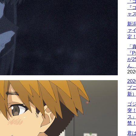
『ゴ
『ゴ
ャ
新
ァ
定
「
『P
が
ん
202
20
プ
新
ゴ
突
ス
禁
君