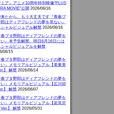
ミア』アニメ10周年特別映像“PLUS
TRA MOVIE”公開
2026/06/16
が来たから、もう大丈夫です『青春ブ
野郎はディアフレンドの夢を見ない』
ペシャルビジュアル解禁
2026/06/16
青春ブタ野郎はディアフレンドの夢を
ない』本予告解禁、明日6月16日には
ペシャルビジュアルを解禁
6/06/15
青春ブタ野郎はディアフレンドの夢を
ない』メモリアルビジュアル【美東美
er.】 解禁
2026/06/14
青春ブタ野郎はディアフレンドの夢を
ない』メモリアルビジュアル【広川卯
er.】 解禁
2026/06/07
青春ブタ野郎はディアフレンドの夢を
ない』メモリアルビジュアル【岩見沢
Ver.】 解禁
2026/05/31