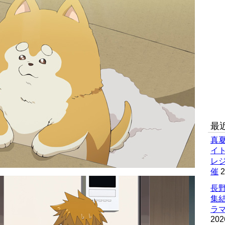
最
真
イ
レ
催
2
長野
集
ラマ
202