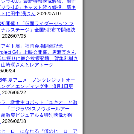
ジラ-0.0』最新特報映像解禁、前作
ジラ-1.0』キャスト続々続投、新キ
ストに田中 泯さん
2026/07/10
潟初開催！「仮面ライダーゼッツ フ
イナルステージ」全国5都市で開催決
！
2026/07/05
真アギト展」福岡会場開催記念
roject G4』上映会開催。唐渡亮さん
25年振りに舞台挨拶登壇、賀集利樹さ
、山崎潤さんとレアトーク
6/06/24
26年 夏アニメ ノンクレジットオー
ニング／エンディング集（8月1日更
）
2026/06/22
ジラ、救世主ロボット「ユキオ」と激
！ 『ゴジラVSスノウボールアー
』超激突ビジュアル＆特別映像が解
！
2026/06/18
はヒーローになれる『僕のヒーローア