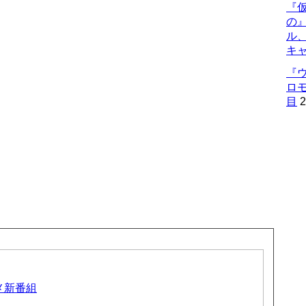
『仮
の
ル
キ
『
ロ
目
2
ニメ新番組