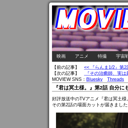
映画
アニメ
特撮
宇宙
【前の記事】
<< 『らんま1/2
【次の記事】
『その治癒師、実は最
MOVIEW SNS：
Bluesky
Threads
『君は冥土様。』第2話 自分に
好評放送中のTVアニメ『君は冥土様
その第2話の場面カットが届きました