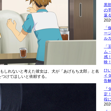
黒
の
返
202
「
ー
ル
「
ム
感
映
ひ
かもしれないと考えた彼女は、犬が「あげもち太郎」と名
イダ
をつけてほしいと依頼する。
告
『
定
役に
202