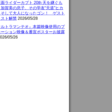
面ライダーカブト 20th 天を継ぐも
』加賀美の息子、その学友“天道”ヒカ
、そして大人になったゴン！ ゲスト
ャスト解禁
2026/05/28
ウルトラマンテオ』本篇映像使用のプ
モーション映像＆番宣ポスターお披露
026/05/26