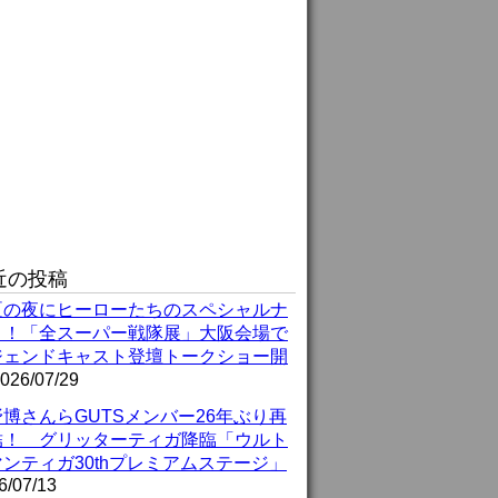
近の投稿
夏の夜にヒーローたちのスペシャルナ
ト！「全スーパー戦隊展」大阪会場で
ジェンドキャスト登壇トークショー開
026/07/29
博さんらGUTSメンバー26年ぶり再
結！ グリッターティガ降臨「ウルト
ンティガ30thプレミアムステージ」
6/07/13