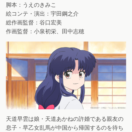
脚本：うえのきみこ
絵コンテ・演出：宇田鋼之介
総作画監督：谷口宏美
作画監督：小泉初栄、田中志穂
天道早雲は娘・天道あかねの許婚である親友の
息子・早乙女乱馬が中国から帰国するのを待ち