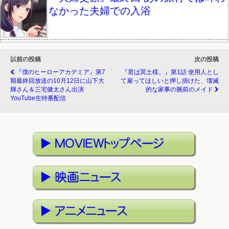
なかった夫婦での入浴
以前の投稿
次の投稿
『僕のヒーローアカデミア』第7
『君は冥土様。』第1話 使用人とし
期最終回放送の10月12日に山下大
て雇ってほしいと押し掛けた、壊滅
輝さん＆三宅健太さん出演
的な家事の腕前のメイド
YouTube生特番配信