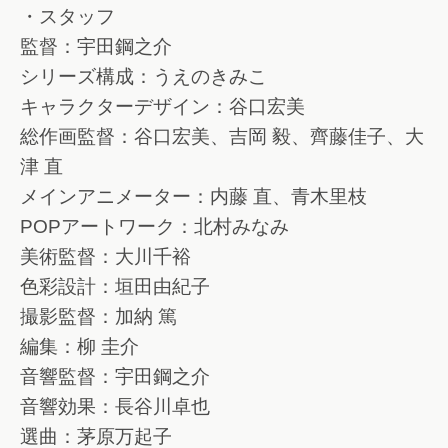
・スタッフ
監督：宇田鋼之介
シリーズ構成：うえのきみこ
キャラクターデザイン：谷口宏美
総作画監督：谷口宏美、吉岡 毅、齊藤佳子、大
津 直
メインアニメーター：内藤 直、青木里枝
POPアートワーク：北村みなみ
美術監督：大川千裕
色彩設計：垣田由紀子
撮影監督：加納 篤
編集：柳 圭介
音響監督：宇田鋼之介
音響効果：長谷川卓也
選曲：茅原万起子