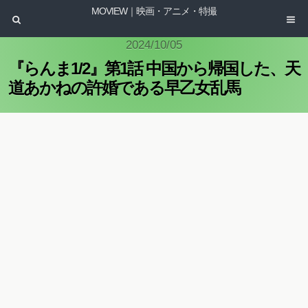
MOVIEW｜映画・アニメ・特撮
2024/10/05
『らんま1/2』第1話 中国から帰国した、天
道あかねの許婚である早乙女乱馬