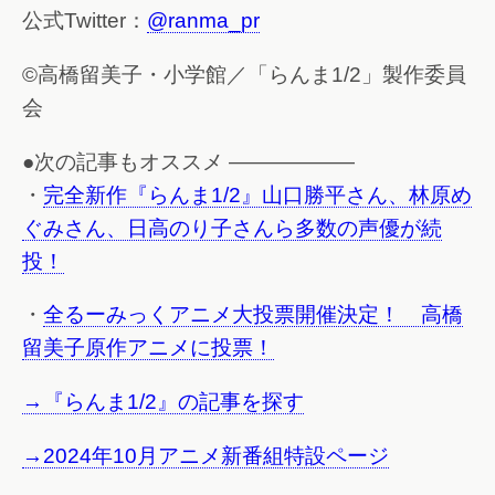
公式Twitter：
@ranma_pr
©高橋留美子・小学館／「らんま1/2」製作委員
会
●次の記事もオススメ ——————
・
完全新作『らんま1/2』山口勝平さん、林原め
ぐみさん、日高のり子さんら多数の声優が続
投！
・
全るーみっくアニメ大投票開催決定！ 高橋
留美子原作アニメに投票！
→『らんま1/2』の記事を探す
→2024年10月アニメ新番組特設ページ