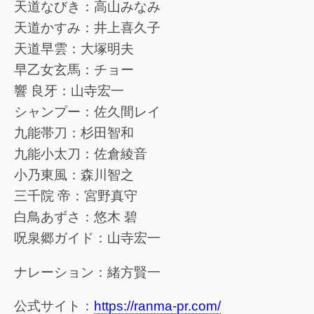
天道なびき：高山みなみ
天道かすみ：井上喜久子
天道早雲：大塚明夫
早乙女玄馬：チョー
響 良牙：山寺宏一
シャンプー：佐久間レイ
九能帯刀：杉田智和
九能小太刀：佐倉綾音
小乃東風：森川智之
三千院 帝：宮野真守
白鳥あずさ：悠木 碧
呪泉郷ガイド：山寺宏一
ナレーション：緒方賢一
公式サイト：
https://ranma-pr.com/