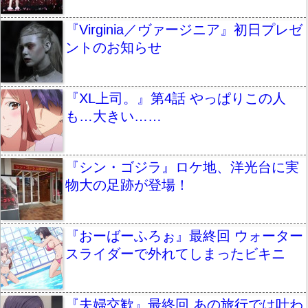
『Virginia／ヴァージニア』初日プレゼ
ントのお知らせ
『XL上司。』第4話 やっぱりこの人
も…大きい……
『シン・ゴジラ』ロケ地、洋光台に実
物大の足跡が登場！
『おーばーふろぉ』最終回 ウォーター
スライダーで外れてしまったビキニ
『夫婦交歓』最終回 あの旅行では叶わ