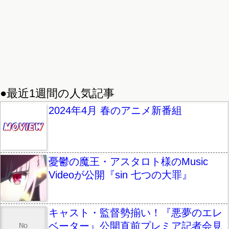
●最近1週間の人気記事
2024年4月 春のアニメ新番組
憂鬱の魔王・アスタロト様のMusic
Videoが公開『sin 七つの大罪』
キャスト・監督勢揃い！『悪夢のエレ
ベーター』公開直前プレミア記者会見