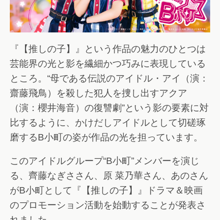
『【推しの子】』という作品の魅力のひとつは
芸能界の光と影を繊細かつ巧みに表現している
ところ。“母である伝説のアイドル・アイ（演：
齋藤飛鳥）を殺した犯人を捜し出すアクア
（演：櫻井海音）の復讐劇”という影の要素に対
比するように、かけだしアイドルとして切磋琢
磨するB小町の姿が作品の光を担っています。
このアイドルグループ“B小町”メンバーを演じ
る、齊藤なぎささん、原 菜乃華さん、あのさん
がB小町として『【推しの子】』ドラマ＆映画
のプロモーション活動を始動することが発表さ
れました。