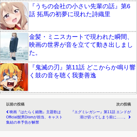
『うちの会社の小さい先輩の話』第6
話 拓馬の初夢に現れた詩織里
金髪・ミニスカートで現われた瞬間、
映画の世界が音を立てて動き出しまし
た。
『鬼滅の刃』第11話 どこからか鳴り響
く鼓の音を聴く我妻善逸
以前の投稿
次の投稿
映画『はたらく細胞』主題歌は
『エグミレガシー』第11話 エンドが
Official髭男dismが担当、キャスト
溶け切ってしまう前に……。
集結の本予告が解禁