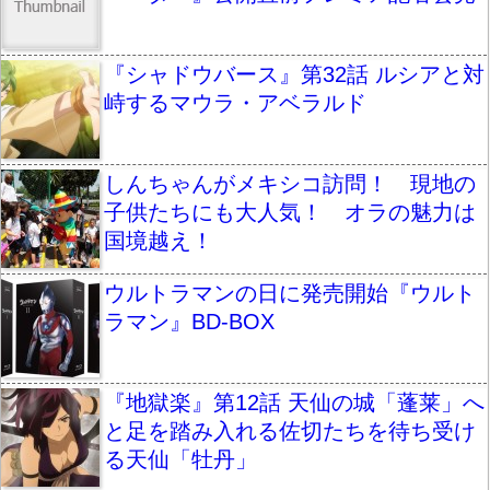
『シャドウバース』第32話 ルシアと対
峙するマウラ・アベラルド
しんちゃんがメキシコ訪問！ 現地の
子供たちにも大人気！ オラの魅力は
国境越え！
ウルトラマンの日に発売開始『ウルト
ラマン』BD-BOX
『地獄楽』第12話 天仙の城「蓬莱」へ
と足を踏み入れる佐切たちを待ち受け
る天仙「牡丹」