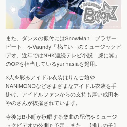
また、ダンスの振付にはSnowMan「ブラザー
ビート」やVaundy「花占い」のミュージックビ
デオ、近年ではNHK連続テレビ小説「虎に翼」
のOPを担当しているyurinasiaを起用。
3人を彩るアイドル衣装はりんご娘や
NANIMONOなどさまざまなアイドル衣装を手
掛け、アイドルファンからの支持も厚い成田あ
やのさんが抜擢されています。
今後はB小町が歌唱する楽曲の配信やミュージ
ックビデオの公開も予定。また、【推しの子】