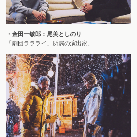
・金田一敏郎：尾美としのり
「劇団ララライ」所属の演出家。