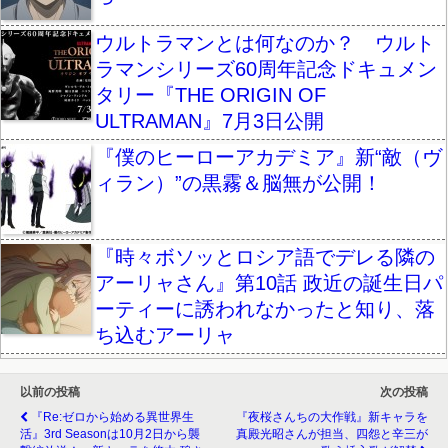
ウルトラマンとは何なのか？ ウルト
ラマンシリーズ60周年記念ドキュメン
タリー『THE ORIGIN OF
ULTRAMAN』7月3日公開
『僕のヒーローアカデミア』新“敵（ヴ
ィラン）”の黒霧＆脳無が公開！
『時々ボソッとロシア語でデレる隣の
アーリャさん』第10話 政近の誕生日パ
ーティーに誘われなかったと知り、落
ち込むアーリャ
以前の投稿
次の投稿
『Re:ゼロから始める異世界生
『夜桜さんちの大作戦』新キャラを
活』3rd Seasonは10月2日から襲
真殿光昭さんが担当、四怨と辛三が