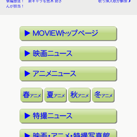
撃編放送！ 新キャラを悠木 碧さ
歌う挿入歌が解禁
んが担当！