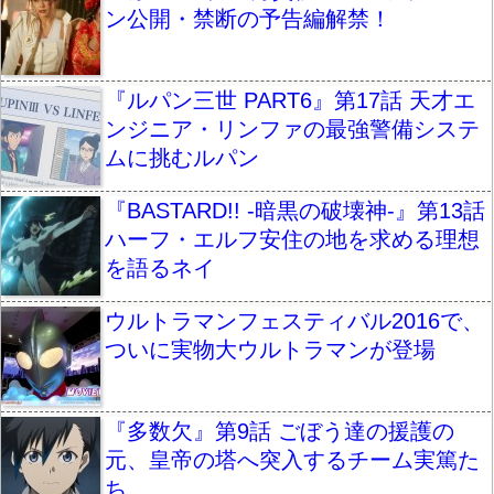
ン公開・禁断の予告編解禁！
『ルパン三世 PART6』第17話 天才エ
ンジニア・リンファの最強警備システ
ムに挑むルパン
『BASTARD!! -暗黒の破壊神-』第13話
ハーフ・エルフ安住の地を求める理想
を語るネイ
ウルトラマンフェスティバル2016で、
ついに実物大ウルトラマンが登場
『多数欠』第9話 ごぼう達の援護の
元、皇帝の塔へ突入するチーム実篤た
ち