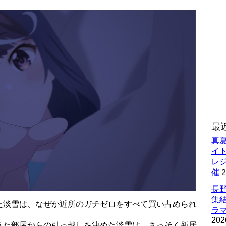
最
真
イ
レ
催
2
長野
集
た淡雪は、なぜか近所のガチゼロをすべて買い占められ
ラマ
202
きた部屋からの引っ越しを決めた淡雪は、さっそく新居