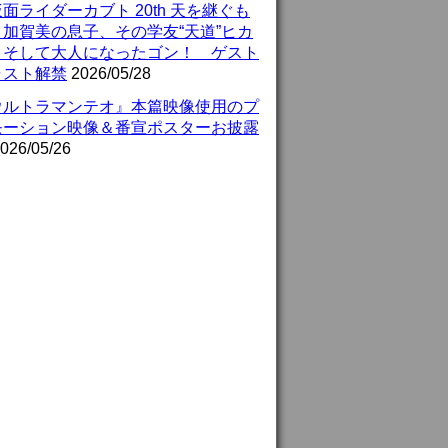
面ライダーカブト 20th 天を継ぐも
』加賀美の息子、その学友“天道”ヒカ
、そして大人になったゴン！ ゲスト
ャスト解禁
2026/05/28
ウルトラマンテオ』本篇映像使用のプ
モーション映像＆番宣ポスターお披露
026/05/26