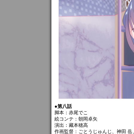
●第八話
脚本：赤尾でこ
絵コンテ：朝岡卓矢
演出：藏本穂高
作画監督：ごとうじゅんじ、神田 岳