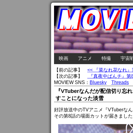
映画
アニメ
特撮
宇宙
【前の記事】
<< 『菜なれ花なれ
【次の記事】
『真夜中ぱんチ』第8
MOVIEW SNS：
Bluesky
Threads
『VTuberなんだが配信切り忘
すことになった淡雪
好評放送中のTVアニメ『VTuber
その第8話の場面カットが届きました