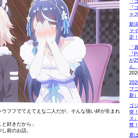
『ゴ
『ゴ
ャ
新
ァ
定
「
『P
が
ん
202
20
プ
新
ゴ
ャウフフでてえてえな二人だが、そんな強い絆が生まれ
突
ス
こと好きだから」
禁
少し前のお話。
君