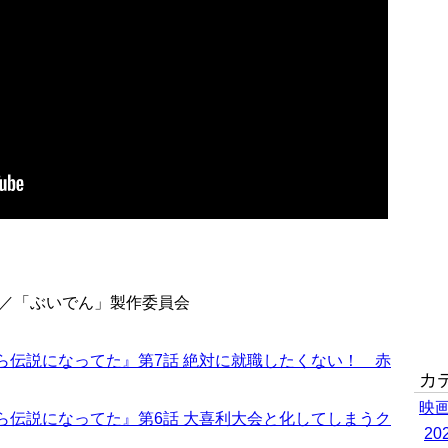
A／「ぶいでん」製作委員会
たら伝説になってた』第7話 絶対に就職したくない！ 赤
カ
映
たら伝説になってた』第6話 大喜利大会と化してしまうク
2