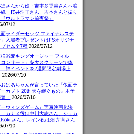
部進さんから娘・吉本多香美さんへ涙
手紙 桜井浩子さん、吉本さんと振り
る『ウルトラマン前夜祭』
6/07/12
仮面ライダーゼッツ ファイナルステ
ジ」入場者プレゼントはFSオリジナ
カプセム全7種
2026/07/12
王様戦隊キングオージャー フィル
・コンサート」を大スクリーンで体
！ 神イベントを2週間限定劇場上
！
2026/07/10
いおばあちゃんが言っていた『仮面ラ
ーカブト 20th 天を継ぐもの』本予
解禁！
2026/07/10
ダーウィンズゲーム』実写映画化決
！ カナメ役は中川大志さん、シュカ
Kōki,さん、レイン役は畑 芽育さん
6/07/10