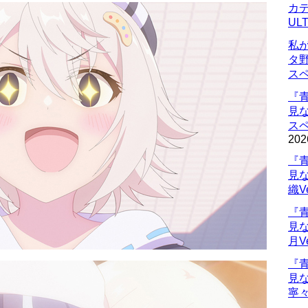
カデ
UL
私
タ
ス
『
見
ス
202
『
見
織V
『
見
月V
『
見
寧々