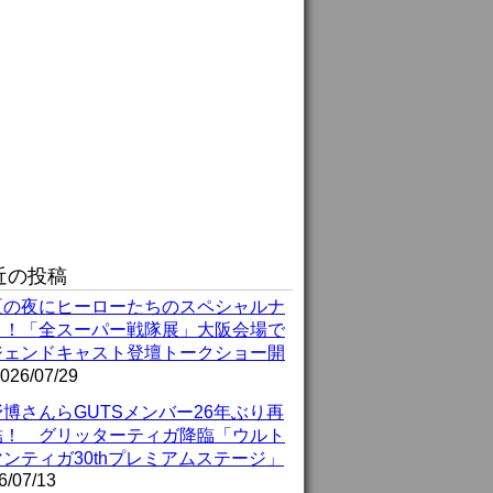
近の投稿
夏の夜にヒーローたちのスペシャルナ
ト！「全スーパー戦隊展」大阪会場で
ジェンドキャスト登壇トークショー開
026/07/29
博さんらGUTSメンバー26年ぶり再
結！ グリッターティガ降臨「ウルト
ンティガ30thプレミアムステージ」
6/07/13