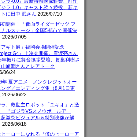
ジラ-0.0』最新特報映像解禁、前作
ジラ-1.0』キャスト続々続投、新キ
ストに田中 泯さん
2026/07/10
潟初開催！「仮面ライダーゼッツ フ
イナルステージ」全国5都市で開催決
！
2026/07/05
真アギト展」福岡会場開催記念
roject G4』上映会開催。唐渡亮さん
25年振りに舞台挨拶登壇、賀集利樹さ
、山崎潤さんとレアトーク
6/06/24
26年 夏アニメ ノンクレジットオー
ニング／エンディング集（8月1日更
）
2026/06/22
ジラ、救世主ロボット「ユキオ」と激
！ 『ゴジラVSスノウボールアー
』超激突ビジュアル＆特別映像が解
！
2026/06/18
はヒーローになれる『僕のヒーローア