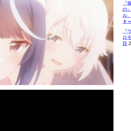
『仮
の
ル
キ
『
ロ
目
2