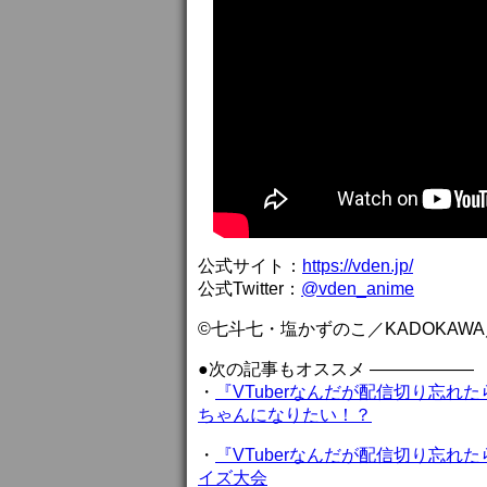
公式サイト：
https://vden.jp/
公式Twitter：
@vden_anime
©七斗七・塩かずのこ／KADOKAW
●次の記事もオススメ ——————
・
『VTuberなんだが配信切り忘れ
ちゃんになりたい！？
・
『VTuberなんだが配信切り忘れ
イズ大会