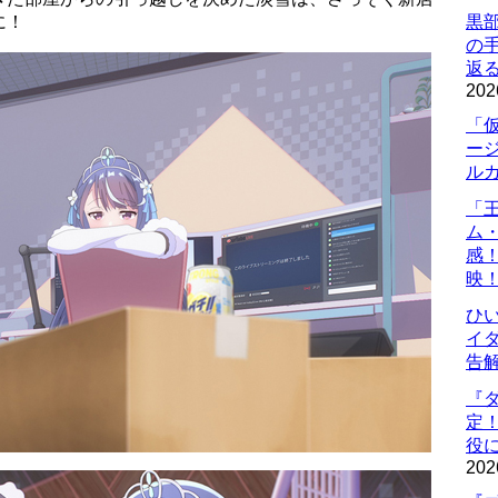
に！
黒
の
返
202
「
ー
ル
「
ム
感
映
ひ
イダ
告
『
定
役に
202