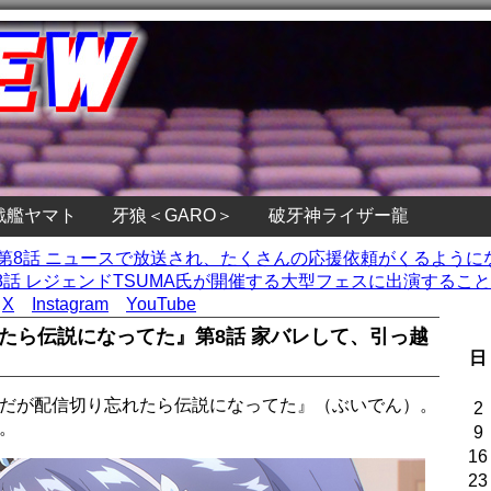
戦艦ヤマト
牙狼＜GARO＞
破牙神ライザー龍
』第8話 ニュースで放送され、たくさんの応援依頼がくるようにな
話 レジェンドTSUMA氏が開催する大型フェスに出演すること
X
Instagram
YouTube
れたら伝説になってた』第8話 家バレして、引っ越
日
なんだが配信切り忘れたら伝説になってた』（ぶいでん）。
2
。
9
16
23