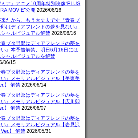
ミア』アニメ10周年特別映像“PLUS
TRA MOVIE”公開
2026/06/16
が来たから、もう大丈夫です『青春ブ
野郎はディアフレンドの夢を見ない』
ペシャルビジュアル解禁
2026/06/16
青春ブタ野郎はディアフレンドの夢を
ない』本予告解禁、明日6月16日には
ペシャルビジュアルを解禁
6/06/15
青春ブタ野郎はディアフレンドの夢を
ない』メモリアルビジュアル【美東美
er.】 解禁
2026/06/14
青春ブタ野郎はディアフレンドの夢を
ない』メモリアルビジュアル【広川卯
er.】 解禁
2026/06/07
青春ブタ野郎はディアフレンドの夢を
ない』メモリアルビジュアル【岩見沢
Ver.】 解禁
2026/05/31