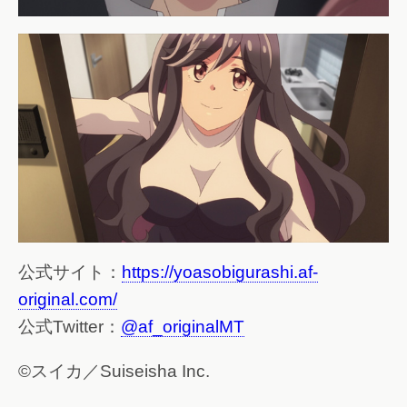
公式サイト：
https://yoasobigurashi.af-
original.com/
公式Twitter：
@af_originalMT
©スイカ／Suiseisha Inc.