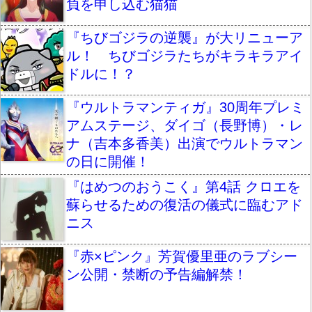
負を申し込む猫猫
『ちびゴジラの逆襲』が大リニューア
ル！ ちびゴジラたちがキラキラアイ
ドルに！？
『ウルトラマンティガ』30周年プレミ
アムステージ、ダイゴ（長野博）・レ
ナ（吉本多香美）出演でウルトラマン
の日に開催！
『はめつのおうこく』第4話 クロエを
蘇らせるための復活の儀式に臨むアド
ニス
『赤×ピンク』芳賀優里亜のラブシー
ン公開・禁断の予告編解禁！