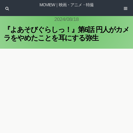
MOVIEW｜映画・アニメ・特撮
2024/08/18
『よあそびぐらしっ！』第6話 円人がカメ
ラをやめたことを耳にする弥生