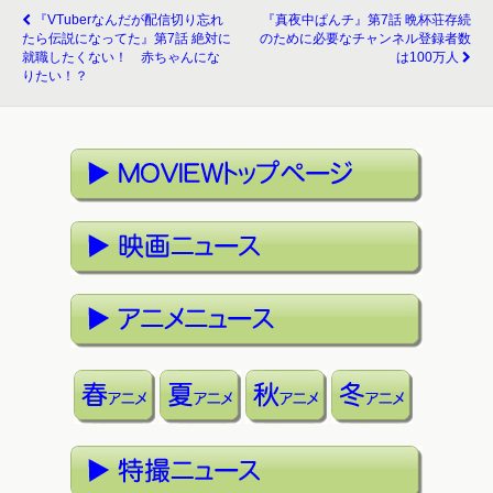
『VTuberなんだが配信切り忘れ
『真夜中ぱんチ』第7話 晩杯荘存続
たら伝説になってた』第7話 絶対に
のために必要なチャンネル登録者数
就職したくない！ 赤ちゃんにな
は100万人
りたい！？