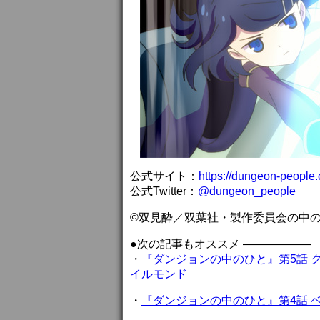
公式サイト：
https://dungeon-people
公式Twitter：
@dungeon_people
©双見酔／双葉社・製作委員会の中
●次の記事もオススメ ——————
・
『ダンジョンの中のひと』第5話 
イルモンド
・
『ダンジョンの中のひと』第4話 