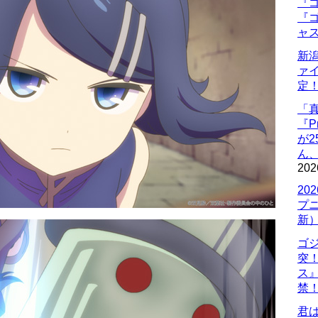
『ゴ
『ゴ
ャ
新
ァ
定
「
『P
が
ん
202
20
プ
新
ゴ
突
ス
禁
君