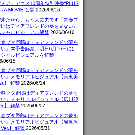
ミア』アニメ10周年特別映像“PLUS
TRA MOVIE”公開
2026/06/16
が来たから、もう大丈夫です『青春ブ
野郎はディアフレンドの夢を見ない』
ペシャルビジュアル解禁
2026/06/16
青春ブタ野郎はディアフレンドの夢を
ない』本予告解禁、明日6月16日には
ペシャルビジュアルを解禁
6/06/15
青春ブタ野郎はディアフレンドの夢を
ない』メモリアルビジュアル【美東美
er.】 解禁
2026/06/14
青春ブタ野郎はディアフレンドの夢を
ない』メモリアルビジュアル【広川卯
er.】 解禁
2026/06/07
青春ブタ野郎はディアフレンドの夢を
ない』メモリアルビジュアル【岩見沢
Ver.】 解禁
2026/05/31