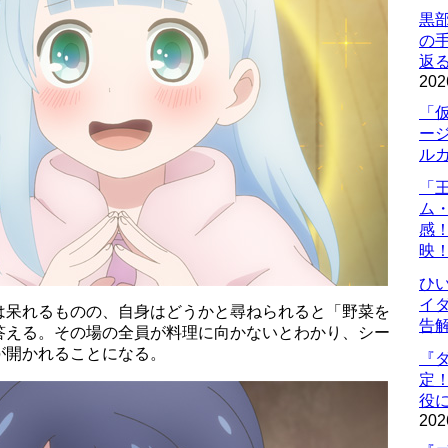
黒
の
返
202
「
ー
ル
「
ム
感
映
ひ
イダ
は呆れるものの、自身はどうかと尋ねられると「野菜を
告
答える。その場の全員が料理に向かないとわかり、シー
が開かれることになる。
『
定
役に
202