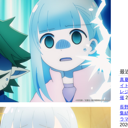
最
真
イ
レ
催
2
長野
集
ラマ
202