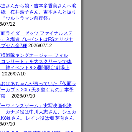
部進さんから娘・吉本多香美さんへ涙
手紙 桜井浩子さん、吉本さんと振り
る『ウルトラマン前夜祭』
6/07/12
仮面ライダーゼッツ ファイナルステ
ジ」入場者プレゼントはFSオリジナ
カプセム全7種
2026/07/12
王様戦隊キングオージャー フィル
・コンサート」を大スクリーンで体
！ 神イベントを2週間限定劇場上
！
2026/07/10
いおばあちゃんが言っていた『仮面ラ
ーカブト 20th 天を継ぐもの』本予
解禁！
2026/07/10
ダーウィンズゲーム』実写映画化決
！ カナメ役は中川大志さん、シュカ
Kōki,さん、レイン役は畑 芽育さん
6/07/10