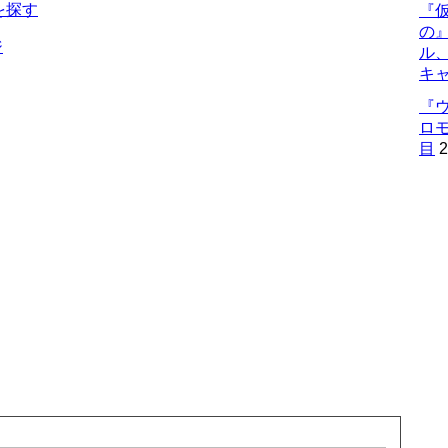
を探す
『仮
の
ジ
ル
キ
『
ロ
目
2