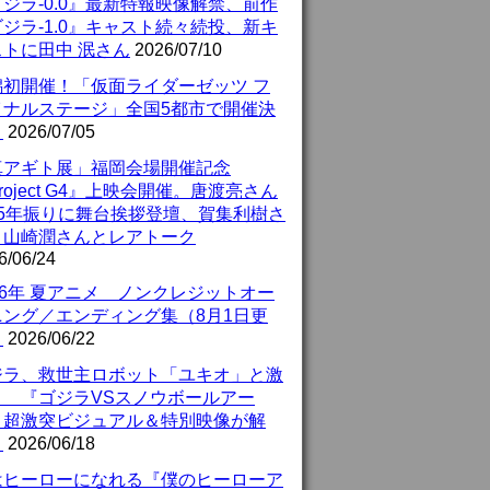
ジラ-0.0』最新特報映像解禁、前作
ジラ-1.0』キャスト続々続投、新キ
ストに田中 泯さん
2026/07/10
潟初開催！「仮面ライダーゼッツ フ
イナルステージ」全国5都市で開催決
！
2026/07/05
真アギト展」福岡会場開催記念
roject G4』上映会開催。唐渡亮さん
25年振りに舞台挨拶登壇、賀集利樹さ
、山崎潤さんとレアトーク
6/06/24
26年 夏アニメ ノンクレジットオー
ニング／エンディング集（8月1日更
）
2026/06/22
ジラ、救世主ロボット「ユキオ」と激
！ 『ゴジラVSスノウボールアー
』超激突ビジュアル＆特別映像が解
！
2026/06/18
はヒーローになれる『僕のヒーローア