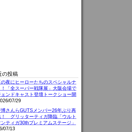
近の投稿
夏の夜にヒーローたちのスペシャルナ
ト！「全スーパー戦隊展」大阪会場で
ジェンドキャスト登壇トークショー開
026/07/29
博さんらGUTSメンバー26年ぶり再
結！ グリッターティガ降臨「ウルト
ンティガ30thプレミアムステージ」
6/07/13