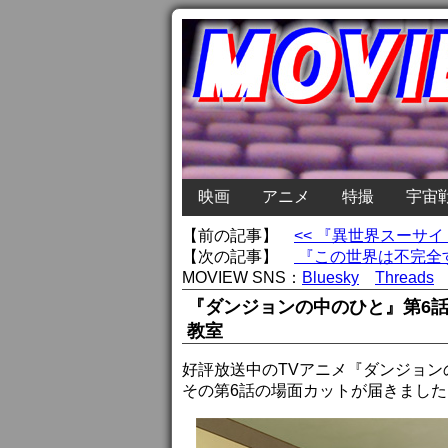
映画
アニメ
特撮
宇宙
【前の記事】
<< 『異世界スーサ
【次の記事】
『この世界は不完全す
MOVIEW SNS：
Bluesky
Threads
『ダンジョンの中のひと』第6
教室
好評放送中のTVアニメ『ダンジョン
その第6話の場面カットが届きました