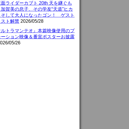
面ライダーカブト 20th 天を継ぐも
』加賀美の息子、その学友“天道”ヒカ
、そして大人になったゴン！ ゲスト
ャスト解禁
2026/05/28
ウルトラマンテオ』本篇映像使用のプ
モーション映像＆番宣ポスターお披露
026/05/26