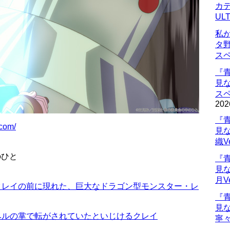
カデ
UL
私
タ
ス
『
見
ス
202
『
.com/
見
織V
のひと
『
見
月V
クレイの前に現れた、巨大なドラゴン型モンスター・レ
『
見
ベルの掌で転がされていたといじけるクレイ
寧々