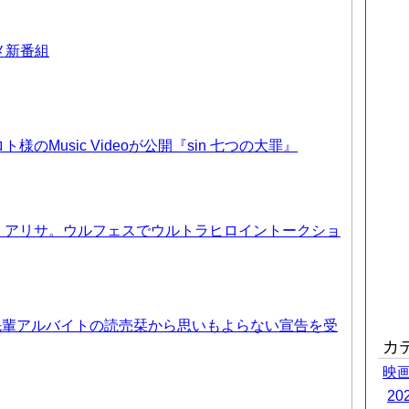
ニメ新番組
のMusic Videoが公開『sin 七つの大罪』
、アリサ。ウルフェスでウルトラヒロイントークショ
先輩アルバイトの読売栞から思いもよらない宣告を受
カ
映
2