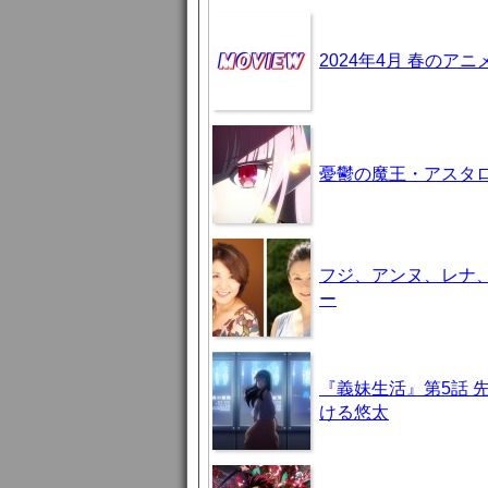
2024年4月 春のア
憂鬱の魔王・アスタロト様
フジ、アンヌ、レナ
ー
『義妹生活』第5話 
ける悠太