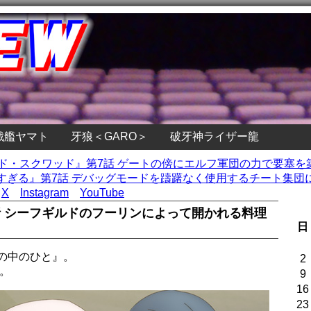
戦艦ヤマト
牙狼＜GARO＞
破牙神ライザー龍
イド・スクワッド』第7話 ゲートの傍にエルフ軍団の力で要塞を
ぎる』第7話 デバッグモードを躊躇なく使用するチート集団に
X
Instagram
YouTube
話 シーフギルドのフーリンによって開かれる料理
日
の中のひと』。
2
。
9
16
23