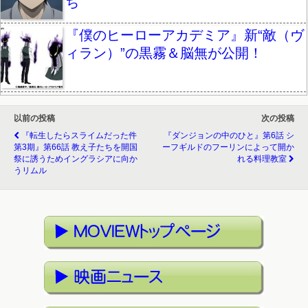
ち
『僕のヒーローアカデミア』新“敵（ヴ
ィラン）”の黒霧＆脳無が公開！
以前の投稿
次の投稿
『転生したらスライムだった件
『ダンジョンの中のひと』第6話 シ
第3期』第66話 教え子たちを開国
ーフギルドのフーリンによって開か
祭に誘うためイングラシアに向か
れる料理教室
うリムル