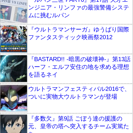
ンジニア・リンファの最強警備システ
ムに挑むルパン
『ウルトラマンサーガ』ゆうばり国際
ファンタスティック映画祭2012
『BASTARD!! -暗黒の破壊神-』第13話
ハーフ・エルフ安住の地を求める理想
を語るネイ
ウルトラマンフェスティバル2016で、
ついに実物大ウルトラマンが登場
『多数欠』第9話 ごぼう達の援護の
元、皇帝の塔へ突入するチーム実篤た