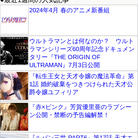
2024年4月 春のアニメ新番組
ウルトラマンとは何なのか？ ウルト
ラマンシリーズ60周年記念ドキュメン
タリー『THE ORIGIN OF
ULTRAMAN』7月3日公開
『転生王女と天才令嬢の魔法革命』第
1話 婚約破棄をつきつけられた天才公
爵令嬢ユフィリア
『赤×ピンク』芳賀優里亜のラブシー
ン公開・禁断の予告編解禁！
『ルパン三世 PART6』第17話 天才エ