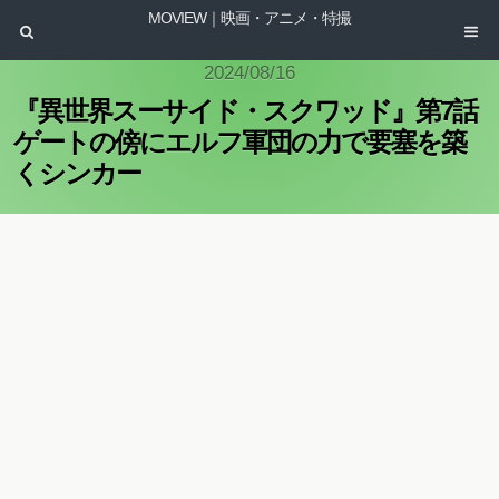
MOVIEW｜映画・アニメ・特撮
2024/08/16
『異世界スーサイド・スクワッド』第7話
ゲートの傍にエルフ軍団の力で要塞を築
くシンカー